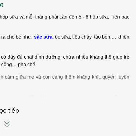
ột
t hộp sữa và mỗi tháng phải cần đến 5 - 6 hộp sữa. Tiền bạc
 ra cho bé như:
sặc sữa
, ộc sữa, tiêu chảy, táo bón,… khiến
vì có đầy đủ chất dinh dưỡng, chứa nhiều kháng thể giúp trẻ
ốn công… pha chế.
ình cảm giữa mẹ và con càng thêm khăng khít, quyến luyến
a mẹ vào ban đêm. Nếu các mẹ gặp khó khăn trong việc cho
 hướng dẫn cụ thể.
ọc tiếp