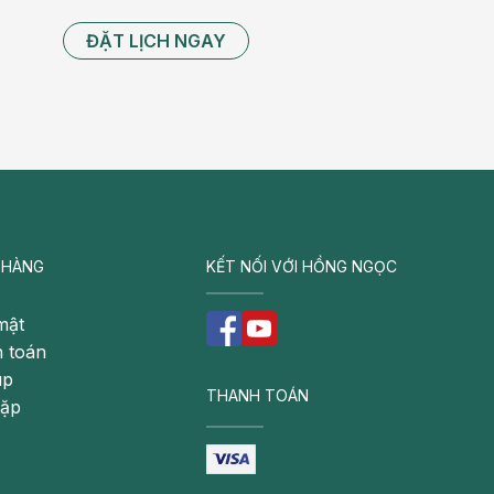
ĐẶT LỊCH NGAY
 HÀNG
KẾT NỐI VỚI HỒNG NGỌC
mật
 toán
úp
THANH TOÁN
gặp