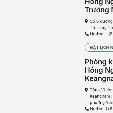
Hồng Ng
Nuôi con bằng sữa mẹ không chỉ tốt 
Trường 
Thay đổi nhiều loại sữa bột
Số 8 đường
Khi thấy trẻ có các hiện tượng nôn trớ khi uống s
Từ Liêm, T
nhau
để thử nghiệm xem trẻ phù hợp với loại sữa nà
Hotline: +(
Điều này làm cho bác sĩ khó xác định chính xác nguy
một bệnh nào khác.
ĐẶT LỊCH 
Bạn nên hợp tác với bác sĩ để tìm ra nguyên nhân c
Phòng k
không tăng cân (có khi còn giảm), hay phân có máu, b
Hồng Ng
Nếu bé bị chứng nôn trớ vì dư axit, hãy thay loại n
Keangn
trong nửa giờ sau khi ăn xong và cho con ăn thành nh
Tầng 10 tòa
Keangnam H
phường Yên
Hotline: (+