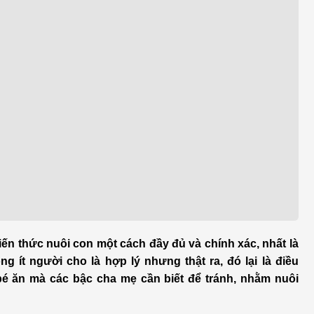
h học Ung bướu
Bệnh học Tim mạch
 bướu
Tim mạch
 - Tiết niệu
Ngoại khoa
lý trị liệu - Phục hồi
Tâm lý và sức khỏe tâm
c năng
thần
n thương chỉnh hình
Nam học
ến thức nuôi con một cách đầy đủ và chính xác, nhất là
 ít người cho là hợp lý nhưng thật ra, đó lại là điều
bé ăn mà các bậc cha mẹ cần biết để tránh, nhằm nuôi