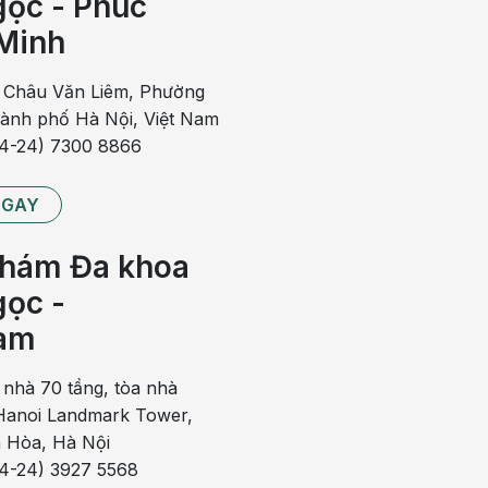
ọc - Phúc
cho bé mà còn đem lại nhiều lợi ích cho mẹ
Minh
 Châu Văn Liêm, Phường
ữa bột, nhiều bà mẹ đã cho con
dùng nhiều loại sữa khác
hành phố Hà Nội, Việt Nam
o.
84-24) 7300 8866
ên nhân gây nôn trớ ở trẻ: do bé dị ứng sữa, bị ợ chua hay
NGAY
ủa việc bé không chịu tiếp nhận đồ ăn, nhất là khi thấy bé
hám Đa khoa
ởi có thể con bạn bị dị ứng sữa.
ọc -
úm vú khác (loại không có bọt khí trong núm), bế vác bé lên
am
iều bữa nhỏ thay vì vài bữa lớn.
 nhà 70 tầng, tòa nhà
anoi Landmark Tower,
 Hòa, Hà Nội
84-24) 3927 5568