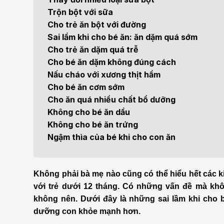
Bện
Trộn bột với sữa
Thẩm mỹ
Ung
Cho trẻ ăn bột với đường
Sai lầm khi cho bé ăn: ăn dặm quá sớm
Tiêu hóa - Gan - Mật
Thận
Cho trẻ ăn dặm quá trễ
Cho bé ăn dặm không đúng cách
Nội Tiết
Vật 
Nấu cháo với xương thịt hầm
chứ
Cho bé ăn cơm sớm
Cấp cứu - Hồi sức tích
Cho ăn quá nhiều chất bổ dưỡng
cực
Chấ
Không cho bé ăn dầu
Không cho bé ăn trứng
Ngậm thìa của bé khi cho con ăn
Không phải bà mẹ nào cũng có thể hiểu hết các ki
với trẻ dưới 12 tháng. Có những vấn đề mà không
không nên. Dưới đây là những sai lầm khi cho 
dưỡng con khỏe mạnh hơn.