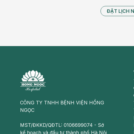
ĐẶT LỊCH 
CÔNG TY TNHH BỆNH VIỆN HỒNG
NGỌC
MST/ĐKKD/QĐTL: 0106699074 - Sở
Trộn bột với sữa
kế hoạch và đầu tư thành phố Hà Nội