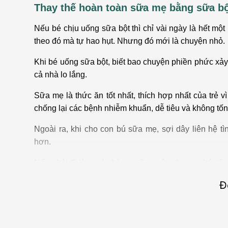
Thay thế hoàn toàn sữa mẹ bằng sữa b
Nếu bé chịu uống sữa bột thì chỉ vài ngày là hết mộ
theo đó mà tự hao hụt. Nhưng đó mới là chuyện nhỏ.
Khi bé uống sữa bột, biết bao chuyện phiền phức xảy
cả nhà lo lắng.
Sữa mẹ là thức ăn tốt nhất, thích hợp nhất của trẻ 
chống lại các bệnh nhiễm khuẩn, dễ tiêu và không t
Ngoài ra, khi cho con bú sữa mẹ, sợi dây liên hệ t
hơn.
Nếu phải đi làm, các bà mẹ cũng nên cho con bú sữ
con bú sữa mẹ thì nên đến bác sĩ để được giúp đỡ và
Đ