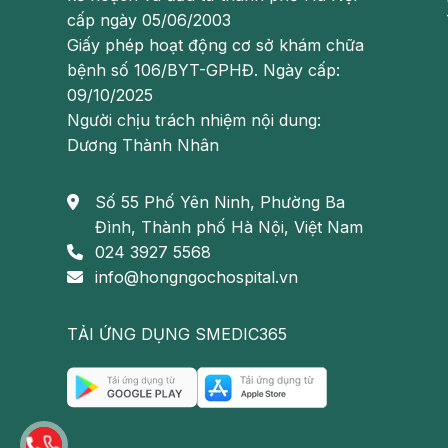
Trộn bột với sữa để cho trẻ ăn là thói quen của nh
cấp ngày 05/06/2003
lượng dưỡng chất tối đa, phù hợp với khả năng hấp 
Giấy phép hoạt động cơ sở khám chữa
nào khác sẽ làm thay đổi công thức tối ưu này.
bệnh số 106/BYT-GPHĐ. Ngày cấp:
09/10/2025
Việc làm sữa trở nên đặc thêm sẽ làm tăng gánh nặng 
Người chịu trách nhiệm nội dung:
dưới 6 tháng tuổi, vì ở tuổi này, cơ thể trẻ chưa tạo 
Dương Thành Nhân
thành phần trong sữa.
Cũng không nên pha sữa lẫn với nước hoa quả, vì đi
Số 55 Phố Yên Ninh, Phường Ba
có thể làm sữa trở nên khó tiêu.
Đình, Thành phố Hà Nội, Việt Nam
024 3927 5568
Vì vậy, nếu trẻ ăn sữa bột thì tốt nhất chỉ nên pha s
info@hongngochospital.vn
hướng dẫn sử dụng, pha đặc hơn sẽ gây khó tiêu, làm
TẢI ỨNG DỤNG SMEDIC365