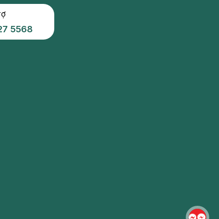
rợ
27 5568