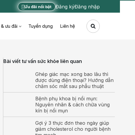
Đăng ký
Đăng nhập
Ưu đãi nổi bật
 & ưu đãi
Tuyển dụng
Liên hệ
Bài viết tư vấn sức khỏe liên quan
Ghép giác mạc xong bao lâu thì
được dùng điện thoại? Hướng dẫn
chăm sóc mắt sau phẫu thuật
Bệnh phụ khoa bị nổi mụn:
Nguyên nhân & cách chữa vùng
kín bị nổi mụn
Gợi ý 3 thực đơn theo ngày giúp
giảm cholesterol cho người bệnh