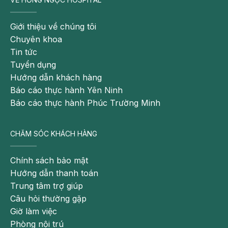
Giới thiệu về chúng tôi
Chuyên khoa
Tin tức
Tuyển dụng
Hướng dẫn khách hàng
Báo cáo thực hành Yên Ninh
Báo cáo thực hành Phúc Trường Minh
Ợ chua có thể gây ra rối loạn giấc ngủ
CHĂM SÓC KHÁCH HÀNG
Cách trị ợ chua khi ngủ dậy đơn giản ngay
tại nhà
Chính sách bảo mật
Đa số nguyên nhân của
ợ chua khi ngủ dậy vào buổi
Hướng dẫn thanh toán
sáng
đều xuất phát từ thói quen ăn uống. Để cải
Trung tâm trợ giúp
thiện tình trạng này, bạn có thể áp dụng một số biện
Câu hỏi thường gặp
pháp đơn giản ngay tại nhà như sau.
Giờ làm việc
Phòng nội trú