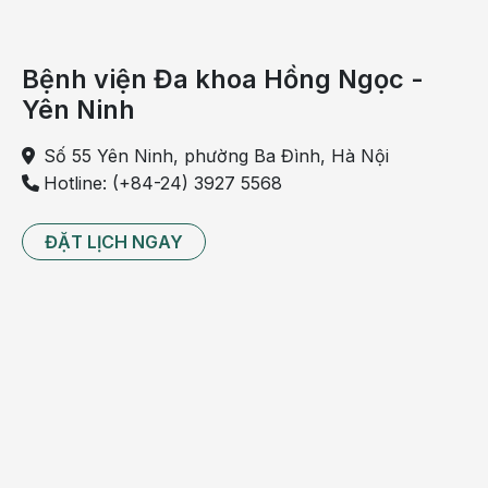
Có thể bạn quan tâm:
Cảnh giác với 7 loại thực phẩm gây ra
chứng ợ chua
Bệnh viện Đa khoa Hồng Ngọc -
Chữa ợ hơi cho bà bầu an toàn, hiệu quả
Yên Ninh
Chữa đau dạ dày bằng nghệ có thực sự
hiệu quả không?
Số 55 Yên Ninh, phường Ba Đình, Hà Nội
Hotline: (+84-24) 3927 5568
Vấn đề tim mạch và huyết áp
ĐẶT LỊCH NGAY
Khi gặp vấn đề này, bạn buồn nôn hầu như cả ngày,
nhất là vào buổi sáng. Ngoài ra, mặt có thể bị phù,
đỏ, cơ thể mệt mỏi. Nếu cảm thấy đau bụng trên,
đau ngực rồi lan xuống cánh tay, nghẹt mũi, bạn nên
thăm khám sớm vì đó là dấu hiệu của vấn đề về tim
mạch.
Đối với những người lớn tuổi, để hạn chế vấn đề về
tim mạch và huyết áp, cần hạn chế làm việc quá sức