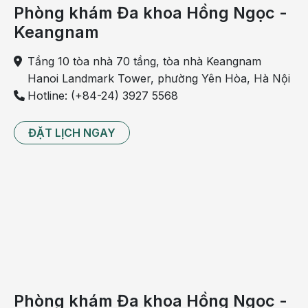
và căng thẳng.
Phòng khám Đa khoa Hồng Ngọc -
Keangnam
Tầng 10 tòa nhà 70 tầng, tòa nhà Keangnam
Hanoi Landmark Tower, phường Yên Hòa, Hà Nội
Hotline: (+84-24) 3927 5568
ĐẶT LỊCH NGAY
Ợ chua, buồn nôn vào buổi sáng có thể là dấu hiệu
cảnh báo bệnh tim mạch
Đau ruột thừa
Phòng khám Đa khoa Hồng Ngọc -
Khi bị đau ruột thừa, ngoài
ợ chua khi ngủ dậy
,
bạn