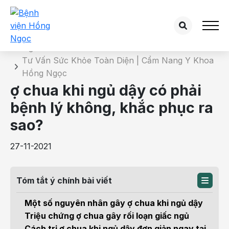
Chi tiết bài tư vấn
Trang chủ
Tư Vấn Sức Khỏe Toàn Diện | Cẩm Nang Y Khoa
Hồng Ngọc
ợ chua khi ngủ dậy có phải
bệnh lý không, khắc phục ra
sao?
27-11-2021
Tóm tắt ý chính bài viết
Một số nguyên nhân gây ợ chua khi ngủ dậy
Triệu chứng ợ chua gây rối loạn giấc ngủ
Cách trị ợ chua khi ngủ dậy đơn giản ngay tại