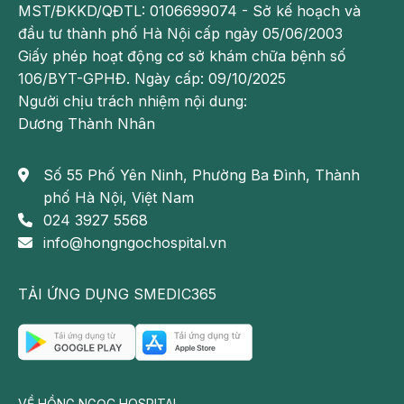
MST/ĐKKD/QĐTL: 0106699074 - Sở kế hoạch và
Đa số bệnh nhân bị ợ chua, ợ nóng sẽ gặp tình trạng
đầu tư thành phố Hà Nội cấp ngày 05/06/2003
mất ngủ hay rối loạn giấc ngủ. Theo thống kê, có
Giấy phép hoạt động cơ sở khám chữa bệnh số
khoảng 75% bệnh nhân trào ngược dạ dày thực
106/BYT-GPHĐ. Ngày cấp: 09/10/2025
quản gặp tình trạng
ợ chua mất ngủ
này. Từ đó, gây
Người chịu trách nhiệm nội dung:
ra những ảnh hưởng nghiêm trọng đến chất lượng
Dương Thành Nhân
cuộc sống, sức khỏe bị suy yếu.
Dù những triệu chứng ợ chua, ợ nóng ban đêm ít
Số 55 Phố Yên Ninh, Phường Ba Đình, Thành
hơn ban ngày nhưng chúng có thể gây hậu quả
phố Hà Nội, Việt Nam
nghiêm trọng hơn. Một trong số đó là giảm nhu động
024 3927 5568
thực quản khiến đợt trào ngược dài hơn, tác động
info@hongngochospital.vn
đến niêm mạc nhiều hơn. Lâu dần, những bệnh nhân
này có thể bị tổn thương thực quản, ung thư biểu mô
TẢI ỨNG DỤNG SMEDIC365
thực quản. Bên cạnh đó là những triệu chứng ngoài
thực quản như ho, nghẹt thở, ngáy,...
VỀ HỒNG NGỌC HOSPITAL