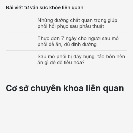
Bài viết tư vấn sức khỏe liên quan
Những dưỡng chất quan trọng giúp
phổi hồi phục sau phẫu thuật
Thực đơn 7 ngày cho người sau mổ
phổi dễ ăn, đủ dinh dưỡng
Sau mổ phổi bị đầy bụng, táo bón nên
ăn gì để dễ tiêu hóa?
Ợ chua khi ngủ dậy là triệu chứng phổ biến của bệnh
Cơ sở chuyên khoa liên quan
trào ngược dạ dày
Viêm loét dạ dày tá tràng
Nếu bạn bị ợ chua,
buồn nôn vào buổi sáng
,
buồn
nôn sau khi ăn
, chướng bụng hoặc nóng rát bao tử
thì đây có thể là dấu hiệu của
viêm loét dạ dày tá