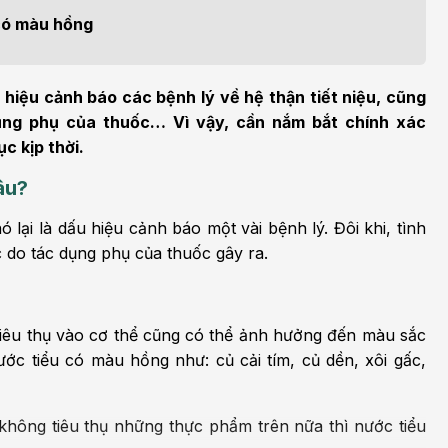
h học Ung bướu
Bệnh học Tim mạch
 có màu hồng
 bướu
Tim mạch
 - Tiết niệu
Ngoại khoa
 hiệu cảnh báo các bệnh lý về hệ thận tiết niệu, cũng
ụng phụ của thuốc… Vì vậy, cần nắm bắt chính xác
lý trị liệu - Phục hồi
Tâm lý và sức khỏe tâm
c kịp thời.
c năng
thần
âu?
n thương chỉnh hình
Nam học
lại là dấu hiệu cảnh báo một vài bệnh lý. Đôi khi, tình
c do tác dụng phụ của thuốc gây ra.
iêu thụ vào cơ thể cũng có thể ảnh hưởng đến màu sắc
ớc tiểu có màu hồng như: củ cải tím, củ dền, xôi gấc,
 không tiêu thụ những thực phẩm trên nữa thì nước tiểu