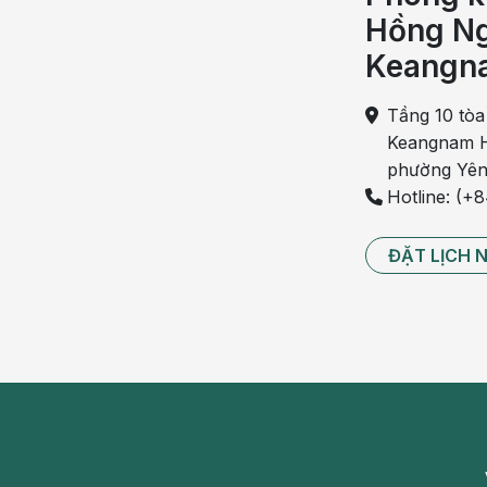
Hồng Ng
Tuyến tiền liệt bị viêm do vi khuẩn hoặc không d
Keangn
triệu chứng như rối loạn chức năng sinh lý, tiểu
bẹn… Đây là bệnh lý thường gặp ở nam giới.
Tầng 10 tòa
Bệnh lý về thận
Keangnam H
phường Yên
Nước tiểu có màu hồng là một trong các dấu hiệu
Hotline: (+
sỏi thận… Kèm theo đó là các dấu hiệu khác như 
mệt mỏi, tăng huyết áp…
ĐẶT LỊCH 