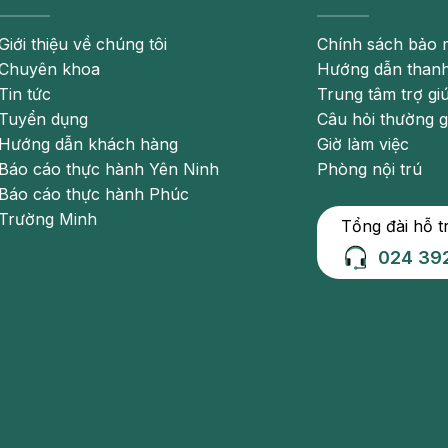
Giới thiệu về chúng tôi
Chính sách bảo 
Chuyên khoa
Hướng dẫn thanh
Tin tức
Trung tâm trợ gi
Tuyển dụng
Câu hỏi thường 
Hướng dẫn khách hàng
Giờ làm việc
Báo cáo thực hành Yên Ninh
Phòng nội trú
Báo cáo thực hành Phúc
Trường Minh
Tổng đài hỗ t
024 39
là dấu hiệu cảnh báo bệnh lý về thận
m. Khi mắc bệnh, người bệnh sẽ gặp các dấu hiệu như
 buồn nôn, khó thở, suy giảm thị giác… Khi mắc bệnh,