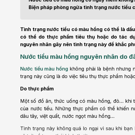
Bện
Biện pháp phòng ngừa tình trạng nước tiểu
Thẩm mỹ
Ung
Tiêu hóa - Gan - Mật
Thận
Tình trạng nước tiểu có màu hồng có thể là dấu
có thể do thực phẩm tiêu thụ hoặc do tác d
Nội Tiết
Vật 
nguyên nhân gây nên tình trạng này để khắc phụ
chứ
Nước tiểu màu hồng nguyên nhân do đ
Cấp cứu - Hồi sức tích
cực
Chấ
Nước tiểu màu hồng
không phải là bệnh nhưng nó 
trạng này cũng là do việc tiêu thụ thực phẩm hoặ
Do thực phẩm
Một số đồ ăn, thức uống có màu hồng, đỏ… khi t
của nước tiểu. Những thực phẩm có thể khiến nư
dâu tây, việt quất, nước ngọt màu hồng…
Tình trạng này không quá lo ngại vì sau khi bạn