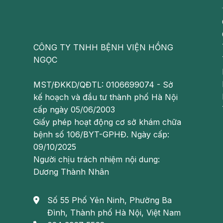
CÔNG TY TNHH BỆNH VIỆN HỒNG
NGỌC
MST/ĐKKD/QĐTL: 0106699074 - Sở
kế hoạch và đầu tư thành phố Hà Nội
cấp ngày 05/06/2003
Giấy phép hoạt động cơ sở khám chữa
bệnh số 106/BYT-GPHĐ. Ngày cấp:
09/10/2025
Người chịu trách nhiệm nội dung:
Nước tiểu có màu hồng có thể 
Dương Thành Nhân
Ngộ độc chì hoặc thủy ngân
Số 55 Phố Yên Ninh, Phường Ba
Ngộ độc chì và thủy ngân là bệnh lý nguy hiể
Đình, Thành phố Hà Nội, Việt Nam
nước tiểu có màu hồng nhạt, đau đầu, mệt mỏi,