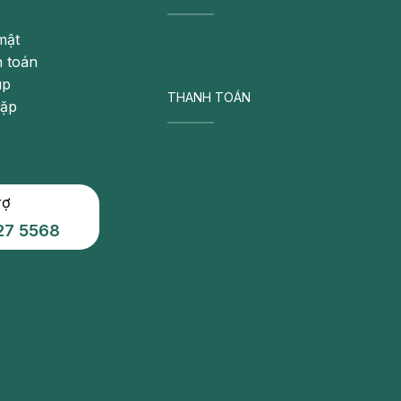
mật
 toán
úp
THANH TOÁN
gặp
rợ
27 5568