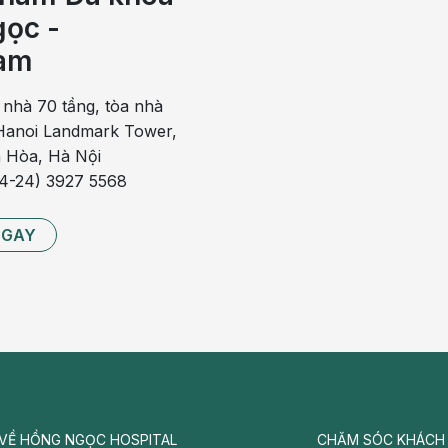
ọc -
o vi khuẩn. Bệnh tiến triển nhanh và có thể gây ra các
am
 khó, tiểu rắt, nước tiểu có màu hồng hoặc đỏ, đau vùng
 nhà 70 tầng, tòa nhà
anoi Landmark Tower,
 Hòa, Hà Nội
 thường gặp của các bệnh lý về thận như viêm bể thận,
84-24) 3927 5568
bất thường về tiểu tiện, đau thắt lưng, phù, chán ăn,
NGAY
VỀ HỒNG NGỌC HOSPITAL
CHĂM SÓC KHÁCH