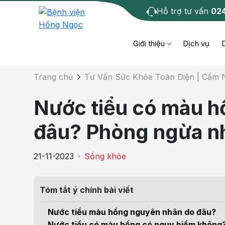
Hỗ trợ tư vấn
02
Chi tiết bài tư 
Giới thiệu
Dịch vụ
Trang chủ
Tư Vấn Sức Khỏe Toàn Diện | Cẩm
Bệnh học
Dươ
Bện
Nước tiểu có màu 
Cơ xương khớp
Da li
Bện
đâu? Phòng ngừa n
Giáo dục sức khỏe
Chẩ
Bện
21-11-2023
Sống khỏe
- M
Tiêm chủng
Răng
Bệnh
Tóm tắt ý chính bài viết
Tầm soát ung thư
Tai 
Bện
Nước tiểu màu hồng nguyên nhân do đâu?
Điện quang can thiệp
Khá
Nước tiểu có màu hồng có nguy hiểm không