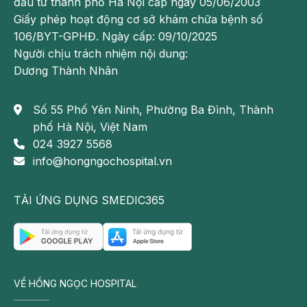
đầu tư thành phố Hà Nội cấp ngày 05/06/2003
Giấy phép hoạt động cơ sở khám chữa bệnh số
106/BYT-GPHĐ. Ngày cấp: 09/10/2025
Người chịu trách nhiệm nội dung:
Dương Thành Nhân
Số 55 Phố Yên Ninh, Phường Ba Đình, Thành
Thực hiện nội soi phế quản bằng cách đưa ống nội
phố Hà Nội, Việt Nam
soi qua đường dẫn khí
024 3927 5568
Sau nội soi
info@hongngochospital.vn
Sau quá trình nội soi phế quản, bệnh nhân cần nghỉ
TẢI ỨNG DỤNG SMEDIC365
ngơi, tĩnh dưỡng và tránh vận động mạnh. Song
song với đó, bệnh nhân hãy theo dõi sức khỏe sau
thủ thuật. Hãy lưu ý những điều sau đây:
Sắp xếp thời gian nghỉ ngơi, phục hồi sức lực sau
đó.
VỀ HỒNG NGỌC HOSPITAL
Không nên ăn/ uống trong vòng 2 giờ sau nội soi