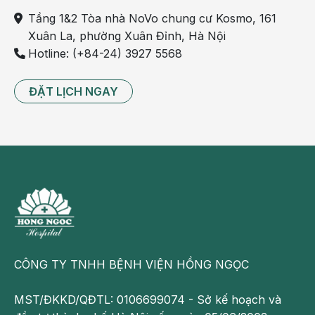
Trên thực tế, nội soi phế quản là thủ thuật không quá
phức tạp, nên bệnh nhân có thể xuất viện ngay sau
Tầng 1&2 Tòa nhà NoVo chung cư Kosmo, 161
đó. Bệnh nhân cũng sẽ được gây tê/ gây mê nên sẽ
Xuân La, phường Xuân Đỉnh, Hà Nội
không cảm thấy đau trong suốt quá trình nội soi.
Hotline: (+84-24) 3927 5568
Tuy nhiên, bệnh nhân cần lưu ý những điều sau:
ĐẶT LỊCH NGAY
Cần nhịn ăn 4 giờ trước khi thực hiện nội soi.
Không nên uống ibuprofen, aspirin, hoặc các loại
thuốc gây loãng máu.
Thuốc mê có thể còn tác dụng sau ca nội soi, nên
người bệnh cần được đưa về/ chở về.
Thực hiện xét nghiệm máu theo chỉ định.
CÔNG TY TNHH BỆNH VIỆN HỒNG NGỌC
MST/ĐKKD/QĐTL: 0106699074 - Sở kế hoạch và