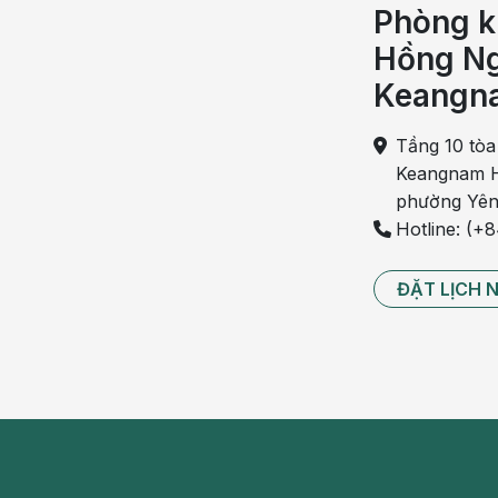
Phòng k
khiến cho tuyến giáp bị co lại, xơ hóa, gây 
tiết này.
Hồng Ng
Keangn
Suy giảm hormone tuyến giáp sau quá trình đ
phổ biến thứ hai. Cụ thể, bệnh nhân cường giáp
Tầng 10 tòa
dụng propylthiouracil quá liều hoặc methimazole
Keangnam H
Thiếu i-ốt trầm trọng cũng là nguyên nhân gây
phường Yên
Hoa Kỳ và những vùng thiếu i-ốt. Thậm chí ở nh
Hotline: (+
các ca bệnh suy giáp bẩm sinh gây thiểu năng về
ĐẶT LỊCH 
Các bệnh nhân xạ trị ung thư thanh quản h
nguyên phát.
Nguyên nhân bệnh suy giáp thứ phát
Bệnh suy giáp thứ phát hiếm gặp hơn suy giáp ng
xuất không đủ hormone giải phóng
thyrotropin
(T
Bệnh nhân thường mắc suy giáp thứ phát khi từng 