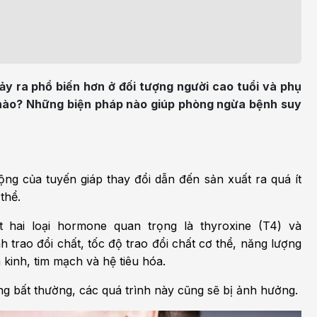
h học Ung bướu
Bệnh học Tim mạch
 bướu
Tim mạch
 - Tiết niệu
Ngoại khoa
ảy ra phổ biến hơn ở đối tượng người cao tuổi và phụ
lý trị liệu - Phục hồi
Tâm lý và sức khỏe tâm
nào? Những biện pháp nào giúp phòng ngừa bệnh suy
c năng
thần
n thương chỉnh hình
Nam học
ộng của tuyến giáp thay đổi dẫn đến sản xuất ra quá ít
thể.
 hai loại hormone quan trọng là thyroxine (T4) và
nh trao đổi chất, tốc độ trao đổi chất cơ thể, năng lượng
 kinh, tim mạch và hệ tiêu hóa.
ng bất thường, các quá trình này cũng sẽ bị ảnh hưởng.