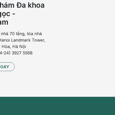
hám Đa khoa
mất hoàn toàn hoặc phần lớn chức năng của cơ quan nội
ọc -
am
iều trị là nguyên nhân gây bệnh suy giáp nguyên phát
 hoặc bướu cổ sau khi điều trị bằng iốt phóng xạ do sử
 nhà 70 tầng, tòa nhà
 và i-ốt suy giảm.
anoi Landmark Tower,
 bệnh suy giáp nguyên phát. Hiện tượng này phổ biến ở
 Hòa, Hà Nội
ững vùng thiêu i-ốt nặng trên thế giới có thể xuất hiện
84-24) 3927 5568
 trí tuệ.
NGAY
oặc ung thư hạch Hodgkin cũng có thể mắc suy giáp
uyên phát. Tình trạng này xảy ra khi vùng dưới đồi sản
RH) hoặc tuyến yên sản xuất TSH không đủ.
xạ trị hoặc phẫu thuật tuyến yên, những người bị thiếu