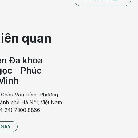
 hưởng đến hiều quá trình trong cơ thể
liên quan
p là rất quan trọng để có thể đưa ra phương pháp điều
ện Đa khoa
ọc - Phúc
ên nhân của bệnh: suy giáp nguyên phát, suy giáp thứ
Minh
 Châu Văn Liêm, Phường
hành phố Hà Nội, Việt Nam
y giảm lượng sản xuất hormone T4 và T3 dẫn đến nồng
84-24) 7300 8866
ích thích tuyến giáp (TSH) tăng lên.
NGAY
kết quả của viêm tuyến giáp Hashimoto và đi kèm với
 của cơ thể, xảy ra rất phổ biến. Trường hợp bệnh nặng