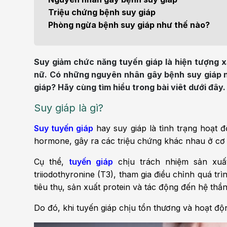
Bện
Triệu chứng bệnh suy giáp
Thẩm mỹ
Ung
Phòng ngừa bệnh suy giáp như thế nào?
Tiêu hóa - Gan - Mật
Thận
Suy giảm chức năng tuyến giáp là hiện tượng x
Nội Tiết
Vật 
nữ. Có những nguyên nhân gây bệnh suy giáp 
chứ
giáp? Hãy cùng tìm hiểu trong bài viêt dưới đây.
Cấp cứu - Hồi sức tích
Suy giáp là gì?
cực
Chấ
Suy tuyến giáp
hay suy giáp là tình trạng hoạt đ
hormone, gây ra các triệu chứng khác nhau ở cơ 
Cụ thể,
tuyến giáp
chịu trách nhiệm sản xuất
triiodothyronine (T3), tham gia điều chỉnh quá trì
tiêu thụ, sản xuất protein và tác động đến hệ thần
Do đó, khi tuyến giáp chịu tổn thương và hoạt độ