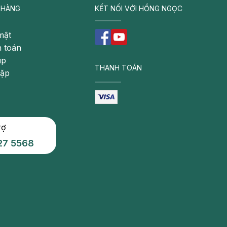
 HÀNG
KẾT NỐI VỚI HỒNG NGỌC
mật
 toán
úp
THANH TOÁN
gặp
rợ
27 5568