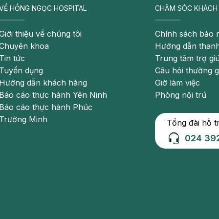
VỀ HỒNG NGỌC HOSPITAL
CHĂM SÓC KHÁCH
Giới thiệu về chúng tôi
Chính sách bảo 
Chuyên khoa
Hướng dẫn thanh
p do không đủ hormone giáp đi vào tế bào mặc dù tuyến
Tin tức
Trung tâm trợ gi
 này xảy ra ở hơn 15% phụ nữ cao tuổi và 10% nam giới
Tuyển dụng
Câu hỏi thường 
êm tuyến giáp Hashimoto.
Hướng dẫn khách hàng
Giờ làm việc
Báo cáo thực hành Yên Ninh
Phòng nội trú
Báo cáo thực hành Phúc
Trường Minh
Tổng đài hỗ t
024 39