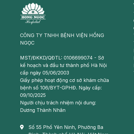
TSH vô căn.
Nguyên nhân bệnh suy giáp cận lâm sàng
Bệnh suy giáp cận lâm sàng là một loại suy giá
CÔNG TY TNHH BỆNH VIỆN HỒNG
giáp hoạt động bình thường. Hiện tượng rối loạn
NGỌC
cao tuổi, đặc biệt ở những người có bệnh nền Vi
MST/ĐKKD/QĐTL: 0106699074 - Sở
kế hoạch và đầu tư thành phố Hà Nội
cấp ngày 05/06/2003
Giấy phép hoạt động cơ sở khám chữa
bệnh số 106/BYT-GPHĐ. Ngày cấp:
09/10/2025
Người chịu trách nhiệm nội dung:
Dương Thành Nhân
Số 55 Phố Yên Ninh, Phường Ba