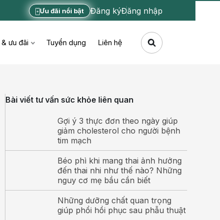
Đăng ký
Đăng nhập
Ưu đãi nổi bật
 & ưu đãi
Tuyển dụng
Liên hệ
Bài viết tư vấn sức khỏe liên quan
Gợi ý 3 thực đơn theo ngày giúp
giảm cholesterol cho người bệnh
tim mạch
Béo phì khi mang thai ảnh hưởng
đến thai nhi như thế nào? Những
nguy cơ mẹ bầu cần biết
Những dưỡng chất quan trọng
giúp phổi hồi phục sau phẫu thuật