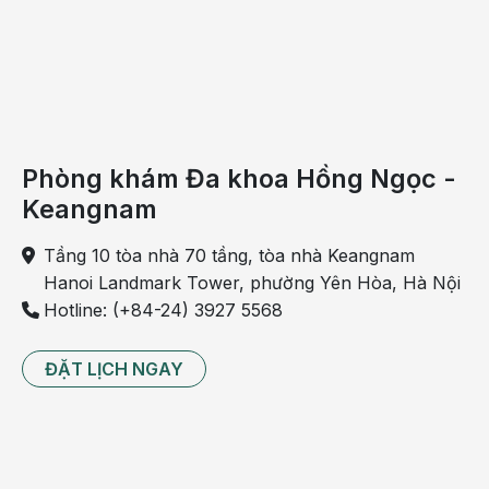
Phòng khám Đa khoa Hồng Ngọc -
Keangnam
Tầng 10 tòa nhà 70 tầng, tòa nhà Keangnam
Hanoi Landmark Tower, phường Yên Hòa, Hà Nội
Hotline: (+84-24) 3927 5568
Nếu bé bị ho sổ mũi do nghẹt mũi sơ sinh, bố mẹ có
thể đứa bé tới bác sĩ để làm sạch cho bé
ĐẶT LỊCH NGAY
Những triệu chứng kèm theo ho sổ mũi
cần đến gặp bác sĩ
Bố mẹ cần đưa bé yêu đến gặp bác sĩ nếu bé bị ho