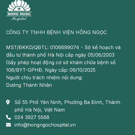
Thăm khám và sử dụng thuốc
Khi bé sổ mũi, hắt hơi, ho,.. bố mẹ nên đưa con đến
bệnh viện để được bác sĩ khám và kê đơn thuốc phù
CÔNG TY TNHH BỆNH VIỆN HỒNG NGỌC
hợp. Bố mẹ tuyệt đối không nên tự ý mua thuốc điều
trị cho bé tại nhà. Để đạt hiệu quả tốt nhất, bố mẹ
MST/ĐKKD/QĐTL: 0106699074 - Sở kế hoạch và
nên cho bé uống thuốc đúng liều lượng và đúng thời
đầu tư thành phố Hà Nội cấp ngày 05/06/2003
gian mà bác sĩ hướng dẫn.
Giấy phép hoạt động cơ sở khám chữa bệnh số
106/BYT-GPHĐ. Ngày cấp: 09/10/2025
Sử dụng mẹo dân gian
Người chịu trách nhiệm nội dung:
Khi gặp tình trạng sổ mũi ở trẻ bố mẹ có thể áp dụng
Dương Thành Nhân
một số mẹo dân gian để điều trị như:
Số 55 Phố Yên Ninh, Phường Ba Đình, Thành
Sử dụng lá tía tô: Khi bé bị ho sổ mũi, mẹ có thể lấy
phố Hà Nội, Việt Nam
lá tía tô, thái nhỏ và bỏ vào cháo cho trẻ ăn. Hoặc
024 3927 5568
mẹ có thể hái lá tía tô, rửa sạch, giã lấy nước và
info@hongngochospital.vn
pha với một chút nước ấm để cho trẻ uống. Đây là
cách làm giúp cải thiện triệu chứng cảm cúm, ho