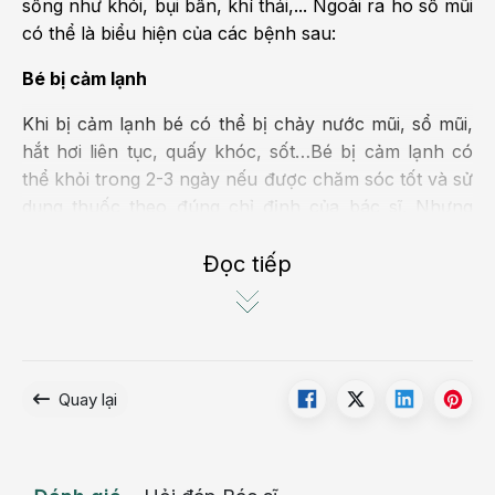
sống như khói, bụi bẩn, khí thải,... Ngoài ra ho sổ mũi
có thể là biểu hiện của các bệnh sau:
Bé bị cảm lạnh
Khi bị cảm lạnh bé có thể bị chảy nước mũi, sổ mũi,
hắt hơi liên tục, quấy khóc, sốt…Bé bị cảm lạnh có
thể khỏi trong 2-3 ngày nếu được chăm sóc tốt và sử
dụng thuốc theo đúng chỉ định của bác sĩ. Nhưng
nếu bố mẹ không chăm sóc cẩn thận, trẻ có thể bị
cảm lạnh nặng hơn và có nguy cơ cao mắc các bệnh
Đọc tiếp
như viêm tai giữa, viêm phổi, viêm phế quản,...
Do đó khi trẻ bị cảm lạnh, bố mẹ không nên tự ý sử
dụng thuốc, nhất là kháng sinh mà nên đưa trẻ đến
bệnh viện để được các bác sĩ thăm khám và kê đơn
Quay lại
thuốc phù hợp.