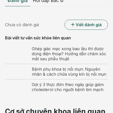
Đánh giá
Hỏi đáp Bác sĩ
Chưa có đánh giá
Viết đánh giá
Bài viết tư vấn sức khỏe liên quan
Ghép giác mạc xong bao lâu thì được
dùng điện thoại? Hướng dẫn chăm sóc
mắt sau phẫu thuật
Bé bị ho sổ mũi, hắt hơi có thể là biểu hiện của bệnh
cảm lạnh
Bệnh phụ khoa bị nổi mụn: Nguyên
nhân & cách chữa vùng kín bị nổi mụn
Có thể bạn quan tâm:
Gợi ý 3 thực đơn theo ngày giúp giảm
Thủ phạm gây viêm tiểu phế quản ở trẻ
cholesterol cho người bệnh tim mạch
Chăm sóc trẻ viêm tiểu phế quản như thế
nào để nhanh khỏi bệnh?
Viêm phế quản cấp ở trẻ: Cha mẹ đừng chủ
Cơ sở chuyên khoa liên quan