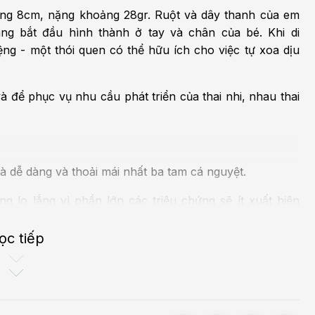
ảng 8cm, nặng khoảng 28gr. Ruột và dây thanh của em
ng bắt đầu hình thành ở tay và chân của bé. Khi di
ng - một thói quen có thể hữu ích cho việc tự xoa dịu
 để phục vụ nhu cầu phát triển của thai nhi, nhau thai
là dễ dàng và thoải mái nhất ba tam cá nguyệt.
 lo lắng vì phần lớn các triệu chứng sẽ ít xuất hiện
ọc tiếp
ẹ hoặc không mùi.