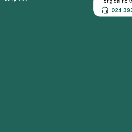
Tổng đài hỗ t
024 39