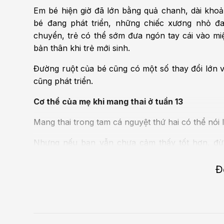
Em bé hiện giờ đã lớn bằng quả chanh, dài kho
bé đang phát triển, những chiếc xương nhỏ đa
chuyển, trẻ có thể sớm đưa ngón tay cái vào miệ
bản thân khi trẻ mới sinh.
Đường ruột của bé cũng có một số thay đổi lớn và
cũng phát triển.
Cơ thể của mẹ khi mang thai ở tuần 13
Mang thai trong tam cá nguyệt thứ hai có thể nói 
Nhưng nếu bạn vẫn chưa cảm thấy tốt hơn, đừng
trong tháng thứ 4 và thứ 5 trở đi.
Đ
Trong thời gian này, mẹ có thể:
Tiết dịch âm đạo loãng, màu trắng đục, mùi nh
Một số mẹ có thể vẫn còn mệt mỏi;