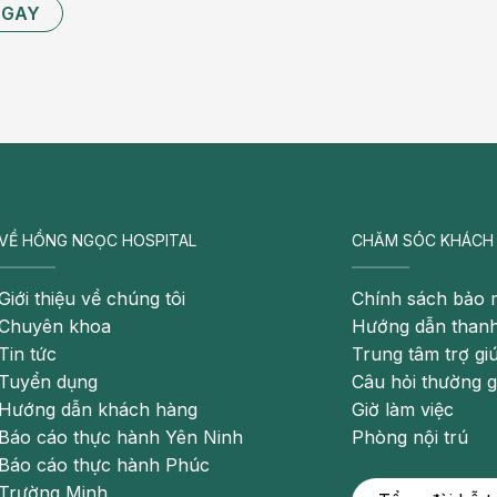
NGAY
từ đậu nành, lá xanh, cá mòi, cá hồi đóng hộp và bông
ần thiết phải bổ sung canxi bằng đường uống không.
ột chất dinh dưỡng bạn sẽ cần nhiều để duy trì nguồn
VỀ HỒNG NGỌC HOSPITAL
CHĂM SÓC KHÁCH
ạn bằng cách ăn các thực phẩm giàu chất sắt như thịt
i cây khô và khoai tây còn nguyên vỏ. Bác sĩ của bạn có
Giới thiệu về chúng tôi
Chính sách bảo 
 sau tuần 20 để duy trì chất sắt khi nhu cầu máu tăng
Chuyên khoa
Hướng dẫn thanh
Tin tức
Trung tâm trợ gi
Tuyển dụng
Câu hỏi thường 
Hướng dẫn khách hàng
Giờ làm việc
Báo cáo thực hành Yên Ninh
Phòng nội trú
Báo cáo thực hành Phúc
Trường Minh