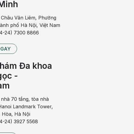
Minh
 sau quan hệ để tránh viêm nhiễm. Mẹ cũng nên quan hệ
 các tư thế, lực và nhịp độ an toàn cho mẹ trong khi
 Châu Văn Liêm, Phường
hành phố Hà Nội, Việt Nam
n hoặc sẩy thai, hoặc bị
nhau tiền đạo
, bạn có thể cần
84-24) 7300 8866
NGAY
hám Đa khoa
 (hay còn gọi là folate) tự nhiên được tìm thấy tự nhiên
uối, bông cải xanh và sữa, và được bổ sung thông qua
ọc -
 cho sự phát triển của ống thần kinh.
am
 nhà 70 tầng, tòa nhà
ng và răng chắc khỏe. Nhưng canxi cũng rất tốt cho cơ
anoi Landmark Tower,
ắc và ngăn ngừa loãng xương sau này trong cuộc sống,
 Hòa, Hà Nội
ờ.
84-24) 3927 5568
ại thực phẩm chứa nhiều canxi khác, như nước trái cây