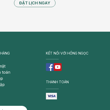
ĐẶT LỊCH NGAY
 HÀNG
KẾT NỐI VỚI HỒNG NGỌC
mật
 toán
úp
THANH TOÁN
gặp