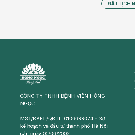
ĐẶT LỊCH 
tăng cường, hạnh nhân, hạt vừng, các sản phẩm 
cải xanh.
Mẹ có thể cần xét nghiệm kiểm tra xem mình có c
Bổ sung sắt
Vì sắt giúp tạo ra nguồn cung cấp máu, đó là m
cung cấp màu đỏ cho cơ thể và em bé của bạn.
Đảm bảo lượng khoáng chất quan trọng này của b
bò, vịt, các sản phẩm từ đậu nành, rau bina, trá
thể cũng sẽ đề xuất một loại thực phẩm bổ sung
lên.
CÔNG TY TNHH BỆNH VIỆN HỒNG
NGỌC
MST/ĐKKD/QĐTL: 0106699074 - Sở
kế hoạch và đầu tư thành phố Hà Nội
cấp ngày 05/06/2003