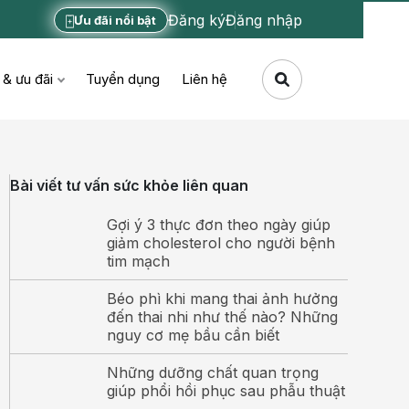
Đăng ký
Đăng nhập
Ưu đãi nổi bật
 & ưu đãi
Tuyển dụng
Liên hệ
Bài viết tư vấn sức khỏe liên quan
Gợi ý 3 thực đơn theo ngày giúp
giảm cholesterol cho người bệnh
tim mạch
Béo phì khi mang thai ảnh hưởng
đến thai nhi như thế nào? Những
nguy cơ mẹ bầu cần biết
Những dưỡng chất quan trọng
giúp phổi hồi phục sau phẫu thuật