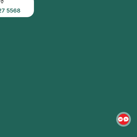
rợ
27 5568