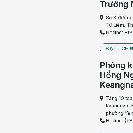
Trường 
lưu ý là nên vệ sinh sạch sẽ vùng kín trước và
an toàn bằng cách dùng bao cao su, quan hệ với
Số 8 đường
mang bầu.
Từ Liêm, T
Tuy nhiên, nếu bạn có tiền sử chuyển dạ sinh no
Hotline: +(
phải kiêng hoặc tham khảo ý kiến bác sĩ trước.
ĐẶT LỊCH 
Axit folic
Phòng k
Thời điểm này, mẹ vẫn tiếp tục bổ sung axit folic
trong ngũ cốc nguyên hạt, rau lá xanh, đậu, ch
Hồng Ng
tăng cường vào bánh mì và ngũ cốc - rất cần thiết
Keangn
Bổ sung Canxi
Tầng 10 tòa
Nó giúp cơ thể trẻ phát triển tốt, xây dựng xươ
Keangnam H
thể của mẹ - giúp duy trì mật độ xương vững ch
phường Yên
và giảm nguy cơ tiền sản giật của bạn ngay bây gi
Hotline: (+
Vì vậy, hãy đảm bảo rằng bạn "có sữa" và các lo