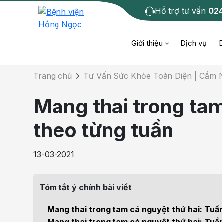
Hỗ trợ tư vấn
02
Chi tiết bài tư 
Giới thiệu
Dịch vụ
Trang chủ
Tư Vấn Sức Khỏe Toàn Diện | Cẩm
Bệnh học
Dươ
Bện
Mang thai trong tam
Cơ xương khớp
Da li
Bện
theo từng tuần
Giáo dục sức khỏe
Chẩ
Bện
13-03-2021
- M
Tiêm chủng
Răng
Bệnh
Tóm tắt ý chính bài viết
Tầm soát ung thư
Tai 
Bện
Mang thai trong tam cá nguyệt thứ hai: Tuần
Điện quang can thiệp
Khá
Mang thai trong tam cá nguyệt thứ hai: Tuần