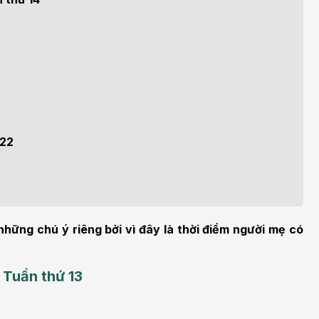
h học Ung bướu
Bệnh học Tim mạch
 bướu
Tim mạch
 - Tiết niệu
Ngoại khoa
lý trị liệu - Phục hồi
Tâm lý và sức khỏe tâm
c năng
thần
 22
n thương chỉnh hình
Nam học
hững chú ý riêng bởi vì đây là thời điểm người mẹ có
 Tuần thứ 13