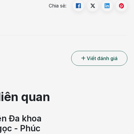
Chia sẻ:
món ăn;
Viết đánh giá
liên quan
ện Đa khoa
ọc - Phúc
tình dục để tăng cảm giác gắn kết với bạn đời nhưng nhớ