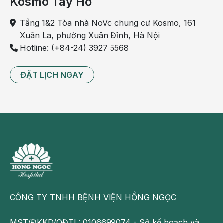
Kosmo Tây Hồ
do cơ thể thiếu hụt quá nhiều vitamin B12.
Tầng 1&2 Tòa nhà NoVo chung cư Kosmo, 161
Một lưu ý nếu bạn mắc bệnh tiểu đường thì chú ý
Xuân La, phường Xuân Đỉnh, Hà Nội
đến thuốc kháng viêm, có thể nó làm tăng lượng
Hotline: (+84-24) 3927 5568
đường trong máu. Tốt nhất bạn nên hỏi rõ ý kiến của
bác sĩ về vấn đề này.
ĐẶT LỊCH NGAY
Những thông tin cung cấp trong bài viết của Bệnh
viện Đa khoa Hồng Ngọc chỉ có tính chất tham khảo,
không thay thế cho việc chẩn đoán hoặc điều trị y
khoa.
Theo dõi fanpage của Bệnh viện Đa khoa Hồng
Ngọc để biết thêm thông tin bổ ích khác:
https://www.facebook.com/BenhvienHongNgoc/
CÔNG TY TNHH BỆNH VIỆN HỒNG NGỌC
MST/ĐKKD/QĐTL: 0106699074 - Sở kế hoạch và