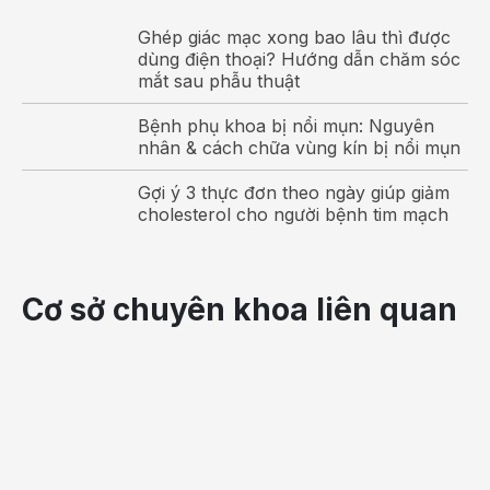
Đeo niềng răng hoặc răng bị vỡ có cạnh sắc nhọn;
Ghép giác mạc xong bao lâu thì được
Sử dụng thuốc lá dạng nhai;
dùng điện thoại? Hướng dẫn chăm sóc
mắt sau phẫu thuật
Ăn hoặc uống đồ quá nóng;
Bệnh phụ khoa bị nổi mụn: Nguyên
Bị bệnh viêm lợi hoặc nhiễm trùng miệng;
nhân & cách chữa vùng kín bị nổi mụn
Mẫn cảm với một số loại thức ăn hoặc thuốc;
Gợi ý 3 thực đơn theo ngày giúp giảm
cholesterol cho người bệnh tim mạch
Bị ảnh hưởng bởi những bệnh tự miễn dịch làm
ảnh hưởng đến niêm mạc của miệng như bệnh
lupus, bệnh Crohn hoặc bệnh Behcet;
Cơ sở chuyên khoa liên quan
Khi uống một số loại thuốc như kháng sinh, thuốc
dùng cho viêm khớp dạng thấp, thuốc động kinh;
Xạ trị ung thư;
Ngoài ra còn có nhiều yếu tố gây
viêm nhiệt miệng
như bị chấn thương, thiếu dinh dưỡng, căng thẳng, vi