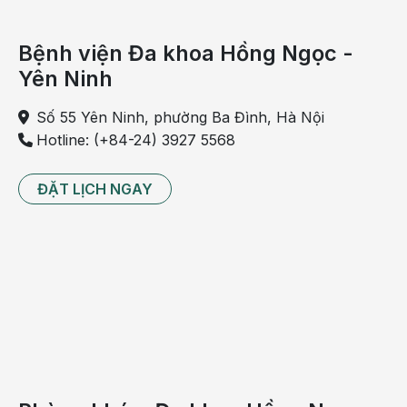
Thường gây đau đớn và tự khỏi trong vòng 7 đến 10
Bệnh viện Đa khoa Hồng Ngọc -
ngày, đôi khi kết hợp với triệu chứng cảm lạnh hoặc
Yên Ninh
bị cúm.
Số 55 Yên Ninh, phường Ba Đình, Hà Nội
Hotline: (+84-24) 3927 5568
ĐẶT LỊCH NGAY
Điều trị viêm nhiệt miệng như thế nào?
Thông thường vết loét chỉ kéo dài không quá hai
tuần và thường thì tự khỏi. Nếu xác định được