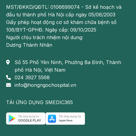
MST/ĐKKD/QĐTL: 0106699074 - Sở kế hoạch và
đầu tư thành phố Hà Nội cấp ngày 05/06/2003
Giấy phép hoạt động cơ sở khám chữa bệnh số
106/BYT-GPHĐ. Ngày cấp: 09/10/2025
Người chịu trách nhiệm nội dung:
Dương Thành Nhân
Sa sút trí tuệ ở người trẻ khiến người bệnh gặp rắc rối
trong việc tư duy, ghi nhớ
Số 55 Phố Yên Ninh, Phường Ba Đình, Thành
phố Hà Nội, Việt Nam
Cần làm gì để phòng tránh sa sút trí tuệ ở
người trẻ
024 3927 5568
info@hongngochospital.vn
Nếu như mắc các dấu hiệu sa sút trí tuệ ở người trẻ
như trên, người bệnh cần đến cơ sở y tế uy tín để
TẢI ỨNG DỤNG SMEDIC365
chẩn đoán và phát hiện bệnh từ sớm. Điều này có ý
nghĩa quan trọng giúp làm chậm tiến triển của bệnh,
giúp tạo thuận lợi khi điều trị.
Với những tình trạng chưa mắc sa sút trí tuệ ở người