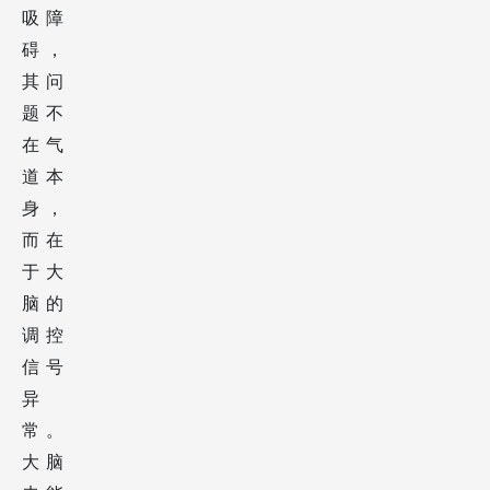
吸障
碍，
其问
题不
在气
道本
身，
而在
于大
脑的
调控
信号
异
常。
大脑