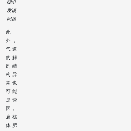
也可
能引
发该
问题
此
外，
气道
的解
剖结
构异
常也
可能
是诱
因。
扁桃