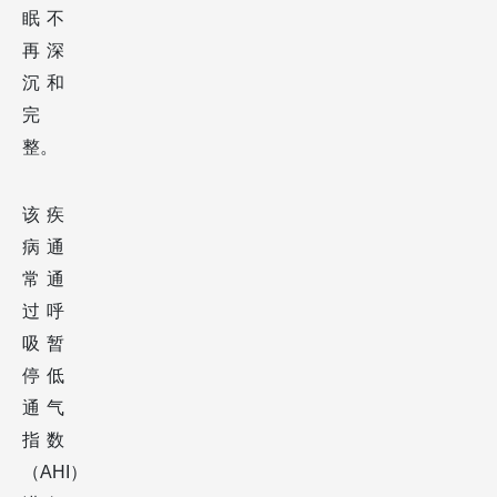
眠不
再深
沉和
完
整。
该疾
病通
常通
过呼
吸暂
停低
通气
指数
（AHI）