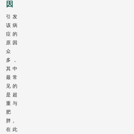
因
引发
该病
症的
原因
众
多，
其中
最常
见的
是超
重与
肥
胖。
在此