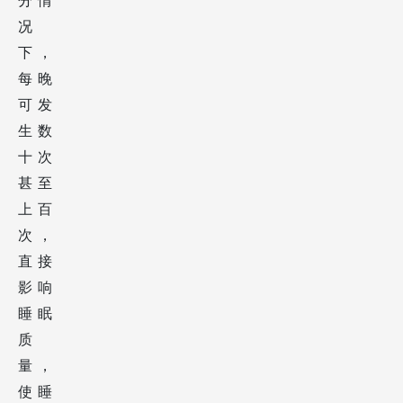
分情
况
下，
每晚
可发
生数
十次
甚至
上百
次，
直接
影响
睡眠
质
量，
使睡