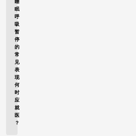
睡
眠
呼
吸
暂
停
的
常
见
表
现
何
时
应
就
医
？