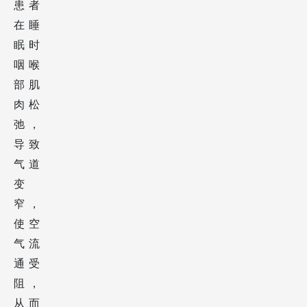
患者
在睡
眠时
咽喉
部肌
肉松
弛，
导致
气道
变
窄，
使空
气流
通受
阻，
从而