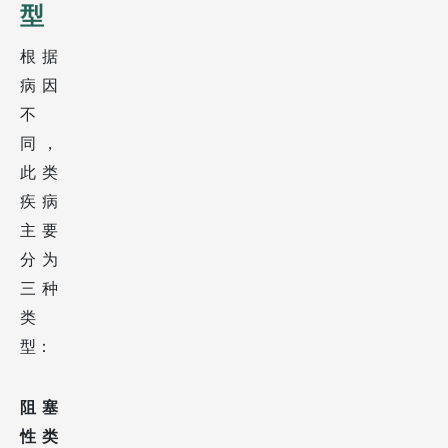
型
根据
病因
不
同，
此类
疾病
主要
分为
三种
类
型：
阻塞
性类