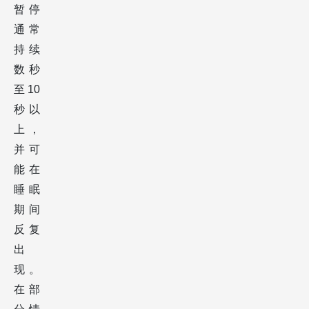
暂停
通常
持续
数秒
至10
秒以
上，
并可
能在
睡眠
期间
反复
出
现。
在部