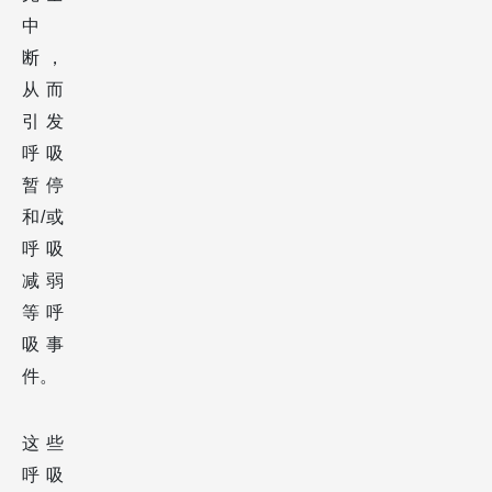
中
断，
从而
引发
呼吸
暂停
和/或
呼吸
减弱
等呼
吸事
件。
这些
呼吸