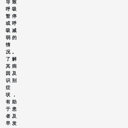
导致
呼吸
暂停
或呼
吸减
弱的
情
况。
了解
其病
因及
识别
症
状，
有助
于患
者及
早发