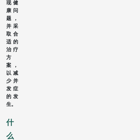
现健
康问
题，
并采
取合
适的
治疗
方
案，
以减
少并
发症
的发
生。
什
么