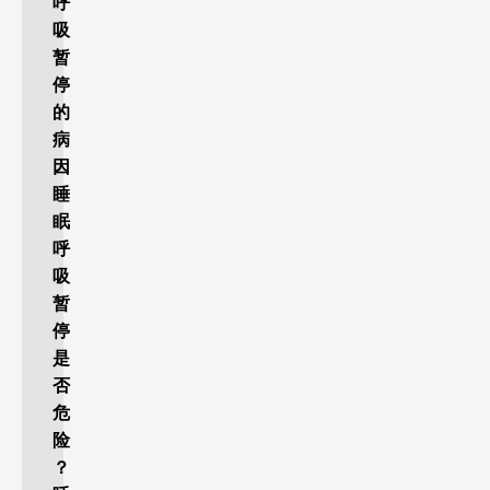
呼
吸
暂
停
的
病
因
睡
眠
呼
吸
暂
停
是
否
危
险
？