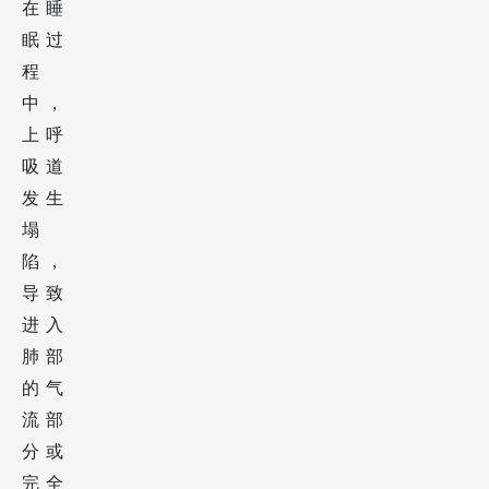
在睡
眠过
程
中，
上呼
吸道
发生
塌
陷，
导致
进入
肺部
的气
流部
分或
完全