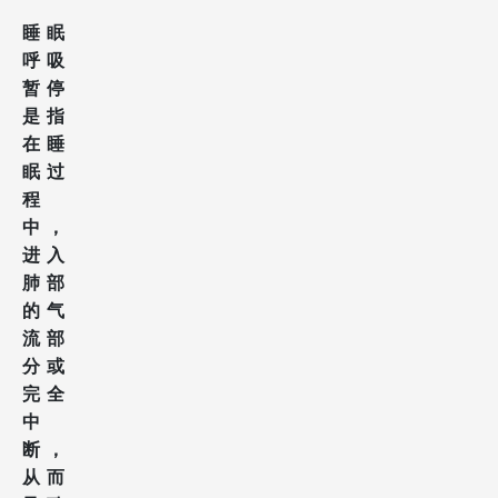
睡眠
呼吸
暂停
是指
在睡
眠过
程
中，
进入
肺部
的气
流部
分或
完全
中
断，
从而