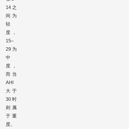
14之
间为
轻
度，
15–
29为
中
度，
而当
AHI
大于
30时
则属
于重
度。