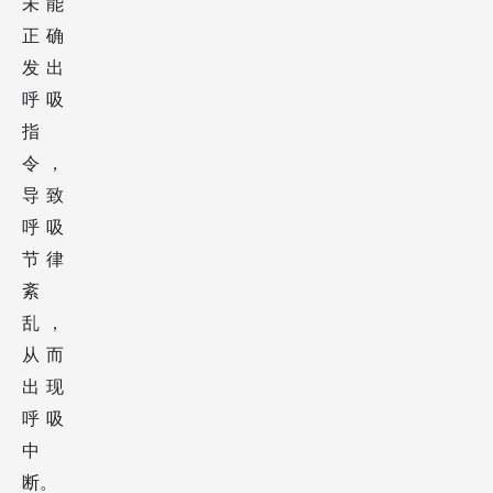
未能
正确
发出
呼吸
指
令，
导致
呼吸
节律
紊
乱，
从而
出现
呼吸
中
断。