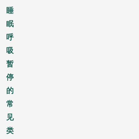
睡
眠
呼
吸
暂
停
的
常
见
类