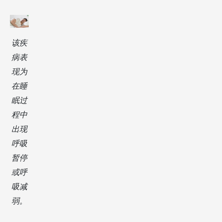
该疾
病表
现为
在睡
眠过
程中
出现
呼吸
暂停
或呼
吸减
弱。