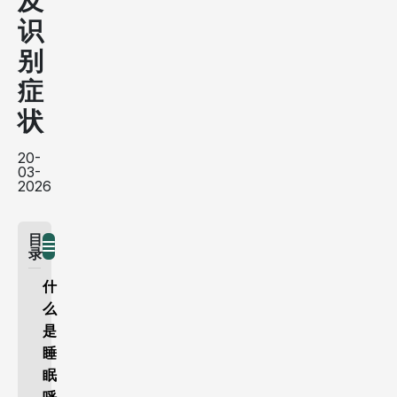
及
识
别
症
状
20-
03-
2026
目
录
什
么
是
睡
眠