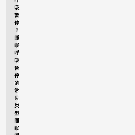
呼
吸
暂
停
？
睡
眠
呼
吸
暂
停
的
常
见
类
型
睡
眠