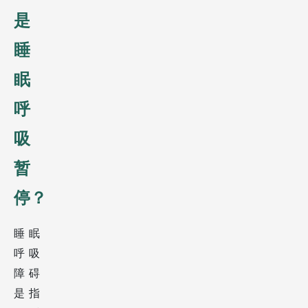
是
睡
眠
呼
吸
暂
停？
睡眠
呼吸
障碍
是指