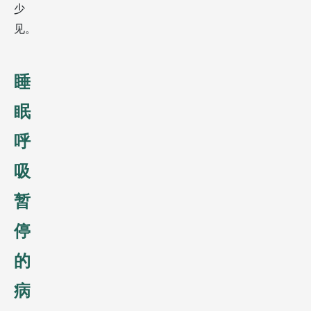
少
见。
睡
眠
呼
吸
暂
停
的
病