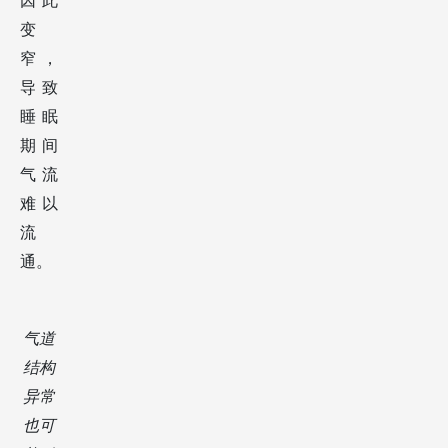
因此
变
窄，
导致
睡眠
期间
气流
难以
流
通。
气道
结构
异常