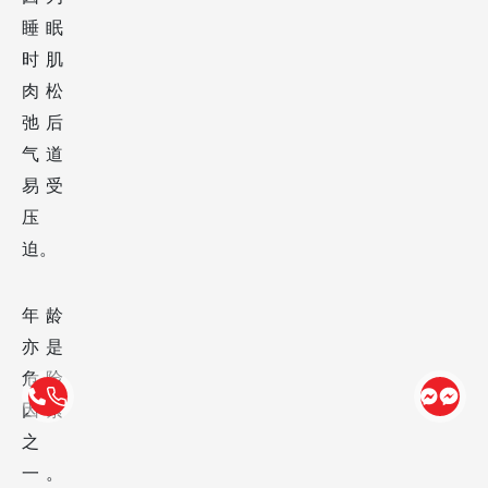
因为
睡眠
时肌
肉松
弛后
气道
易受
压
迫。
年龄
亦是
危险
因素
之