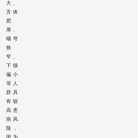
体肥
大、
舌体
肥
厚、
咽穹
狭
窄、
下颌
偏小
等人
群具
有较
高患
病风
险，