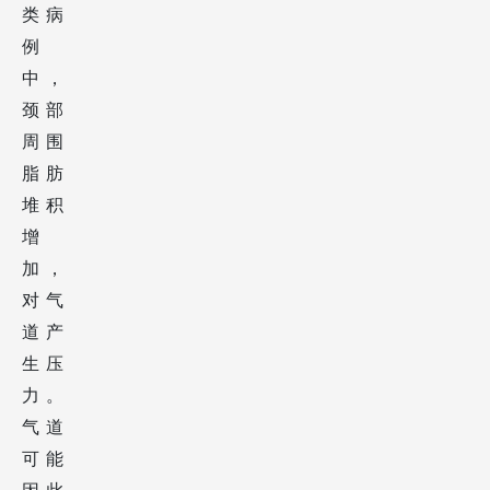
类病
例
中，
颈部
周围
脂肪
堆积
增
加，
对气
道产
生压
力。
气道
可能