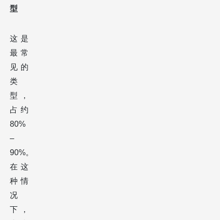
型
这是
最常
见的
类
型，
占约
80%
–
90%。
在这
种情
况
下，