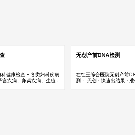
查
无创产前DNA检测
妇科健康检查 - 各类妇科疾病
在红玉综合医院无创产前D
子宫疾病、卵巢疾病、生殖
测： 无创 · 快速出结果 · 
等)
达99.98%