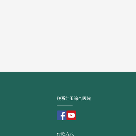
异
在
疗：
联系红玉综合医院
付款方式