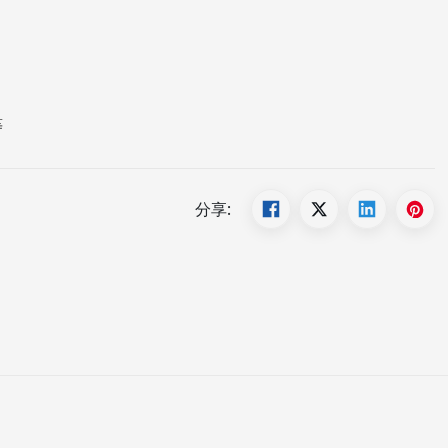
等
分享: