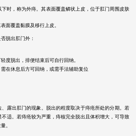
以下时，称为外痔。其表面覆盖鳞状上皮，位于肛门周围皮肤
其表面覆盖黏膜及移行上皮。
是否脱出肛门外：
可轻度脱出，排便结束后可自行回纳。
，需在休息后方可回纳，或需手法辅助复位
位、露出肛门的现象。脱出的程度取决于痔疮所处的分期。若
显不适。若痔疮较为严重，痔核完全脱出且体积增大，可导致
质量。