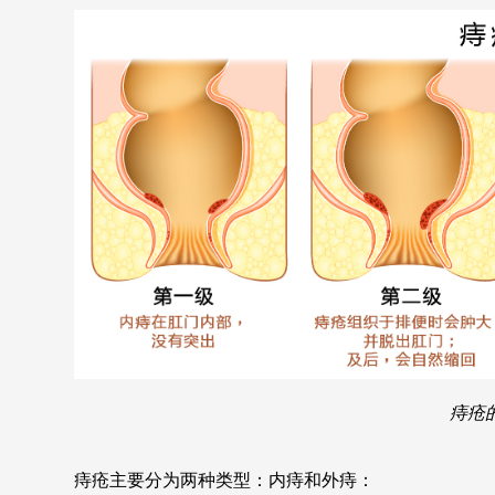
痔疮
痔疮主要分为两种类型：内痔和外痔：