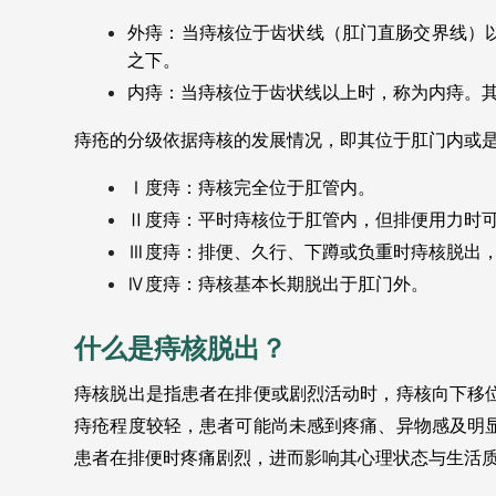
外痔：当痔核位于齿状线（肛门直肠交界线）
之下。
内痔：当痔核位于齿状线以上时，称为内痔。
痔疮的分级依据痔核的发展情况，即其位于肛门内或
Ⅰ度痔：痔核完全位于肛管内。
Ⅱ度痔：平时痔核位于肛管内，但排便用力时
Ⅲ度痔：排便、久行、下蹲或负重时痔核脱出
Ⅳ度痔：痔核基本长期脱出于肛门外。
什么是痔核脱出？
痔核脱出是指患者在排便或剧烈活动时，痔核向下移
痔疮程度较轻，患者可能尚未感到疼痛、异物感及明
患者在排便时疼痛剧烈，进而影响其心理状态与生活