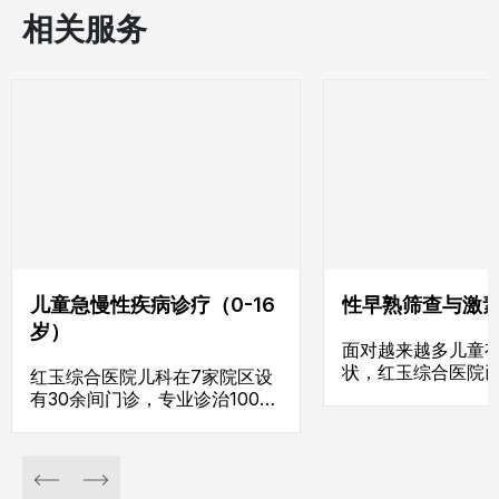
相关服务
儿童急慢性疾病诊疗（0-16
性早熟筛查与激
岁）
面对越来越多儿童
状，红玉综合医院
红玉综合医院儿科在7家院区设
筛查与激素治疗套
有30余间门诊，专业诊治100余
现、及时干预、全
种0-16岁儿童急慢性疾病。
成长过程