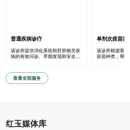
普通疾病诊疗
单剂次疫苗接
该诊所提供消化系统和肝胆相关疾
该诊所根据客户
病的有效问诊、早期发现和安全治
疫苗种类，帮助
疗服务。诊疗范围包括：胃部疾
统，降低感染危
病、大肠直肠疾病、肝炎、肝硬
化、胆结石等
查看全部服务
红玉媒体库