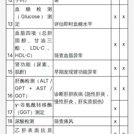
12
子钙）
谢
血糖检测
（Glucose）测
x
x
13
定
评估即时血糖水平
血脂四项（总胆
固醇、甘油三
x
x
酯、LDL-C、
14
HDL-C）
筛查血脂异常
肾功能（尿素、
x
x
15
肌酐)
早期发现肾功能异常
肝酶检测（ALT /
GPT + AST /
x
x
诊断肝胆疾病 (急性肝炎，
16
GOT）
慢性肝炎，肝实质损伤)
γ-谷氨酰转移酶
x
17
（GGT）测定
18
尿酸检测
筛查痛风
x
乙肝表面抗原
x
x