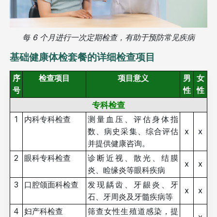
每 6 个月进行一次定期检查，有助于预防常见疾病
基础健康体检套餐的详细检查项目
序
检查项目
项目意义
男
女
号
性
性
专科检查
1
内科专科检查
测量血压、评估身体指
数、病史采集、综合评估
x
x
并提供健康咨询。
2
眼科专科检查
诊断近视、散光、结膜
x
x
炎、睑缘炎等眼科疾病
3
口腔颌面科检查
发现龋齿、牙龈炎、牙
x
x
石、牙周炎及牙髓疾病等
4
妇产科检查
筛查女性生殖道感染，提