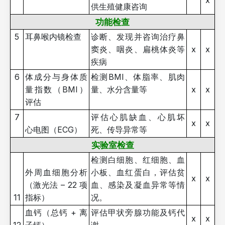
x
供生殖健康咨询
功能检查
5
耳鼻喉内镜检查
诊断、发现并咨询治疗鼻
窦炎、咽炎、扁桃体炎等
x
x
疾病
6
体成分与身体质
检测BMI、体脂率、肌肉
量指数（BMI）
量、水分含量等
x
x
评估
7
评估心肌缺血、心肌坏
x
x
心电图（ECG）
死、传导异常等
实验室检查
检测白细胞、红细胞、血
外周血细胞分析
小板、血红蛋白，评估贫
x
x
（激光法 – 22 项
血、感染及凝血异常等情
11
指标）
况。
血钙（总钙 + 离
评估甲状旁腺功能及钙代
x
x