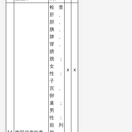
检查
肝、
胆、
胰、
脾、
肾、
膀
胱；
女
x
x
性：
子
宫、
卵
巢；
男
性：
前列