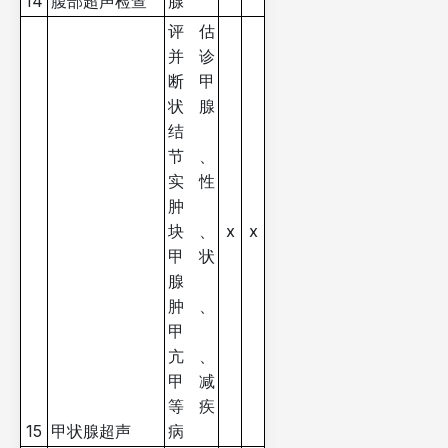
14
腹部超声检查
腺
评估
并诊
断甲
状腺
结
节、
实性
肿
块、
x
x
甲状
腺
肿、
甲
亢、
甲减
等疾
15
甲状腺超声
病