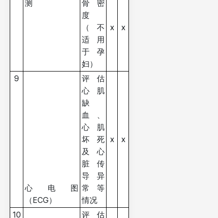
测
骨密
度
（不
x
x
适用
于孕
妇）
9
评估
心肌
缺
血、
心肌
坏死
x
x
及心
脏传
导异
心电图
常等
（ECG）
情况
10
评估