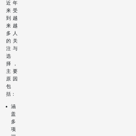
近年
来受
到越
来越
多人
的关
注与
选
择，
主要
原因
包
括：
涵
盖
多
项