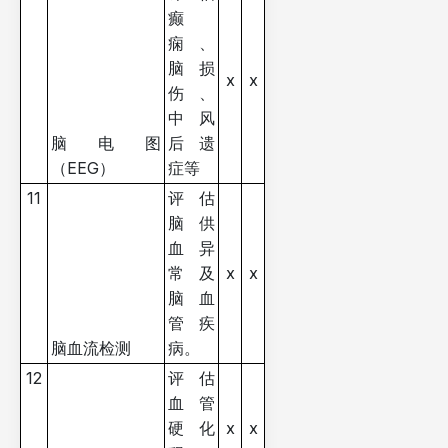
癫
痫、
脑损
x
x
伤、
中风
脑电图
后遗
（EEG）
症等
11
评估
脑供
血异
常及
x
x
脑血
管疾
脑血流检测
病。
12
评估
血管
硬化
x
x