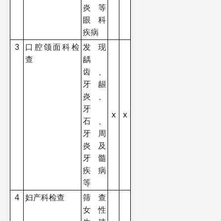
炎等
眼科
疾病
3
口腔颌面科检
发现
查
龋
齿、
牙龈
炎、
牙
x
x
石、
牙周
炎及
牙髓
疾病
等
4
妇产科检查
筛查
女性