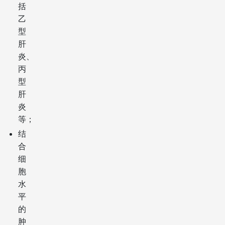
括
乙
型
肝
炎、
丙
型
肝
炎
等；
结
合
细
胞
水
平
的
肿