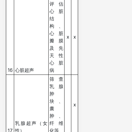
评估
心脏
结
构、
心脏
x
x
瓣膜
及先
天性
心脏
16
心脏超声
病
筛查
乳腺
肿
块、
x
囊
肿、
乳腺超声（女
纤维
17
性）
化等