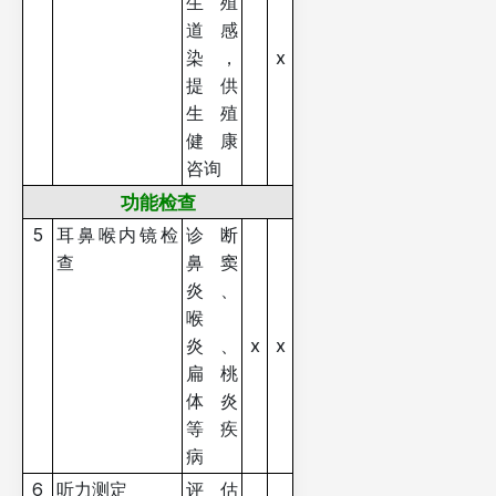
生殖
道感
染，
x
提供
生殖
健康
咨询
功能检查
5
耳鼻喉内镜检
诊断
查
鼻窦
炎、
喉
炎、
x
x
扁桃
体炎
等疾
病
6
听力测定
评估