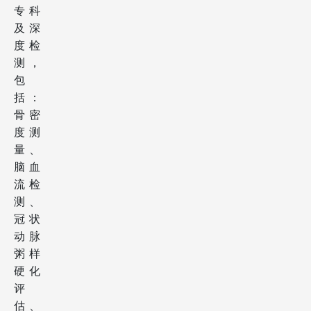
专科
及深
度检
测，
包
括：
骨密
度测
量、
脑血
流检
测、
冠状
动脉
粥样
硬化
评
估、