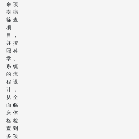
余项
疾病
筛查
项
目，
并按
照科
学、
系统
的流
程设
计，
从全
面临
床体
格检
查到
多项