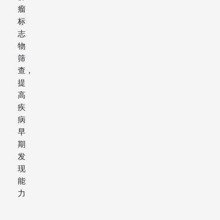
瘤
标
志
物
筛
查，
提
高
疾
病
早
期
发
现
能
力