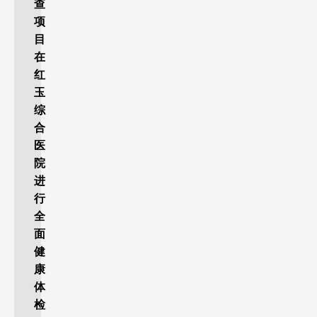
查
项
目
在
红
玉
综
合
医
院
进
行
全
面
健
康
体
检