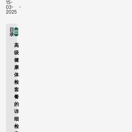
15-
03-
2025
目
录
高
级
健
康
体
检
套
餐
的
详
细
检