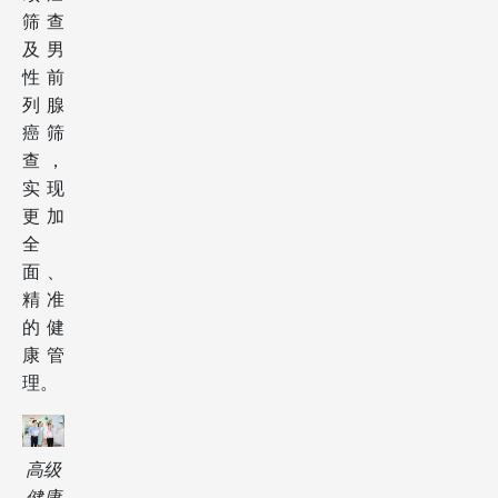
筛查
及男
性前
列腺
癌筛
查，
实现
更加
全
面、
精准
的健
康管
理。
高级
健康