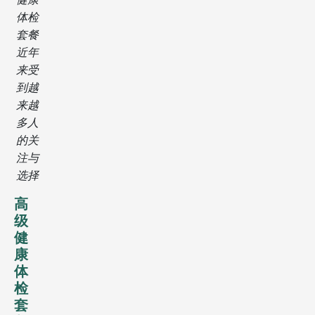
体检
套餐
近年
来受
到越
来越
多人
的关
注与
选择
高
级
健
康
体
检
套