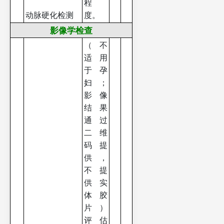
程
动脉硬化检测
度。
影像学检查
（不
适用
于孕
妇；
影像
结果
通过
二维
码提
供，
不提
供实
体胶
片）
评估