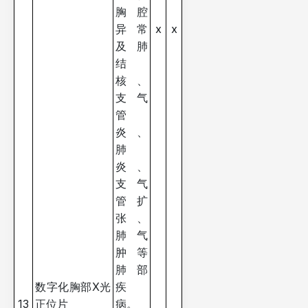
胸腔
异常
x
x
及肺
结
核、
支气
管
炎、
肺
炎、
支气
管扩
张、
肺气
肿等
肺部
数字化胸部X光
疾
13
正位片
病。