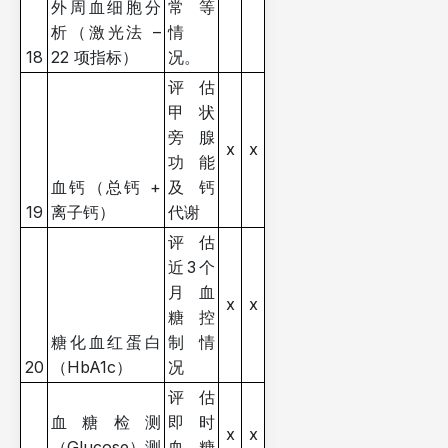
外周血细胞分
常等
析（激光法 –
情
18
22 项指标）
况。
评估
甲状
旁腺
x
x
功能
血钙（总钙 +
及钙
19
离子钙）
代谢
评估
近3个
月血
x
x
糖控
糖化血红蛋白
制情
20
（HbA1c）
况
评估
血糖检测
即时
x
x
（Glucose）测
血糖