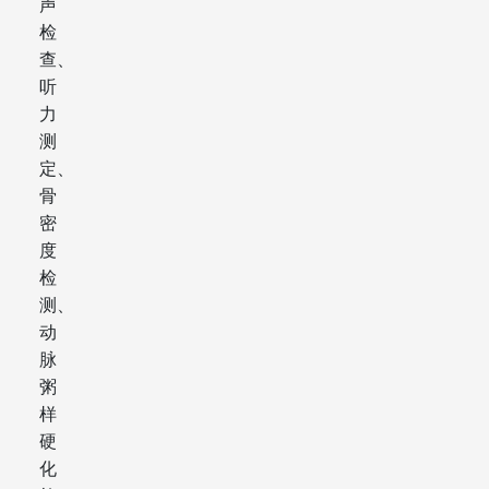
声
检
查、
听
力
测
定、
骨
密
度
检
测、
动
脉
粥
样
硬
化