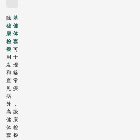
除
基
础健
康体
检套
餐
可
用于
发现
和筛
查常
见疾
病
外，
高级
健康
体检
套餐