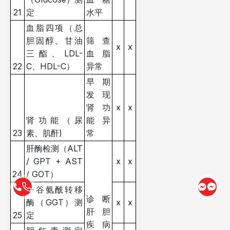
21
定
水平
血脂四项（总
胆固醇、甘油
筛查
x
x
三酯、LDL-
血脂
22
C、HDL-C）
异常
早期
发现
肾功
x
x
肾功能（尿
能异
23
素、肌酐)
常
肝酶检测（ALT
/ GPT + AST
x
x
24
/ GOT）
γ-谷氨酰转移
诊断
酶（GGT）测
x
x
肝胆
25
定
疾病