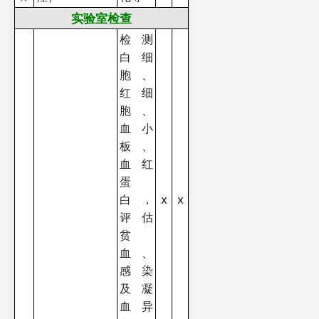
实验室检查
检测
白细
胞、
红细
胞、
血小
板、
血红
蛋
白，
x
x
评估
贫
血、
感染
及凝
血异