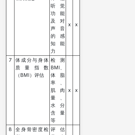
听觉
功能
及对
x
x
声音
的感
知能
力
7
体成分与身体
检测
质量指数
BMI、
（BMI）评估
体脂
率、
肌肉
x
x
量、
水分
含量
等
8
全身骨密度检
评估