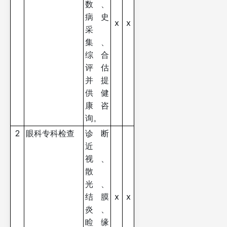
数、
病史
x
x
采
集、
综合
评估
并提
供健
康咨
询。
2
眼科专科检查
诊断
近
视、
散
光、
结膜
x
x
炎、
睑缘