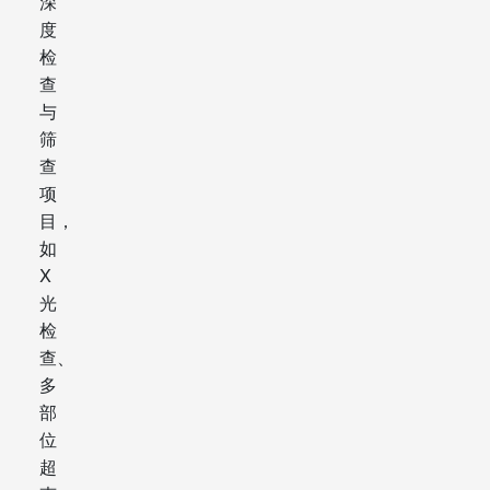
深
度
检
查
与
筛
查
项
目，
如
X
光
检
查、
多
部
位
超