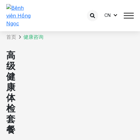
CN
咨询内容详情
首页
健康咨询
高
级
健
康
体
检
套
餐