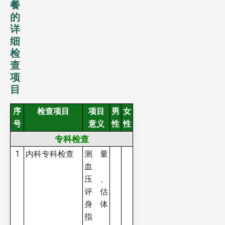
餐
的
详
细
检
查
项
目
序
检查项目
项目
男
女
号
意义
性
性
专科检查
1
内科专科检查
测量
血
压、
评估
身体
指