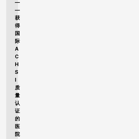
—
—
获
得
国
际
A
C
H
S
I
质
量
认
证
的
医
院