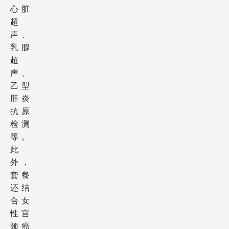
心脏
超
声、
乳腺
超
声、
乙型
肝炎
抗原
检测
等。
此
外，
套餐
还结
合女
性宫
颈癌