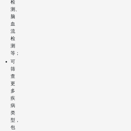
检
测、
脑
血
流
检
测
等；
可
筛
查
更
多
疾
病
类
型，
包