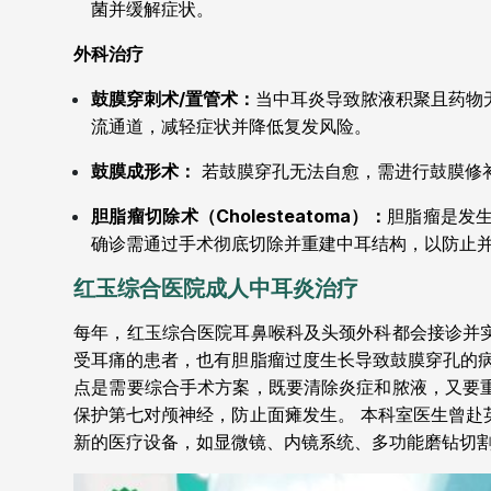
菌并缓解症状。
外科治疗
鼓膜穿刺术/置管术：
当中耳炎导致脓液积聚且药物
流通道，减轻症状并降低复发风险。
鼓膜成形术：
若鼓膜穿孔无法自愈，需进行鼓膜修
胆脂瘤切除术（Cholesteatoma）：
胆脂瘤是发
确诊需通过手术彻底切除并重建中耳结构，以防止
红玉综合医院成人中耳炎治疗
每年，红玉综合医院耳鼻喉科及头颈外科都会接诊并
受耳痛的患者，也有胆脂瘤过度生长导致鼓膜穿孔的
点是需要综合手术方案，既要清除炎症和脓液，又要
保护第七对颅神经，防止面瘫发生。
本科室医生曾赴
新的医疗设备，如显微镜、内镜系统、多功能磨钻切