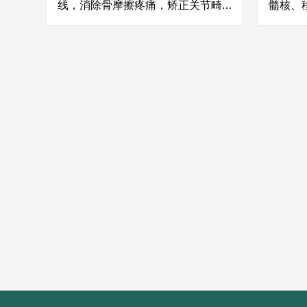
线，消除骨摩擦疼痛，矫正关节畸
髓核、
形，实现无痛运动功能
板螺钉
有效缓
与功能
髋关
的技