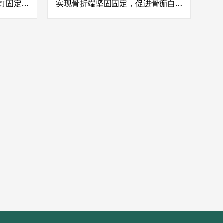
钉固定
实现骨折端坚固固定，促进骨痂自
复功
然愈合，患者3-6周即可恢复基础运
提升生
动功能
关
通
膝
现