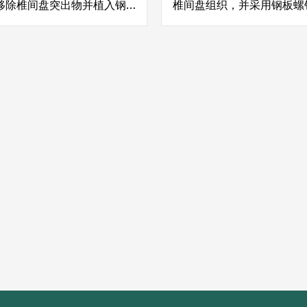
移除椎间盘突出物并植入钢
椎间盘组织，并采用钢板螺
固定颈椎，无需切断肌腱，
腰椎，从而帮助患者术后恢
解疼痛麻木，重建颈椎结构
能，减轻疼痛和麻木，显著
活质量。