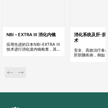
NBI－EXTRA III 消化内镜
消化系统及肝-胆
术
应用先进的日本NBI-EXTRA III
技术进行消化道内镜检查，其图
安全、高效治疗各
像放大倍数超过100倍，有助于
肝胆胰疾病，例如
精确定位所有病变，并可安全地
结肠切除术、阑尾
在内镜下直接进行息肉切除、处
炎、肝硬化、胆管
理消化道出血、贲门扩张术等介
石、胰腺囊肿等
入治疗。