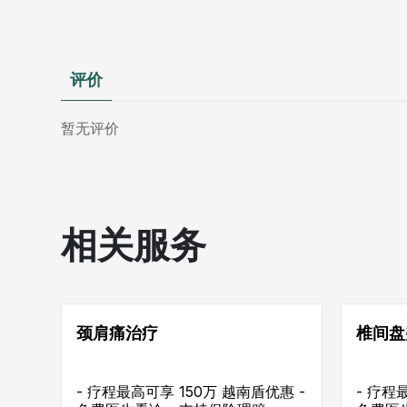
评价
暂无评价
相关服务
颈肩痛治疗
椎间盘
- 疗程最高可享 150万 越南盾优惠 -
- 疗程