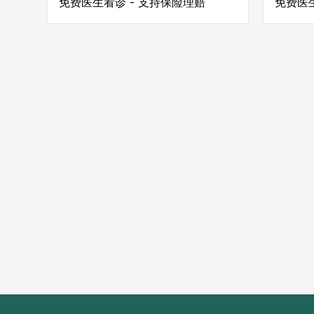
免费医生看诊 - 支持保险理赔
免费医生
层磨
起关
导致