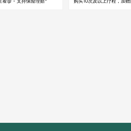
看诊 - 支持保险理赔"
购买10次及以上疗程，加赠
激治疗疗或或水疗池治疗 -
生看诊