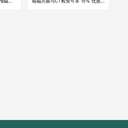
颅磁刺
核磁共振与CT检查可享 15% 优惠 -
 免费医
免费医生看诊
坐
坐
大
趾
部
差