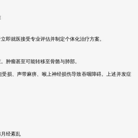
难
者立即就医接受专业评估并制定个体化治疗方案。
症。肿瘤甚至可能转移至骨骼与肺部。
能受损、声带麻痹、喉上神经损伤导致吞咽障碍。上述并发症
与月经紊乱