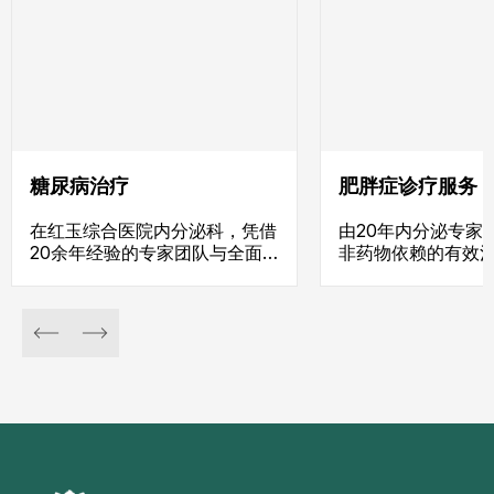
糖尿病治疗
肥胖症诊疗服务
在红玉综合医院内分泌科，凭借
由20年内分泌专家
20余年经验的专家团队与全面
非药物依赖的有效
治疗方案，采用现代尖端诊断技
用深度内科管理流
术，实现高效治疗与糖尿病并发
合控制并改善肥胖
症的早期诊断。