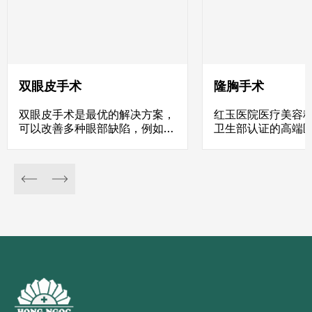
双眼皮手术
隆胸手术
双眼皮手术是最优的解决方案，
红玉医院医疗美容
可以改善多种眼部缺陷，例如：
卫生部认证的高端
单眼皮、双眼不对称、上睑下
用国际先进的双平
垂、眼皮松弛、内双、多余皮肤
（Dual Plane）
和脂肪等。
际上先进的隆胸手
术通过精准植入假
形自然胸型，触感
包膜挛缩率降至最
与美学的双重突破