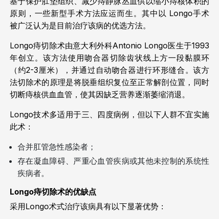
基于保护肛垫组织、减少痔静脉丛血供以缩小痔核体积的
原则，一些新型手术方法应运而生。其中以 Longo手术
被广泛认为是目前治疗该病的优选方法。
Longo痔切除术由意大利外科Antonio Longo医生于1993
年创立。该方法使用吻合器切除齿状线上方一段黏膜环
（约2-3厘米），并通过自动吻合器进行环形缝合。该方
法切除术的原理是将脱垂组织复位至正常解剖位置，同时
切断痔核供血血管，使其因缺乏营养逐渐萎缩消退。
Longo技术多适用于三、四度病例，但以下人群不宜实施
此术：
合并肛管急性感染者；
存在凝血障碍、严重心血管疾病或其他未控制的系统性
疾病者。
Longo痔切除术的优缺点
采用Longo术式治疗该病具有以下显著优势：