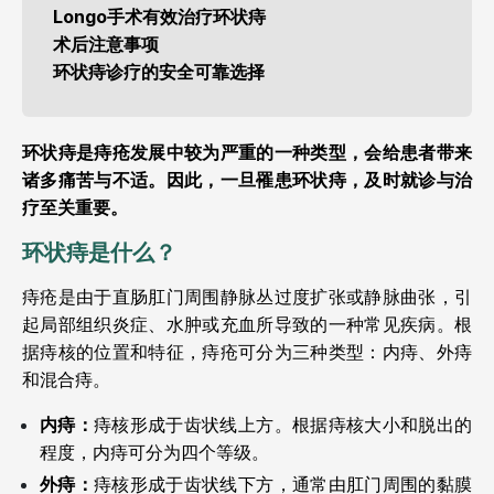
Longo手术有效治疗环状痔
术后注意事项
环状痔诊疗的安全可靠选择
环状痔是痔疮发展中较为严重的一种类型，会给患者带来
诸多痛苦与不适。因此，一旦罹患环状痔，及时就诊与治
疗至关重要。
环状痔是什么？
痔疮是由于直肠肛门周围静脉丛过度扩张或静脉曲张，引
起局部组织炎症、水肿或充血所导致的一种常见疾病。根
据痔核的位置和特征，痔疮可分为三种类型：内痔、外痔
和混合痔。
内痔：
痔核形成于齿状线上方。根据痔核大小和脱出的
程度，内痔可分为四个等级。
外痔：
痔核形成于齿状线下方，通常由肛门周围的黏膜