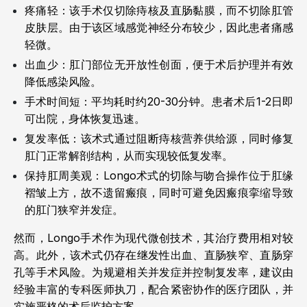
疼痛轻：该手术仅切除痔核及直肠黏膜，而不切除肛管
皮肤层。由于该区域感觉神经分布较少，因此患者痛感
轻微。
出血少：肛门部位无开放性创面，便于术后护理并有效
降低感染风险。
手术时间短：平均耗时约20-30分钟。患者术后1-2日即
可出院，身体恢复迅速。
复发率低：该术式通过阻断痔核营养供给源，同时修复
肛门正常解剖结构，从而实现较低复发率。
保持肛周美观：Longo术式的切除与吻合操作位于肛缘
褶皱上方，故不遗留瘢痕，同时可避免因瘢痕挛缩导致
的肛门狭窄并发症。
然而，Longo手术作为现代微创技术，其治疗费用相对较
高。此外，该术式仍存在继发性出血、直肠狭窄、直肠穿
孔等手术风险。为规避相关并发症并控制复发率，建议由
经验丰富的专科医师执刀，配合紧密协作的医疗团队，并
实施严格的术后监护方案。