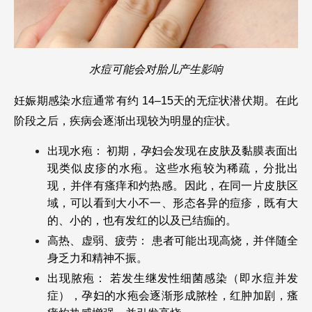
水痘可能会对胎儿产生影响
妊娠期感染水痘通常有约 14–15天的无症状潜伏期。在此
阶段之后，疾病会逐渐出现较为明显的症状。
出现水疱： 初期，孕妇会发现在皮肤及黏膜表面出
现类似皮疹的水疱。这些水疱较为稀疏，分批出
现，并伴有瘙痒和灼热感。因此，在同一片皮肤区
域，可以看到大小不一、形态各异的痘疹，既有大
的、小的，也有发红的以及已结痂的。
高热、虚弱、疲劳： 患者可能出现高烧，并伴随全
身乏力和精神不振。
出现脓疱： 若发生继发性细菌感染（即水痘并发
症），孕妇的水疱会逐渐形成脓栓，红肿加剧，瘙