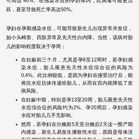
可高达 40%。在感染水痘的孕妇体内，此病毒可能更活
跃，甚至导致死亡率高达50%。
孕妇在孕期感染水痘，可能导致新生儿出现异常并发症，
如小头畸形、四肢异常及先天性白内障。当然，该病对胎
儿的影响程度取决于孕周：
在妊娠前三个月，尤其是孕8至12周时，若孕妇感
染水痘，胎儿罹患先天性水痘综合征的风险为
0.4%。此比例较低，是因为孕妇在接受治疗后，能
将抗水痘抗体传递给胎儿，从而在宫内就降低了发
病风险。
在妊娠中期，特别是孕13至20周，胎儿罹患先天性
水痘综合征的风险约为2%。孕20周后，孕妇感染
水痘对胎儿几乎无影响。
然而，若孕妇在分娩前5天至分娩后2天这一围产期
内感染，新生儿易发生播散性水痘，原因是母体没