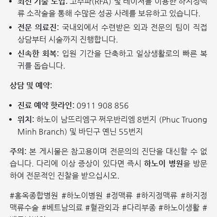
최신 기술 도입:
고주파(RFA) 및 레이저를 이용한 하지정맥
류 소작술을 통해 수많은 성공 사례를 보유하고 있습니다.
전문 의료진:
국내외에서 수련받은 외과 전문의 팀이 직접
상담부터 시술까지 진행합니다.
신속한 회복:
입원 기간을 단축하고 일상생활로의 빠른 복
귀를 돕습니다.
상담 및 예약:
진료 예약 핫라인:
0911 908 856
위치:
하노이 남뜨리엠구 쩌우반리엠 8번지 (Phuc Truong
Minh Branch) 및 바딘구 옌닌 55번지
주의:
본 게시물은 참고용이며 전문의의 진단을 대신할 수 없
습니다. 다리에 이상 증상이 있다면 즉시
하노이 병원
을 방문
하여 전문적인 진찰을 받으십시오.
#홍옥종합병원 #하노이병원 #정맥류 #하지정맥류 #하지정
맥류수술 #베트남의료 #혈관외과 #다리부종 #하노이생활 #