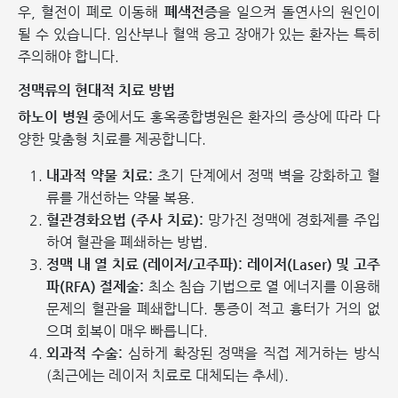
우, 혈전이 폐로 이동해
폐색전증
을 일으켜 돌연사의 원인이
될 수 있습니다. 임산부나 혈액 응고 장애가 있는 환자는 특히
주의해야 합니다.
정맥류의 현대적 치료 방법
하노이 병원
중에서도 홍옥종합병원은 환자의 증상에 따라 다
양한 맞춤형 치료를 제공합니다.
내과적 약물 치료:
초기 단계에서 정맥 벽을 강화하고 혈
류를 개선하는 약물 복용.
혈관경화요법 (주사 치료):
망가진 정맥에 경화제를 주입
하여 혈관을 폐쇄하는 방법.
정맥 내 열 치료 (레이저/고주파):
레이저(Laser) 및 고주
파(RFA) 절제술:
최소 침습 기법으로 열 에너지를 이용해
문제의 혈관을 폐쇄합니다. 통증이 적고 흉터가 거의 없
으며 회복이 매우 빠릅니다.
외과적 수술:
심하게 확장된 정맥을 직접 제거하는 방식
(최근에는 레이저 치료로 대체되는 추세).