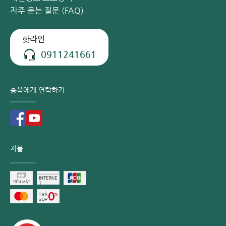
자주 묻는 질문 (FAQ)
핫라인
0911241661
홍옥에게 연락하기
지불