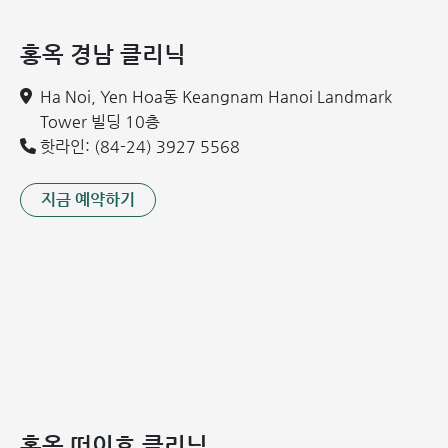
홍옥 경남 클리닉
Ha Noi, Yen Hoa동 Keangnam Hanoi Landmark
Tower 빌딩 10층
핫라인: (84-24) 3927 5568
지금 예약하기
정확한 진단 후 맞춤형 약물 처방이 이루어집니다.
2. 수술적 치료
판막 성형술(풍선 확장술): 판막이 단순히 좁아진 경우, 대
퇴정맥을 통해 풍선이 달린 카테터를 삽입하여 좁아진 판막
을 넓혀줍니다. 전통적인 개흉술보다 안전성이 높습니다.
홍옥 떠이호 클리닉