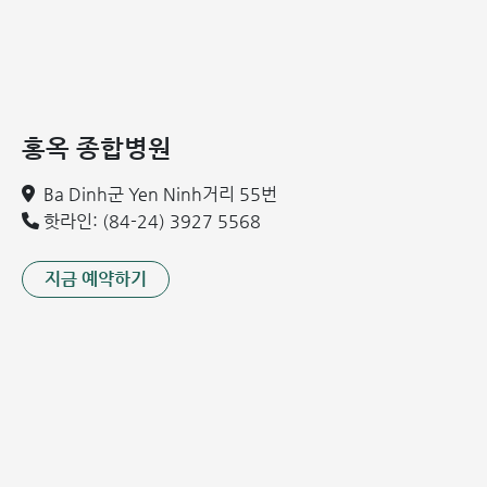
다.
특히 심장 초음파는 판막의 협착, 역류 정도, 두께, 석회화 및
손상 정도를 정확히 평가할 수 있어 현재 가장 효과적인 진단
방법으로 꼽힙니다.
홍옥 종합병원
류마티스 판막 질환 치료 방법
Ba Dinh군 Yen Ninh거리 55번
합병증을 예방하고 일상적인 증상을 완화하기 위해 조기 치료
핫라인: (84-24) 3927 5568
가 필수적입니다.
1. 약물 치료
지금 예약하기
증상의 정도에 따라 의사는 다음과 같은 약물을 처방합니다:
이뇨제: 체내 과도한 수분을 제거하여 기침과 호흡곤란을
완화합니다.
항응고제: 판막에 혈전이 생기는 것을 막아 판막 파열이나
혈관 폐쇄를 예방합니다.
심박수 조절제: 두근거림을 줄이고 심박수의 안정을 돕습니
다.