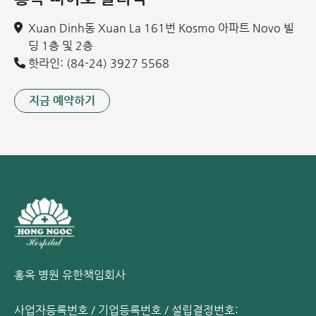
판막 치환술: 판막 손상이 심하거나 석회화가 진행된 경우
Xuan Dinh동 Xuan La 161번 Kosmo 아파트 Novo 빌
인공 판막으로 교체하는 수술을 시행합니다.
딩 1층 및 2층
3. 식습관 및 생활 습관 개선
핫라인: (84-24) 3927 5568
고지방 음식(패스트푸드, 기름진 고기 등) 섭취 제한.
녹색 채소, 통곡물, 신선한 과일, 백색 육류 섭취 권장.
지금 예약하기
적당한 강도의 규칙적인 운동.
저염식 습관화.
관련 정보:
심장마비: 증상, 원인, 응급처치 및 치료
심근염: 원인, 증상, 진단 및 치료
심근경색: 위험한 심혈관 질환과 알아야 할 모든 것
홍옥 종합병원(Hong Ngoc Hospital) 심장내과 - 신뢰할 수
있는 심장 진료
홍옥 병원 유한책임회사
류마티스 판막 질환은 초기에 증상이 경미하여 발견하기 어렵
습니다. 따라서 하노이 홍옥 종합병원과 같은 전문 의료기관에
사업자등록번호 / 기업등록번호 / 설립결정번호: