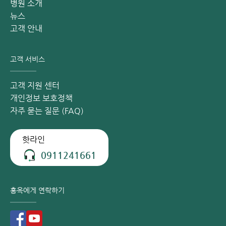
병원 소개
Nghị 병원 등에서 20년 이상 경력을 쌓은 Vũ Thìn 박사,
뉴스
Lê Thị Thanh Hằng 박사, Cao Mạnh Hưng 박사 등 베트
고객 안내
남 최고의 심장 전문가들이 진료합니다.
현대식 장비:
고객 서비스
Voluson E8 초음파 및 컬러 도플러 장비.
Revolution EVO CT 및 MRI Signa Creator 1.5 Tesla
고객 지원 센터
(미국 GE Healthcare).
개인정보 보호정책
24시간 홀터 심전도 및 Abbott(미국) 진단 시스템.
자주 묻는 질문 (FAQ)
혈관 조영술(DSA): 정밀한 진단과 즉각적인 중재 시술
가능.
핫라인
차별화된 서비스: 대기 시간을 최소화한 독립적인 진료 공
0911241661
간, 쾌적한 병원 환경, 검진 시 병원 내 레스토랑 무료 뷔페
제공.
홍옥에게 연락하기
류마티스 판막 질환, 홍옥 종합병원의 전문가와 상담하여 소중
한 심장 건강을 지키세요.