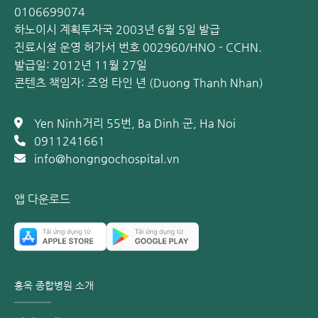
서 정기적인 검진을 받는 것이 중요합니다.
0106699074
하노이시 계획투자국 2003년 6월 5일 발급
홍옥 종합병원의 특장점:
진료시설 운영 허가서 번호 002960/HNO - CCHN.
발급일: 2012년 11월 27일
콘텐츠 책임자: 즈엉 타인 년 (Duong Thanh Nhan)
Yen Ninh거리 55번, Ba Dinh 군, Ha Noi
0911241661
info@hongngochospital.vn
앱 다운로드
홍옥 종합병원에서의 심장 도플러 초음파 검사] 최첨단 장비
를 활용한 정밀 심장 검사가 진행됩니다.
홍옥 종합병원 소개
최고의 의료진: 국립심장센터(Bạch Mai 병원) 및 Hữu