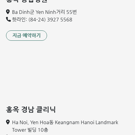
변실금 또는 분비물 누출:
치핵 덩어리의 영향으로 항문 근
Ba Dinh군 Yen Ninh거리 55번
육이 약화되어 환자가 자주 변실금을 경험하거나 분비물이
핫라인: (84-24) 3927 5568
새어 나올 수 있습니다.
이물감:
치핵 덩어리가 커져 중증 단계로 진행되었을 때 나
지금 예약하기
타나며, 항문에 무언가 걸려있는 듯한 느낌을 받습니다.
항문 소양증 및 작열감:
부종, 염증, 그리고 분비물로 인해
피부가 자극되어 뜨거운 듯한 작열감과 가려움증을 유발합
니다.
치핵 탈항:
질병이 심해지면 치핵 덩어리를 손으로 만지거
나 육안으로 확인할 수 있게 됩니다.
일상생활의 어려움 및 중요성:
혈전성 치핵의 통증으로 인
해 걷기, 서기, 앉기, 배변, 배뇨와 같은 일상생활의 모든 동
작이 어려워집니다.
홍옥 경남 클리닉
혈전성 내치핵과 혈전성 외치핵 모두 자연적으로 치유되지 않
Ha Noi, Yen Hoa동 Keangnam Hanoi Landmark
습니다. 환자분들은 시간과 비용을 절약하고 정확한 진단 및
Tower 빌딩 10층
치료를 위해 빠른 시일 내에 전문의의 진료를 받는 것이 좋습