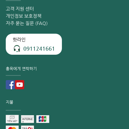
빈혈 및 심각한 감염: 출혈로 인한 빈혈이나 감염이 심해질
고객 지원 센터
수 있습니다.
개인정보 보호정책
자주 묻는 질문 (FAQ)
따라서 의료진은 환자들에게 자가 약물 치료를 삼가도록 권고
합니다. 잘못된 치료 방식은 치핵을 악화시켜 건강과 생명에
핫라인
위협을 가할 수 있습니다. 환자는 첫 증상이 나타나는 즉시 신
뢰할 수 있는 의료기관을 방문하여 진료를 받는 것이 좋습니
0911241661
다. 정확한 진단과 올바른 치료는 치료 기간을 단축시키고, 통
증을 줄이며, 합병증을 예방하고, 비용을 절감하는 데 도움을
홍옥에게 연락하기
줍니다.
관련 정보:
1기 치핵 위험합니까? 저절로 낫기도 합니까?
2기 치핵 완치 가능합니까? 2기 치핵의 치료 방법
지불
환상 치핵이란? 수술이 필요합니까?
혈전성 치핵의 치료법