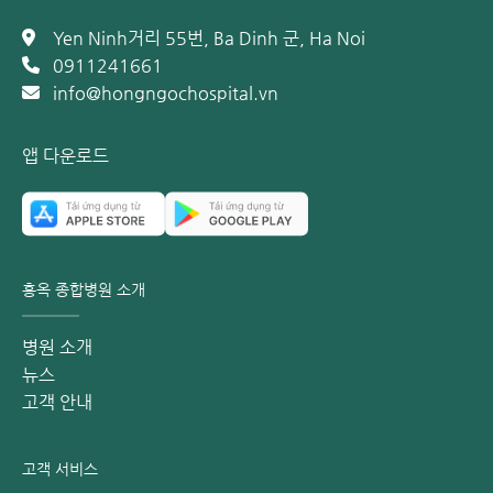
Yen Ninh거리 55번, Ba Dinh 군, Ha Noi
0911241661
info@hongngochospital.vn
앱 다운로드
오래 앉아 있는 습관은 혈전성 치핵 발병의 주요 위험 인자 중 
하나입니다.
혈전성 치핵은 위험합니까?
혈전성 치핵은 악성 질환은 아닙니다. 그러나, 건강과 삶의 질
홍옥 종합병원 소개
에 큰 영향을 미칩니다. 일부 중증 사례에서 적절히 관리되지
않을 경우 다음과 같은 심각한 합병증을 유발할 수 있습니다:
병원 소개
괴사: 치핵 덩어리가 지나치게 커져 혈액 순환을 방해할 때
뉴스
발생합니다. 이로 인해 치핵 조직에 영양분과 산소 공급이
고객 안내
부족해지면서 괴사로 이어집니다.
통증 및 염증: 혈관이 막힌 치핵 부위에 심한 통증과 염증이
고객 서비스
발생합니다.