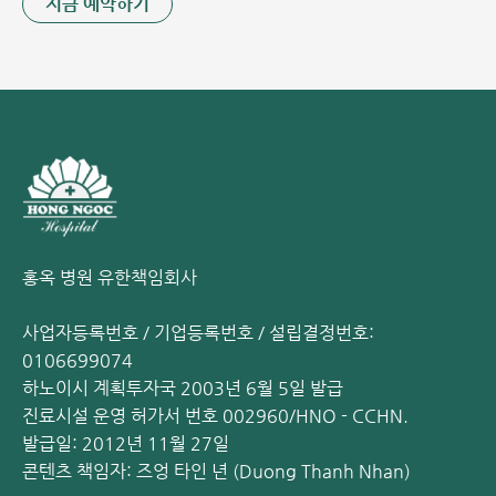
지금 예약하기
고 만성 변비가 흔하게 발생하므로 치핵의 위험이 증가합니
다.
임신:
특히 임신 후기에는 고단백 저섬유질 식단, 불안 및 스
트레스 등이 변비를 유발하기 쉽습니다. 또한, 태아가 직장
과 항문에 압력을 가하고 정맥을 압박하여 치핵 발생 위험이
크게 높아집니다. 분만 시 과도한 힘주기(분만 시의) 역시
항문에 영향을 주어 치핵을 유발할 수 있습니다.
소화기계 질환 또는 비만:
대장 질환, 치열(항문 균열) 등 기
타 소화기계 병변이나 과체중/비만 또한 치핵으로 이어질
홍옥 병원 유한책임회사
수 있는 위험 요인입니다.
배변 참는 습관:
대변을 참는 습관은 항문-직장 내 압력을 증
사업자등록번호 / 기업등록번호 / 설립결정번호:
가시켜 치핵을 유발하는 원인이 됩니다.
0106699074
하노이시 계획투자국 2003년 6월 5일 발급
진료시설 운영 허가서 번호 002960/HNO - CCHN.
발급일: 2012년 11월 27일
콘텐츠 책임자: 즈엉 타인 년 (Duong Thanh Nhan)