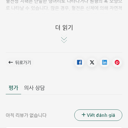
혈전성 치핵은 단일한 덩어리로 나타나거나 원형의 혹 모양으
로 나타날 수 있습니다. 많은 경우, 혈전은 신체에 의해 자연적
으로 흡수되며, 이 경우 증상은 사라지게 됩니다. 혈전성 치핵
은 발생 위치에 따라 외부에 나타날 수도 있고 내부에 나타날
더 읽기
수도 있습니다. 이 질환은 크게 3가지 유형으로 분류됩니다:
혈전성 내치핵: 혈전이 생긴 내치핵
혈전성 외치핵: 혈전이 생긴 외치핵
혼합 치핵성 혈전증: 혈전이 생긴 혼합 치핵
뒤로가기
평가
의사 상담
Viết đánh giá
아직 리뷰가 없습니다