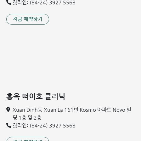
핫라인: (84-24) 3927 5568
니다.
혈전성 치핵의 원인
지금 예약하기
현재까지 혈전성 치핵이 발생하는 명확한 기전, 즉 일부 환자
에게서 왜 혈전이 형성되는지에 대해서는 완전히 밝혀지지 않
았습니다. 그러나 전문가들은 다음과 같은 몇 가지 흔한 위험
요인을 지목하고 있습니다.
만성적인 변비 또는 설사:
잦은 변비나 설사 시 대변을 볼 때
항문에 과도한 힘을 주게 되어(긴장) 항문 쿠션 조직에 압력
이 증가하고, 이로 인해 치핵이 형성됩니다.
장시간 앉아 있거나 활동량이 적은 경우:
오랜 시간 앉아 있
홍옥 떠이호 클리닉
거나 운동 부족은 항문과 직장에 가해지는 압력을 높여 치핵
발생을 유발하기 쉽습니다.
Xuan Dinh동 Xuan La 161번 Kosmo 아파트 Novo 빌
불규칙한 식습관:
섬유질(식이섬유) 섭취 부족 및 하루 2리
딩 1층 및 2층
터 미만의 수분 섭취는 변비를 유발하고 장 운동성을 저하시
핫라인: (84-24) 3927 5568
켜 배변 활동을 어렵게 만들며 치핵 발생 위험을 높입니다.
고령(나이가 많은 경우):
노년층에서는 소화 기능이 저하되