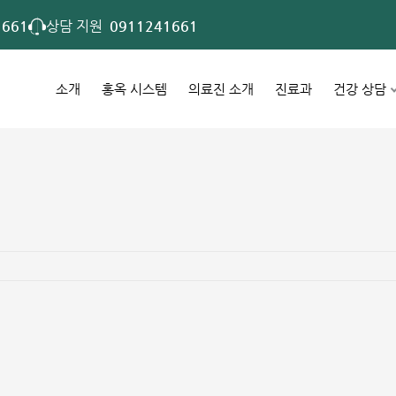
1661
상담 지원
0911241661
소개
홍옥 시스템
의료진 소개
진료과
건강 상담