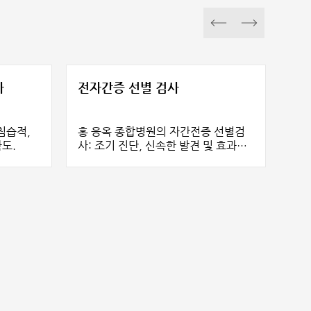
사
전자간증 선별 검사
비침습적,
홍 응옥 종합병원의 자간전증 선별검
확도.
사: 조기 진단, 신속한 발견 및 효과적
인 예방
자