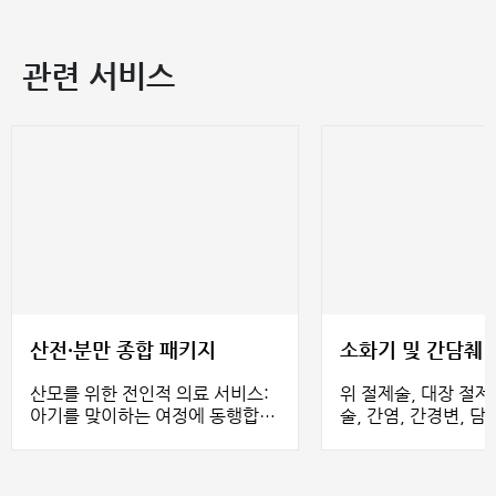
관련 서비스
산전·분만 종합 패키지
소화기 및 간담췌 
산모를 위한 전인적 의료 서비스:
위 절제술, 대장 절제
아기를 맞이하는 여정에 동행합니
술, 간염, 간경변, 담
다
결석, 췌장 낭종 등 
췌 질환에 대한 안전
치료를 제공합니다.