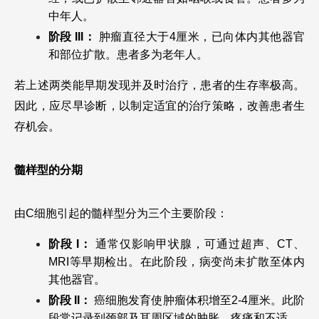
中年人。
阶段 III：
 肿瘤直径大于4厘米，已向体内其他器官
和部位扩散。患者多为老年人。
若上述两类能早期发现并及时治疗，患者的生存率极高。
因此，应尽早诊断，以制定适宜的治疗策略，改善患者生
存机会。
髓样型的分期
由C细胞引起的髓样型分为三个主要阶段：
阶段 I： 
通常仅影响甲状腺，可通过超声、CT、
MRI等早期检出。在此阶段，病变尚未扩散至体内
其他器官。
阶段 II： 
癌细胞发育使肿瘤体积增至2-4厘米。此阶
段常记录到颈部及耳周区域的肿胀、疼痛和不适。