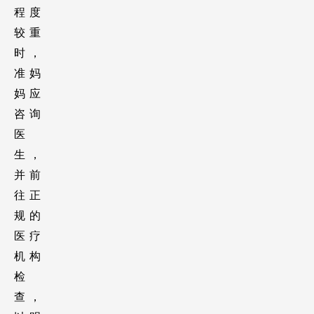
程度
较重
时，
准妈
妈应
咨询
医
生，
并前
往正
规的
医疗
机构
检
查，