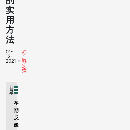
的
实
用
方
法
01-
妇
12-
产
2021
科
疾
病
目
录
孕
期
反
酸