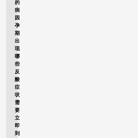
的
病
因
孕
期
出
现
哪
些
反
酸
症
状
需
要
立
即
到