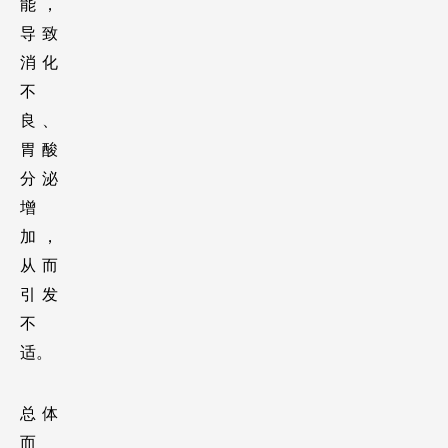
能，
导致
消化
不
良、
胃酸
分泌
增
加，
从而
引发
不
适。
总体
而