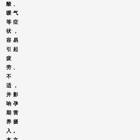
酸、
嗳气
等症
状，
容易
引起
疲
劳、
不
适，
并影
响孕
期营
养摄
入。
本文