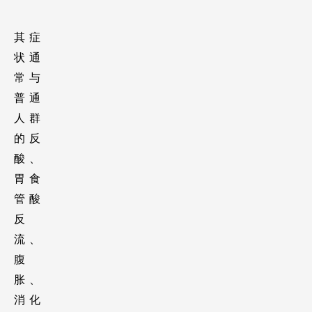
其症
状通
常与
普通
人群
的反
酸、
胃食
管酸
反
流、
腹
胀、
消化