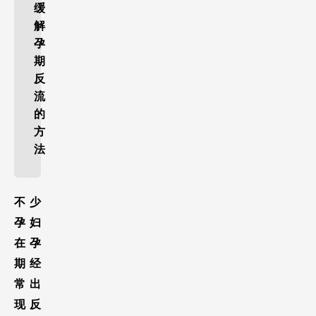
缓
解
孕
期
反
流
的
方
法
不少
孕妇
在孕
期经
常出
现反