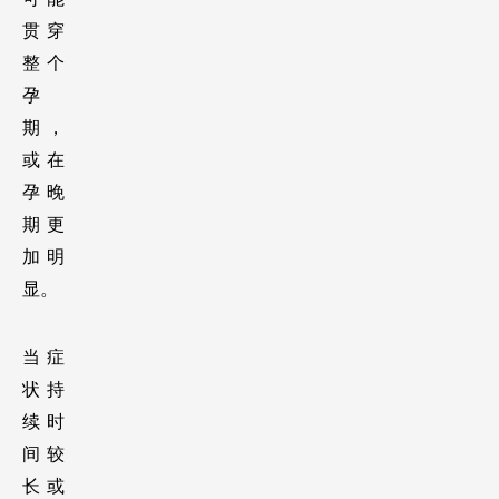
贯穿
整个
孕
期，
或在
孕晚
期更
加明
显。
当症
状持
续时
间较
长或