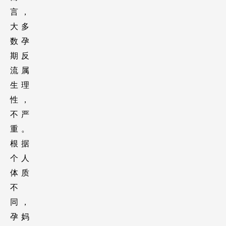
言，
大多
数孕
期反
流属
生理
性，
不严
重。
根据
个人
体质
不
同，
孕妈