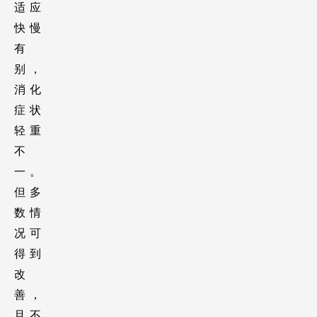
适应
快慢
有
别，
消化
症状
轻重
不
一。
但多
数情
况可
得到
改
善，
且不