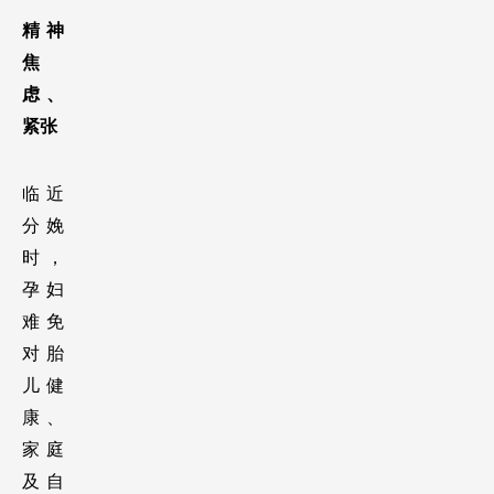
精神
焦
虑、
紧张
临近
分娩
时，
孕妇
难免
对胎
儿健
康、
家庭
及自