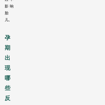
影响
胎
儿。
孕
期
出
现
哪
些
反