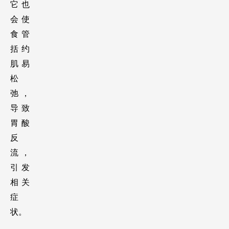
它也
会使
食管
括约
肌易
松
弛，
导致
胃酸
反
流，
引发
相关
症
状。