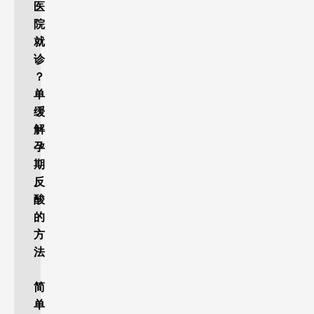
医
院
就
诊
？
单
缓
解
孕
期
反
酸
的
方
法
简
单