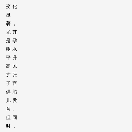
变化
显
著，
尤其
是孕
酮水
平升
高以
扩张
子宫
供胎
儿发
育。
但同
时，