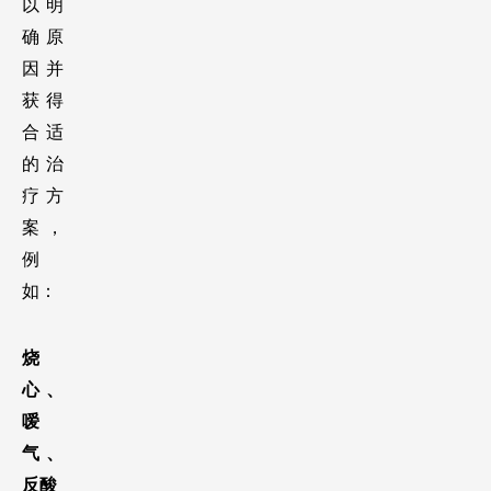
以明
确原
因并
获得
合适
的治
疗方
案，
例
如：
烧
心、
嗳
气、
反酸 