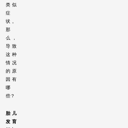
类似
症
状。
那
么，
导致
这种
情况
的原
因有
哪
些？ 
胎儿
发育