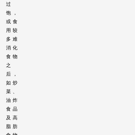
过
饱，
或食
用较
多难
消化
食物
之
后，
如炒
菜、
油炸
食品
及高
脂肪