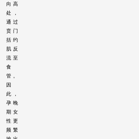
向高
处，
通过
贲门
括约
肌反
流至
食
管。
因
此，
孕晚
期女
性更
频繁
地出