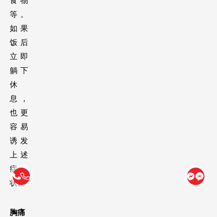
食物
等。
如果
饭后
立即
躺下
休
息，
也更
容易
诱发
上述
症
状。 
胸痛 