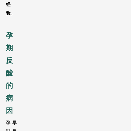
经
验。 
孕
期
反
酸
的
病
因
孕早