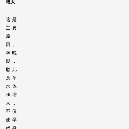
增大
这是
主要
原
因。
孕晚
期，
胎儿
及羊
水体
积增
大，
不仅
使孕
妈身