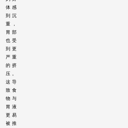
体感
到沉
重，
胃部
也受
到更
严重
的挤
压。
这导
致食
物与
胃液
更易
被推