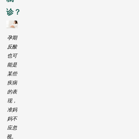
诊？
孕期
反酸
也可
能是
某些
疾病
的表
现，
准妈
妈不
应忽
视。 