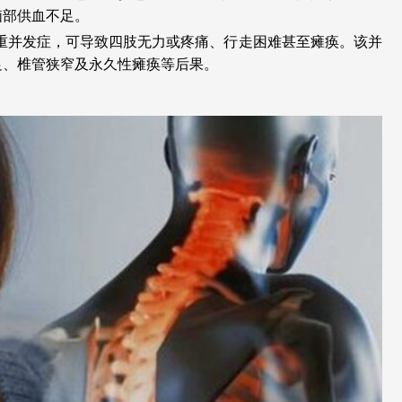
脑部供血不足。
重并发症，可导致四肢无力或疼痛、行走困难甚至瘫痪。该并
足、椎管狭窄及永久性瘫痪等后果。