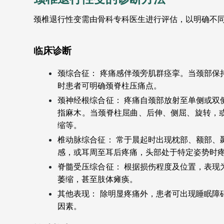
颈椎退行性变需由骨科专科医生进行评估，以明确不
临床诊断
颈综合征： 疼痛感伴颈旁肌群痉挛。当颈部保
时患者可明确颈脊柱压痛点。
颈神经根综合征： 疼痛自颈部放射至单侧或双
指麻木。当颈脊柱屈曲、后伸、侧屈、旋转，
缩等。
椎动脉综合征： 常于晨起时出现枕部、额部、
感，或耳周至耳后疼痛，头部处于特定姿势时
脊髓受压综合征： 根据损伤程度及位置，表现
萎缩，甚至肢体瘫痪。
其他表现： 除明显疼痛外，患者可出现睡眠障
因素。