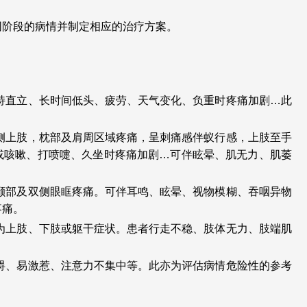
同阶段的病情并制定相应的治疗方案。
持直立、长时间低头、疲劳、天气变化、负重时疼痛加剧…此
侧上肢，枕部及肩周区域疼痛，呈刺痛感伴蚁行感，上肢至手
或咳嗽、打喷嚏、久坐时疼痛加剧…可伴眩晕、肌无力、肌萎
颞部及双侧眼眶疼痛。可伴耳鸣、眩晕、视物模糊、吞咽异物
疼痛。
为上肢、下肢或躯干症状。患者行走不稳、肢体无力、肢端肌
碍、易激惹、注意力不集中等。此亦为评估病情危险性的参考