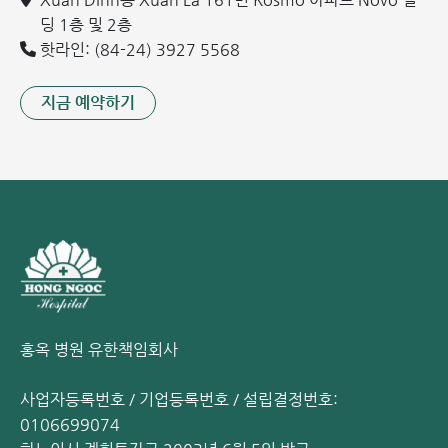
또한, 의사는 혈관 도플러 초음파를 지시할 수 있습니다. 이는
딩 1층 및 2층
가장 정확한 진단 기술입니다. 초음파는 대복재정맥, 소복재
핫라인: (84-24) 3927 5568
정맥, 그리고 심부정맥의 판막 손상을 발견하는 데 도움을 줍
니다. 이를 통해 의사는 가장 적절하고 효과적인 치료 방법을
지금 예약하기
결정할 수 있습니다.
하지 정맥류 치료 방법
하지 정맥류에는 다양한 치료법이 있습니다. 치료 방법은 질병
의 정도와 환자의 상태에 따라 결정됩니다. 일반적으로 사용되
는 치료법은 다음과 같습니다:
1. 내과적 치료 (약물 치료)
경미한 경우에는 의사가 약물을 처방합니다. 약물은 역류를 막
고 정맥 순환을 개선하는 데 도움이 됩니다. 일부 약물은 혈관
벽을 강화할 수 있습니다. 그러나 약물은 질병의 초기 단계에
홍옥 병원 유한책임회사
서만 효과적입니다.
2. 수술적 치료 (정맥류 제거술)
사업자등록번호 / 기업등록번호 / 설립결정번호:
의사가 특수 기구를 사용하여 확장된 표재 정맥을 제거합니다.
0106699074
수술은 효과가 높고 재발률이 매우 낮지만 현재는 사용이 줄어