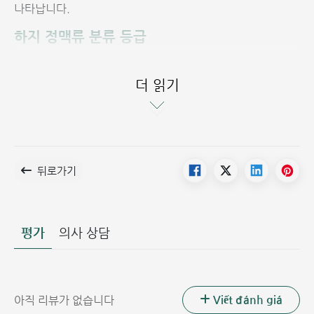
나타납니다.
하지 정맥류 분류 등급
인체의 하지 정맥은 다음으로 구성됩니다:
표재 정맥: 소복재 정맥, 대복재 정맥
더 읽기
심부 정맥 대퇴 정맥, 전경골 정맥, 슬와 정맥, 후경골 정맥
관통 정맥: 표재 정맥과 심부 정맥을 연결하는 부분입니다.
정맥류는 어떤 정맥 위치에서든 발생할 수 있습니다. 하지 정
맥류는 다음과 같은 단계로 분류됩니다:
뒤로가기
C0: 무증상 단계: 환자가 질병의 증상을 보이지 않으며, 육
안으로 보이거나 촉진되지 않습니다.
C1: 직경 3mm 미만의 거미 모양 정맥 (망상 정맥) 또는 모
평가
의사 상담
세혈관 확장증이 나타납니다.
C2: 직경 3mm 이상의 정맥류: 정맥류가 시각적으로 보이
고 만져집니다.
Viết đánh giá
아직 리뷰가 없습니다
C3: 부종: 피부 변화 없이 하지에 부종 현상이 나타납니다.