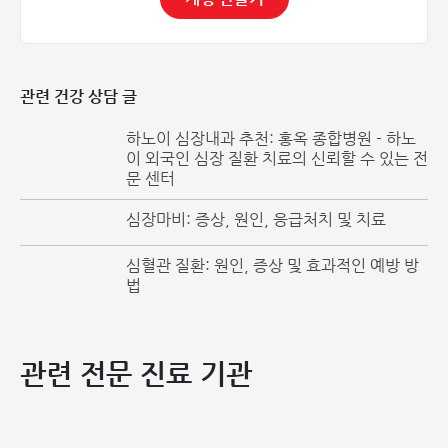
하지 정맥류의 원인
하지 정맥류는 다양한 원인으로 발생합니다. 주요 원인은 정맥
벽의 염증입니다. 정맥혈이 다리 아래로 역류하여 심장으로의
관련 건강 상담 글
혈액 귀환을 방해하게 됩니다. 이로 인해 혈액 순환 정체(울
혈)가 발생하며, 정맥이 점차 확장되고 결국 정맥 기능 부전
하노이 심장내과 추천: 홍옥 종합병원 - 하노
(정맥류)을 유발합니다. 하지 정맥류의 원인은 다음과 같이 분
이 외국인 심장 질환 치료의 신뢰할 수 있는 전
문 센터
류됩니다:
1. 일차성 원인
심장마비: 증상, 원인, 응급처치 및 치료
특발성 정맥류: 대개 유전적 이상이나 표재 정맥계의 혈류역학
적(hemodynamic) 이상으로 발생합니다. 일차성 심부 정맥
심혈관 질환: 원인, 증상 및 효과적인 예방 방
류: 판막 자유연이 지나치게 길어지는 등의 해부학적 이상으로
법
인해 판막 탈출, 판막륜 확장이 발생합니다.
2. 이차성 원인
하지 정맥류는 다음과 같은 원인으로 인해 발생할 수 있습니
관련 전문 진료 기관
다:
종양에 의한 압박, 칵켓 증후군
혈전후 증후군