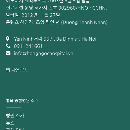
하노이시 계획투자국 2003년 6월 5일 발급
들고 있습니다. 그 이유는 전신 마취 또는 국소 마취가 필요하
진료시설 운영 허가서 번호 002960/HNO - CCHN.
며, 입원 기간이 길고 회복이 느리기 때문입니다. 또한, 대퇴부
발급일: 2012년 11월 27일
혈종, 정맥 혈전증, 하지 감각 이상과 같은 합병증의 위험이 있
콘텐츠 책임자: 즈엉 타인 년 (Duong Thanh Nhan)
습니다.
3. -90°C 액체 질소 냉각법 (Liquid Nitrogen Cryotherapy)
Yen Ninh거리 55번, Ba Dinh 군, Ha Noi
본 방법은 혈관 내 도관을 사용하여 정맥을 폐색시키는 방식입
0911241661
니다. 단점은 재발률이 최대 30%에 달할 수 있다는 점입니
info@hongngochospital.vn
다.
4. 경화 요법 (Sclerotherapy)
앱 다운로드
본 방법의 원리는 하지의 표재 정맥계에 경화제를 주입하는 것
입니다. 경화제는 정맥 내막 및 인접한 중막에 손상을 일으킵
니다. 그 결과, 혈전이 형성되어 기능 부전 정맥을 폐색시킵니
다. 이로 인해 확장되고 기능이 저하된 정맥에 더 이상 혈액이
울혈되지 않게 됩니다.
홍옥 종합병원 소개
5. VenaSeal 생체 접착제 주입술
생체 접착제 주입술은 새로운 정맥류 치료법입니다. 이 시술은
병원 소개
열을 사용하지 않는 (비열) 방식입니다. 시술이 부드럽고 최소
뉴스
침습적입니다.