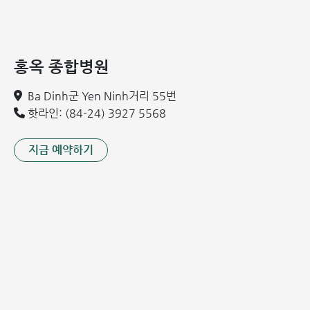
미가 기어가는 듯한 느낌을 받습니다.
저녁에 야간 근육 경련이 자주 발생합니다.
특히 발목, 발 부위에 거미줄 모양의 미세한 혈관이 두드러
지게 나타납니다.
홍옥 종합병원
다리 부종 특히 발목과 발 부위에 부종이 발생합니다.
Ba Dinh군 Yen Ninh거리 55번
종아리 부위의 피부 색깔이 변합니다.
핫라인: (84-24) 3927 5568
합병증 단계
이 단계에서는 증상이 더욱 심각해집니다. 다음과 같은 증상이
지금 예약하기
포함됩니다:
확장된 정맥의 파열로 인한 출혈
표재성 혈전정맥염
궤양 부위의 감염
심한 정도의 다리 통증
정맥류 결절이 부풀어 오르고 명확하게 돌출됩니다.