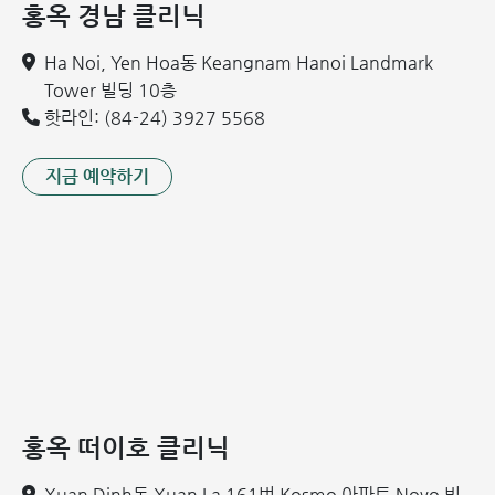
홍옥 경남 클리닉
Ha Noi, Yen Hoa동 Keangnam Hanoi Landmark
Tower 빌딩 10층
핫라인: (84-24) 3927 5568
지금 예약하기
하지 정맥류
하지 정맥류 진단은 어떻게 합니까?
하지 정맥류는 임상 증상을 바탕으로 진단할 수 있습니다. 의
사는 환자의 위험 인자를 관찰하고 파악합니다. 증상은 육안으
로 확인되거나 촉진될 수 있습니다. 환자가 누운 자세에서 선
홍옥 떠이호 클리닉
자세로 자세를 바꿀 때 정맥이 종종 확장되고 빠르게 팽창합니
다.
Xuan Dinh동 Xuan La 161번 Kosmo 아파트 Novo 빌