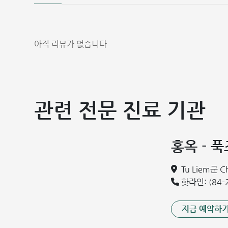
아직 리뷰가 없습니다
관련 전문 진료 기관
임상적으로 난소 낭종은 두 가지 유형으로 분류됩니다:
기능성 낭종: 난소의 생리적 난포가 배란되지 않고 형성
은 액체이며, 일부는 두부 찌꺼기와 같은 물질을 포함합
홍옥 - 
기질성 낭종: 주요하게 상피성 낭종과 기형종으로 나뉩니
다. 기질성 낭종은 크게 자라 복강 전체를 차지할 수 있
Tu Liem군 
핫라인: (84-2
세포의 특성에 따라 난소 낭종은 다음과 같이 분류됩니다:
양성 낭종: 증식이 적습니다. 보통 맑은 액체를 포함하
지금 예약하
악성 낭종: 빠르게 증식합니다. 낭액에 검은 혈액이 섞