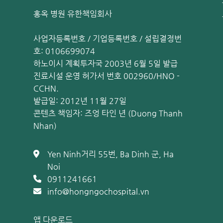
이 외에도, 높은 물질적 생활 수준, 늦은 출산 및 적은 
에게 종양을 유발하는 주요 원인입니다. 또한, 유방 종양 
홍옥 병원 유한책임회사
관련 정보:
사업자등록번호 / 기업등록번호 / 설립결정번
질염: 6가지 증상, 5가지 원인, 4가지 치료법
호: 0106699074
[경고] 임산부의 전자간증 - 위험한 합병증
하노이시 계획투자국 2003년 6월 5일 발급
진료시설 운영 허가서 번호 002960/HNO -
난소 낭종의 전형적인 증상
CCHN.
발급일: 2012년 11월 27일
콘텐츠 책임자: 즈엉 타인 년 (Duong Thanh
Nhan)
Yen Ninh거리 55번, Ba Dinh 군, Ha
Noi
0911241661
info@hongngochospital.vn
앱 다운로드