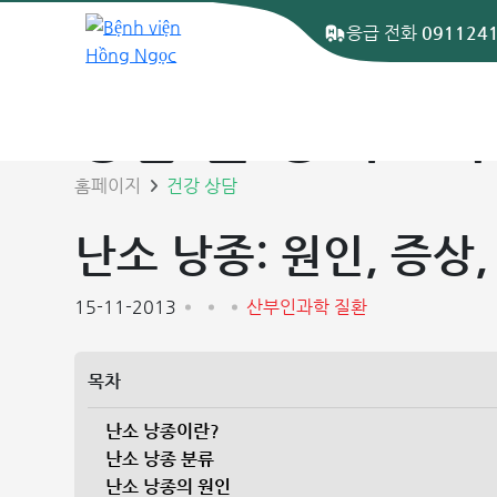
응급 전화
091124
상담 글 상세보기
홈페이지
건강 상담
난소 낭종: 원인, 증상,
15-11-2013
산부인과학 질환
목차
난소 낭종이란?
난소 낭종 분류
난소 낭종의 원인