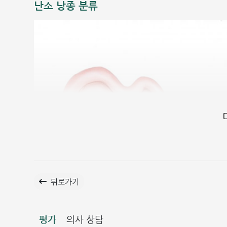
난소 낭종 분류
뒤로가기
평가
의사 상담