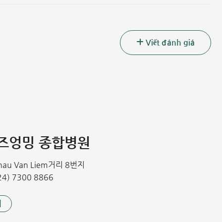
Viết đánh giá
난소 낭종
 기능성 낭종과 기질성 낭종입니다.
된 것입니다. 크기는 보통 3cm∼8cm 정도이며, 주요 구성 성분
니다.
푹즈엉밍 종합병원
다. 기형종은 뼈, 머리카락, 연골, 치아 등을 포함할 수 있습니
으며, 환자에게 통증과 불편함을 유발할 수 있습니다.
Chau Van Liem거리 8번지
4) 7300 8866
며 악성 세포가 없습니다.
기
여 있을 수 있습니다. 극심한 통증을 유발합니다. 악성 세포가 인접