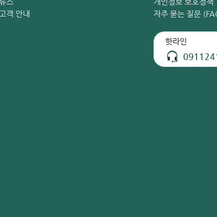
자녀 수는 스테로이드 생성 과정을 교란시킬 수 있습니다. 이는 성인
뉴스
개인정보 보호정책
병력이 있는 사람은 난소 낭종 발생 위험이 4배 더 높습니다.
고객 안내
자주 묻는 질문 (FA
핫라인
091124