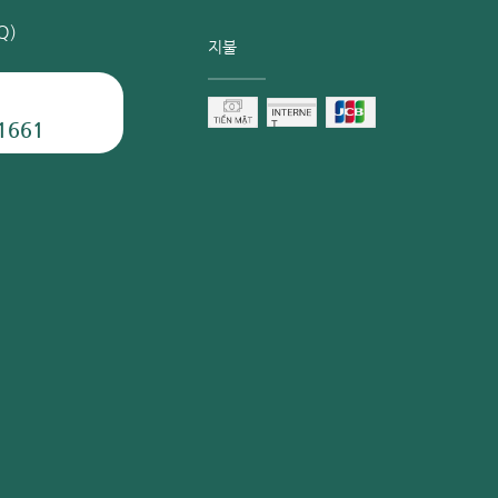
Q)
지불
1661