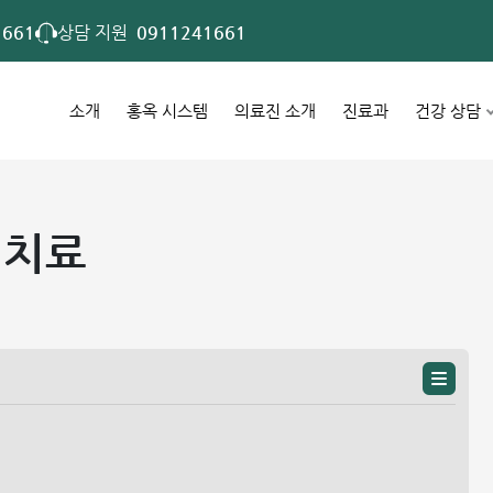
1661
상담 지원
0911241661
소개
홍옥 시스템
의료진 소개
진료과
건강 상담
 치료