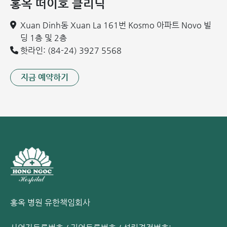
홍옥 떠이호 클리닉
위식도 역류를 줄일 수 있습니다.
Xuan Dinh동 Xuan La 161번 Kosmo 아파트 Novo 빌
위식도 역류병을 앓는 임산부는 무엇을 먹어야
딩 1층 및 2층
할까요?
핫라인: (84-24) 3927 5568
그렇다면 위식도 역류병을 앓는 임산부는 무엇을 먹어야 할까
요? 다음은 임산부가 참고할 수 있는 정보입니다.
지금 예약하기
전분(탄수화물)이 풍부한 식품군
임산부는 영양 보충이 필요한 대상입니다. 전분을 보충하여 산
모와 태아에게 영양분과 저항력을 강화해야 합니다. 이를 통해
위식도 역류로 인한 피로를 줄일 수 있습니다.
또한, 전분 함유 식품은 위 속의 산을 흡수하는 능력이 있습니
다. 이를 통해 임산부 위식도 역류병 증상을 빠르게 완화하는
데 도움이 됩니다. 임산부가 보충해야 할 전분 함유 식품으로
는 쌀밥, 오트밀, 빵, 현미, 감자 등이 있습니다.
홍옥 병원 유한책임회사