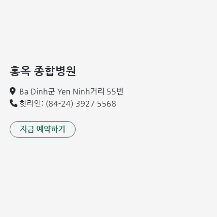
생
가슴 통증 및 명치 부위 작열감 으로 인해 호흡 곤란 및 건강
악화 초래
위액이 역류하여 후두염이나 인후 부위 가려움증을 유발하
여 쉰 목소리, 잦은 기침 발생
홍옥 종합병원
식도 점막이 붓고 붉어지며 음식물 삼키기 어려움
Ba Dinh군 Yen Ninh거리 55번
핫라인: (84-24) 3927 5568
지금 예약하기