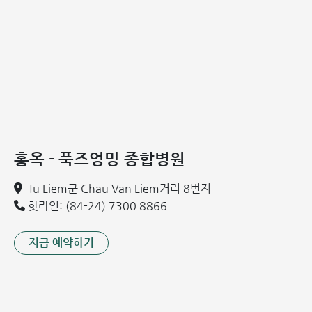
태아의 성장
앞서 언급된 원인들 외에도, 태아의 성장 과정은 위장에 압력
을 가하여 역류를 유발하기도 합니다.
숙련된 산부인과 의사들과 함께 임신 및 출산 패키지를 등록하
려면 핫라인 0919 645 271 로 연락하거나 아래 양식을 작성
하십시오.
임산부 위식도 역류병의 증상
홍옥 - 푹즈엉밍 종합병원
임산부 위식도 역류병
은 다음과 같은 여러 불편한 증상을 흔히
Tu Liem군 Chau Van Liem거리 8번지
동반합니다.
핫라인: (84-24) 7300 8866
신물 역류 및 속 쓰림: 역류가 발생하면 위 내의 산 농도가
변화하여 소화 과정에 영향을 미칩니다. 이로 인해 복부 팽
지금 예약하기
만이나 가스가 차기 쉬워지고 신물 역류와 속 쓰림을 유발합
니다. 또한, 많은 임산부가 트림 후 목구멍에 작열감을 느끼
거나 자주 메스꺼움을 느낀다고 말합니다.
위산과 함께 음식물이 역류하여 잦은 메스꺼움, 구토가 발