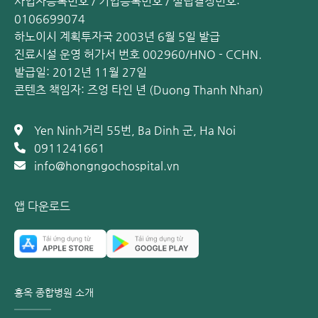
사업자등록번호 / 기업등록번호 / 설립결정번호:
0106699074
하노이시 계획투자국 2003년 6월 5일 발급
진료시설 운영 허가서 번호 002960/HNO - CCHN.
발급일: 2012년 11월 27일
콘텐츠 책임자: 즈엉 타인 년 (Duong Thanh Nhan)
Yen Ninh거리 55번, Ba Dinh 군, Ha Noi
0911241661
info@hongngochospital.vn
앱 다운로드
오트밀은 임산부에게 좋은 식품입니다
다양한 채소
채소는 비타민과 섬유질 함량이 높아 저항력을 강화하고 소화
시스템을 돕습니다. 임산부에게 좋은 녹색 채소로는 시금치,
홍옥 종합병원 소개
콜리플라워, 양배추, 청경채 등이 있습니다.