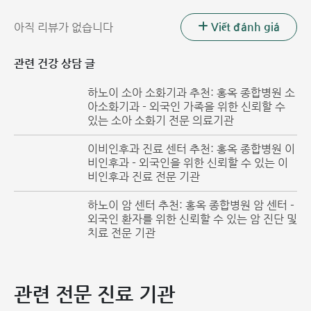
임산부 위식도 역류병은 산모와 태아의 건강에 영향을 미칩니
다
Viết đánh giá
아직 리뷰가 없습니다
임산부 위식도 역류병은 더 이상 낯선 현상이 아닙니다. 전문
관련 건강 상담 글
가들의 연구에 따르면, 임산부에게 이러한 상태를 유발하는 원
인은 다음과 같습니다.
하노이 소아 소화기과 추천: 홍옥 종합병원 소
아소화기과 - 외국인 가족을 위한 신뢰할 수
임산부 체내의 프로게스테론 호르몬 농도 변화
있는 소아 소화기 전문 의료기관
임신 중에는 임산부 체내의 호르몬이 변화합니다. 프로게스테
이비인후과 진료 센터 추천: 홍옥 종합병원 이
론 호르몬 농도가 허용 범위를 초과하면 위산 역류를 막지 못
비인후과 - 외국인을 위한 신뢰할 수 있는 이
비인후과 진료 전문 기관
하여 역류 현상이 발생합니다.
하노이 암 센터 추천: 홍옥 종합병원 암 센터 -
임산부 체내의 릴랙신 호르몬 농도의 급격한 증가
외국인 환자를 위한 신뢰할 수 있는 암 진단 및
치료 전문 기관
릴랙신 호르몬 농도의 급격한 증가는 임산부 위식도 역류병의
또 다른 원인이 될 수 있습니다. 이 호르몬 수치가 증가하면 위
의 소화 과정을 방해하여 복부 팽만, 소화 불량, 트림 등의 현
상을 유발합니다.
관련 전문 진료 기관