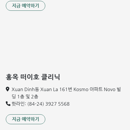
은 다음과 같은 방법을 통해 조기에 예방하는 습관이 필요합니
지금 예약하기
다.
장시간 앉아 있는 습관 지양: 평균 50분 정도 앉아 있었다면
5~10분 정도는 일어나서 움직여야 합니다. 이는 혈액순환
을 돕고 항문 부위의 압력을 줄여 치핵 형성을 억제합니다.
일정한 시간에 배변하는 습관: 이 습관은 소화 기관의 기능
을 균형 있게 유지하고 변비를 예방하는 데 매우 유익합니
다. 변의가 느껴지면 참지 말고 즉시 화장실에 가야 하며, 과
도하게 힘을 주지 않도록 주의해야 합니다.
홍옥 떠이호 클리닉
항문 주위 청결 유지: 배변 후에는 부드러운 티슈를 사용하
여 닦아내야 합니다. 거친 마찰은 항문 주위에 상처를 내어
Xuan Dinh동 Xuan La 161번 Kosmo 아파트 Novo 빌
박테리아 침투 및 치질 유발의 원인이 될 수 있습니다.
딩 1층 및 2층
규칙적인 운동: 운동량이 적은 사람은 일반인보다 치질 발
핫라인: (84-24) 3927 5568
생 위험이 약 2배 높습니다. 항문에 가해지는 압력을 분산시
키고 혈류를 개선하기 위해 매일 최소 30분 이상 걷기, 배드
지금 예약하기
민턴, 축구, 배구, 수영 등의 운동을 권장합니다.
식습관 개선: 불규칙하고 건강하지 못한 식단은 변비나 설