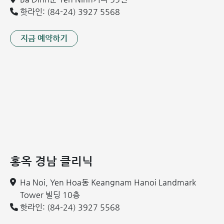
하게 힘을 주면 정맥 내 압력이 높아져 정맥이 확장되고 혈
핫라인: (84-24) 3927 5568
액 정체가 발생하여 치질 위험이 높아집니다.
저섬유질 식습관을 가진 사람: 섬유질 섭취 부족은 치질 발
지금 예약하기
생 빈도를 높입니다.
과체중 및 비만 인구: 체중 증가는 치질 발생률을 높이는 원
인이 됩니다.
골반 내 종양 환자: 대직장 종양, 자궁 종양 및 임신 후반기
(태아 성장) 등의 요인은 심장으로 돌아가는 혈류의 흐름을
방해하여 정맥류(정맥 확장)를 유발합니다.
관련 정보:
주의해야 할 치질(치핵)의 5가지 주요 증상
홍옥 경남 클리닉
혼합치핵: 증상, 원인, 예방 및 효과적인 치료법
환상 치핵이란? 수술이 필요합니까?
Ha Noi, Yen Hoa동 Keangnam Hanoi Landmark
Tower 빌딩 10층
치질 발생 전 예방이 최선입니다
핫라인: (84-24) 3927 5568
치질이 고민거리가 되지 않도록, 특히 고위험군에 속하는 분들