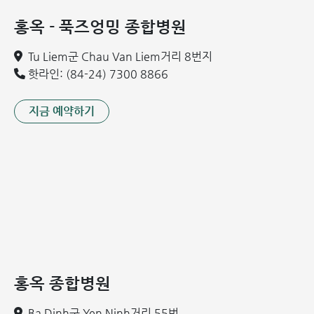
매일 식단에서 채소와 식이섬유 부족으로 인한 만성 변비
홍옥 - 푹즈엉밍 종합병원
배변을 참는 습관
Tu Liem군 Chau Van Liem거리 8번지
변기에 너무 오래 앉아 있는 습관
핫라인: (84-24) 7300 8866
직장, 항문, 자궁 등의 종양 질환
치질 발생 고위험군
지금 예약하기
현대인의 생활 방식은 누구나 치질에 걸릴 위험에 노출시키고
있습니다. 특히 다음과 같은 고위험군에 해당한다면 각별한 주
의가 필요합니다:
장시간 앉아서 근무하는 사무직 종사자: (가장 큰 비중을 차
지함)
운전기사: 특히 장거리 운전기사
고강도 육체 노동자
임신부 및 산후 여성
홍옥 종합병원
만성 변비 또는 설사 환자: 배변 빈도가 잦거나 배변 시 과도
Ba Dinh군 Yen Ninh거리 55번