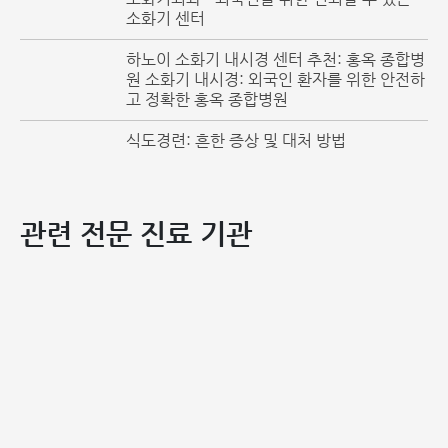
소화기 센터
하노이 소화기 내시경 센터 추천: 홍옥 종합병
원 소화기 내시경: 외국인 환자를 위한 안전하
고 정확한 홍옥 종합병원
식도경련: 흔한 증상 및 대처 방법
관련 전문 진료 기관
만성 변비나 설사는 치질 유발의 원인이 됩니다
항문 부위의 외상
일상생활 중 발생한 부상이나 건강하지 못한 성관계 등으로 인
한 항문 부위의 외상도 원인이 될 수 있습니다. 적절한 치료 없
이 방치할 경우 병변이 악화되어 통증과 부종이 나타납니다.
기타 치질 유발 원인:
수분 섭취 부족
맵고 자극적인 음식의 잦은 섭취