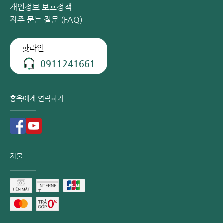
관입니다.
개인정보 보호정책
자주 묻는 질문 (FAQ)
홍옥 종합병원 외과 전문 의료진:
응우옌쑤언훙(Nguyen Xuan Hung) 인민의사/부교수/의
핫라인
학박사: 전 비엣득(Viet Duc) 우정병원 대장항문외과 센터
0911241661
장, 현 홍옥 푹즈엉밍(Phuc Truong Minh) 종합병원 소화
기·대장항문 센터장, 베트남 대장항문학회 부회장, 프랑스
대장항문학회 정회원.
홍옥에게 연락하기
쿠쭈응끼엔(Cu Trung Kien) 의학석사: 홍콩 소화기 수술
전문 과정 수료, 전 백마이(Bach Mai) 병원 근무, 현 홍옥
엔닌(Yen Ninh) 종합병원 소화기외과 부과장.
바익푹휘(Bach Phuc Huy) 전문의 1급: 15년 이상 경력,
지불
현 홍옥 푹쯔엉민 종합병원 소화기수술 유닛장.
예약 및 상담 안내:
전문가 진료 예약 핫라인: 0911 908 856
치질 수술 상담 핫라인: 0949 646 556