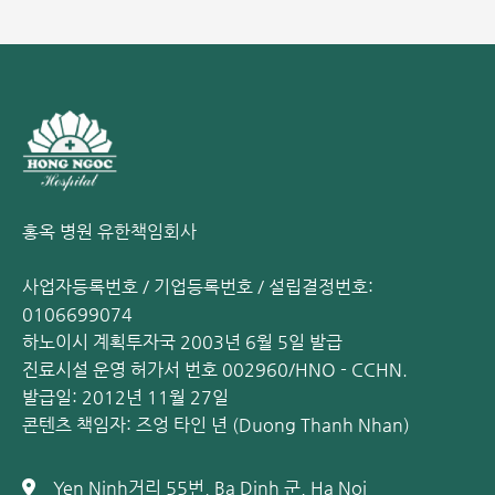
사를 유발합니다. 따라서 다음과 같은 과학적인 식단 관리
가 필요합니다.
풍부한 식이섬유 섭취: 콩류, 무, 고구마, 단호박, 브로콜리,
녹색 채소, 과일(오렌지, 바나나, 아보카도, 사과, 용과 등)
을 통해 매일 25~30g의 식이섬유를 섭취하십시오.
홍옥 병원 유한책임회사
사업자등록번호 / 기업등록번호 / 설립결정번호:
0106699074
하노이시 계획투자국 2003년 6월 5일 발급
진료시설 운영 허가서 번호 002960/HNO - CCHN.
발급일: 2012년 11월 27일
콘텐츠 책임자: 즈엉 타인 년 (Duong Thanh Nhan)
치질의 주요 원인은 장시간 앉아 있는 습관입니다
Yen Ninh거리 55번, Ba Dinh 군, Ha Noi
충분한 수분 보충: 체중에 맞게 매일 평균 1.5~2리터의 물