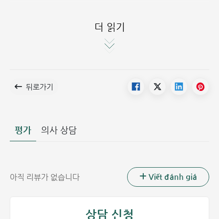
핵(치질 덩어리)을 형성하게 됩니다.
더 읽기
또한, 장거리 운전 등의 상황 때문에 배변을 참는 습관은 배변
반사를 점차 소실시키고 배변 주기와 빈도에 영향을 주어 치질
로 이어질 수 있습니다.
뒤로가기
평가
의사 상담
Viết đánh giá
아직 리뷰가 없습니다
치질의 주요 원인은 장시간 앉아 있는 습관입니다
임신 및 출산 과정에서의 치질
상담 신청