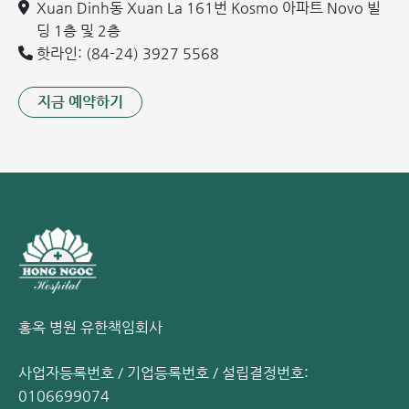
심장판막질환의 원인
Xuan Dinh동 Xuan La 161번 Kosmo 아파트 Novo 빌
딩 1층 및 2층
심장판막질환의 원인은 매우 다양합니다. 주요 원인은 다음과
핫라인: (84-24) 3927 5568
같습니다:
지금 예약하기
선천성 심장판막질환: 태어날 때부터 심장판막에 결함이 있
는 경우입니다. 이는 판막이 제대로 발달하지 못했거나, 판
막엽(lá van)의 수가 부족하거나 과다한 경우, 또는 판막의
구조적 위치가 잘못된 경우에 발생할 수 있습니다.
염증 및 감염: 세균이나 바이러스가 혈류를 통해 심장판막
에 침투하여 염증을 일으킬 수 있습니다. 이는 구강 감염, 인
후염, 폐렴 또는 요로 감염과 같은 신체의 다른 부위에서 시
작된 감염이 원인이 되어 발생하기도 합니다.
물리적 손상 및 노화: 외상으로 인한 물리적 손상이나 노화
과정에서 발생하는 퇴행성 변화는 심장판막을 약화시키거
홍옥 병원 유한책임회사
나 손상시킬 수 있습니다.
기타 감염성 질환: 류마티스 관절염이나 심낭염과 같은 신
사업자등록번호 / 기업등록번호 / 설립결정번호:
체의 다른 염증성 질환들도 심장판막에 영향을 줄 수 있습니
0106699074