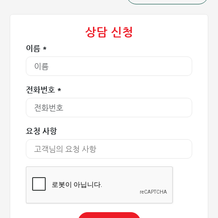
상담 신청
이름 *
심장 판막은 혈액이 심장으로 한 방향으로만 흐르도록 유지하
전화번호 *
는 역할을 합니다.
흔히 발생하는 판막 질환 (주요 심장 판막 질환)
요청 사항
심장 판막 질환은 매우 다양하며, 그중 가장 흔하게 발생하는
대표적인 질환들은 다음과 같습니다.
1. 판막 협착증 (Stenosis)
대동맥판 협착증(Aortic Stenosis)이라고도 불리며, 심장의
대동맥판이 좁아져 심장에서 전신으로 나가는 혈류가 제한되
는 상태입니다. 이는 가장 흔한 판막 질환 중 하나입니다.