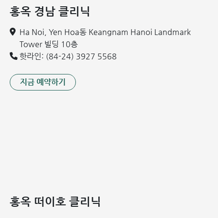
홍옥 경남 클리닉
역류하는 질환입니다. 주요 증상으로는 만성 피로, 호흡 곤란,
심장 비대(부종) 등이 있습니다.
Ha Noi, Yen Hoa동 Keangnam Hanoi Landmark
6. 감염성 심내막염 (Infective Endocarditis)
Tower 빌딩 10층
심장 내부의 막(심내막)이나 판막에 미생물이 감염되어 발생
핫라인: (84-24) 3927 5568
하는 질환입니다. 생명을 위협할 수 있는 매우 심각한 상태입
니다.
지금 예약하기
발병 기전: 박테리아나 바이러스가 혈류를 타고 들어가 손
상된 판막 표면에 자리를 잡고 증식하면서 시작됩니다.
위험 요인:
기존 판막 손상: 이미 변형되거나 손상된 판막(협착, 역류
등)은 세균 공격에 취약합니다.
세균 노출: 치과 치료, 침습적 시술, 오염된 환경 노출 등
을 통해 세균이 혈액으로 침투할 수 있습니다.
면역력 저하: 면역 결핍 환자, 당뇨병 환자 등은 감염 위험
홍옥 떠이호 클리닉
이 훨씬 높습니다.