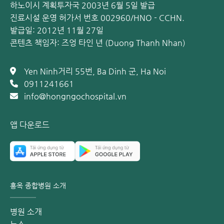
다.
하노이시 계획투자국 2003년 6월 5일 발급
유전적 요인: 일부 사례에서는 유전적 요인이 작용하여 심
진료시설 운영 허가서 번호 002960/HNO - CCHN.
장판막질환이 발생할 위험이 높아지기도 합니다.
발급일: 2012년 11월 27일
콘텐츠 책임자: 즈엉 타인 년 (Duong Thanh Nhan)
심장판막의 구조적인 손상이나 이상은 모두 판막질환으로 이
어질 수 있습니다. 정확한 원인을 파악하고 적절한 치료 계획
Yen Ninh거리 55번, Ba Dinh 군, Ha Noi
을 세우기 위해서는 반드시 심장 전문의의 상담과 정밀 검사가
0911241661
필요합니다.
info@hongngochospital.vn
심장판막 질환의 증상
앱 다운로드
심장판막 질환은 판막의 손상 종류와 정도에 따라 다양한 증상
을 유발할 수 있습니다. 주요 증상은 다음과 같습니다.
호흡 곤란 (숨가쁨)
호흡 곤란은 심장판막 질환의 가장 대표적인 증상 중 하나입니
홍옥 종합병원 소개
다. 계단을 오르는 것과 같은 일상적인 활동이나 운동 시 숨이
차는 현상이 나타날 수 있습니다. 이는 판막이 제대로 기능하
병원 소개
지 못해 심장 내 혈류 정체가 발생하고, 신체에 필요한 산소가