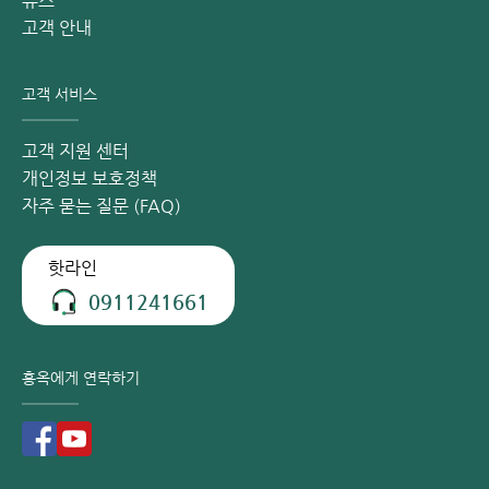
뉴스
충분히 공급되지 않기 때문입니다.
고객 안내
고객 서비스
고객 지원 센터
개인정보 보호정책
자주 묻는 질문 (FAQ)
핫라인
0911241661
심장판막 질환으로 인해 호흡 곤란과 가슴 통증이 빈번하게 발
홍옥에게 연락하기
생할 수 있습니다.
피로감 및 체력 저하
심장판막 질환이 있으면 쉽게 피로를 느끼고 기운이 없을 수