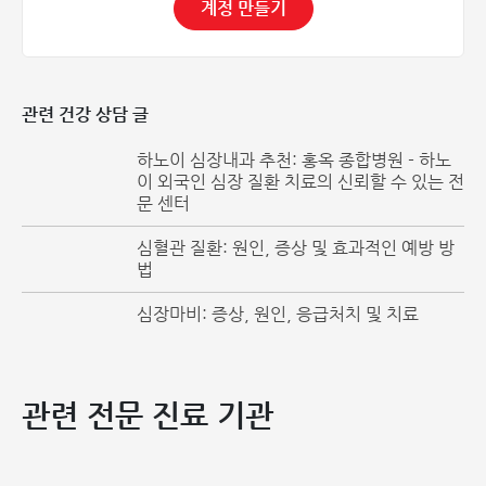
원인: 주요 원인은 대동맥판에 석회화(석회 침착)가 진행되어
계정 만들기
판막이 두꺼워지고 딱딱해지는 것입니다. 그 외 선천적 판막
이상, 염증, 노화로 인한 손상, 동맥경화증 등이 원인이 될 수
있습니다.
관련 건강 상담 글
2. 판막 폐쇄부전증 / 역류증 (Regurgitation)
하노이 심장내과 추천: 홍옥 종합병원 - 하노
판막이 제대로 닫히지 않아 혈액이 앞으로 나아가지 못하고 이
이 외국인 심장 질환 치료의 신뢰할 수 있는 전
전 단계의 심장실로 역류하는 상태를 말합니다. 이로 인해 심
문 센터
장의 펌프 기능이 저하되고 위험한 합병증을 유발할 수 있습니
다.
심혈관 질환: 원인, 증상 및 효과적인 예방 방
법
주요 원인:
심장마비: 증상, 원인, 응급처치 및 치료
선천적 요인: 출생 시부터 판막이 불완전하거나 변형된
경우.
판막 손상: 감염이나 염증으로 인해 판막이 손상된 경우.
동맥경화증: 판막이 딱딱해져 완전히 닫히지 않게 됨.
관련 전문 진료 기관
심근 확장: 심장 근육이 늘어나면서 판막이 제대로 맞물
리지 않음.