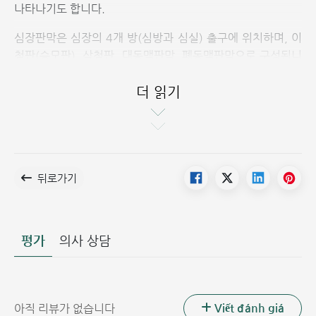
나타나기도 합니다.
심장판막은 심장의 4개 방(심방과 심실) 출구에 위치하며, 이
첨판(승모판), 삼첨판, 대동맥판막, 폐동맥판막으로 구성됩니
다. 판막의 주요 역할은 혈액이 심장 내에서 한 방향으로만 흐
르도록 유지하는 것입니다. 즉, 혈액이 순방향으로 원활하게
더 읽기
흐르게 하고 역류하지 않도록 방지하는 일종의 '문' 역할을 합
니다.
각 판막은 심장이 박동할 때마다 열리고 닫히는 '판'을 가지고
있습니다. 만약 하나 이상의 판막이 제대로 열리거나 닫히지
뒤로가기
않으면 심장을 통과하는 혈류의 흐름에 장애가 생기며, 이것이
바로 심장판막 질환의 원인이 됩니다.
평가
의사 상담
Viết đánh giá
아직 리뷰가 없습니다