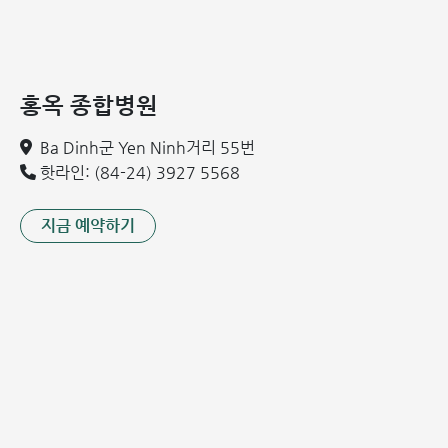
됨.
기존 판막 질환: 협착증이 진행되면서 판막 변형으로 인
해 역류가 동반되기도 함.
홍옥 종합병원
Ba Dinh군 Yen Ninh거리 55번
핫라인: (84-24) 3927 5568
지금 예약하기
심장 판막 질환을 나타내는 이미지
5. 삼차판 역류증 (Tricuspid Regurgitation)
삼차판이 제대로 닫히지 않아 우심실에서 우심방으로 혈액이