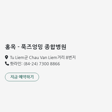
3. 승모판 협착증 (Mitral Stenosis)
심장의 승모판이 좁아져 좌심방에서 좌심실로 흐르는 혈류가
제한되는 상태입니다.
원인: 주된 원인은 승모판에 섬유화 또는 석회화가 진행되
어 판막이 딱딱해지고 제대로 열리지 않는 것입니다. 판막
입구가 좁아지면 좌심방의 압력이 상승하여 심장과 폐에 부
홍옥 - 푹즈엉밍 종합병원
담을 주게 됩니다.
4. 판막 부전
Tu Liem군 Chau Van Liem거리 8번지
핫라인: (84-24) 7300 8866
판막이 혈밀하게 닫히지 않아 펌프질 된 혈액이 역류하는 현상
입니다. 심장의 혈액 방출 효율을 떨어뜨리고 심각한 합병증을
초래합니다.
지금 예약하기
원인: 판막의 손상이나 약화가 주 원인입니다.
심내막염(염증): 세균 감염이 판막을 파괴하여 폐쇄부전
을 일으킴.
판막 퇴행: 나이가 들면서 판막 조직이 약해지거나 파손