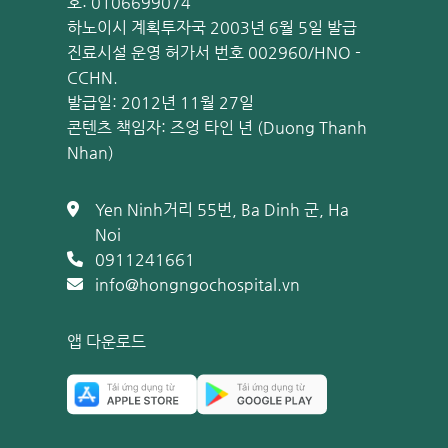
호: 0106699074
하노이시 계획투자국 2003년 6월 5일 발급
진료시설 운영 허가서 번호 002960/HNO -
극상근 건염의 구조 (
CCHN.
발급일: 2012년 11월 27일
관련 정보:
콘텐츠 책임자: 즈엉 타인 년 (Duong Thanh
Nhan)
건염: 증상, 원인 및 치료 방법
아킬레스건염: 알아야 할 모든 것
Yen Ninh거리 55번, Ba Dinh 군, Ha
Noi
극상근 건염의 주요 증상
0911241661
info@hongngochospital.vn
극상근 건염은 다른 건염과 유사하게 통증, 저림, 피로감
들이 나타나게 됩니다.
앱 다운로드
팔을 머리 위로 들어 올리는 동작(옷 입기, 머리 빗기, 높
로 어깨 바깥쪽, 삼각근 주변에서 심하게 느껴집니다. 밤
때 찌르는 듯한 통증을 느낍니다.