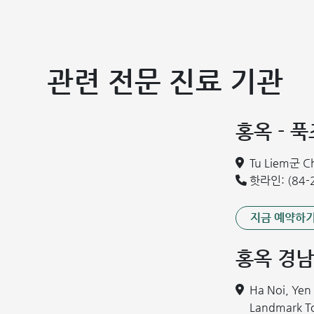
극상근
극상근 건염의 주요 원인
극상근 건염은 어깨 부위를 많이 사용하는 사람들에게 흔하
관련 전문 진료 기관
이는 운동선수들에게 자주 나타납니다. 어깨 관절이 지속
리)에 충돌하여 염증을 유발하기 쉽습니다.
홍옥 - 
또한, 강한 충격이나 외상 역시 극상근과 주변 힘줄 부위에
이 극상근 건염 발생 위험을 높입니다.
Tu Liem군 
골극(뼈의 돌기)이 석회화되어 힘줄을 압박하고 마찰하
핫라인: (84-2
뼈의 운동 불균형이나 운동 기능 장애가 있는 경우.
고령의 나이.
지금 예약하
당뇨병, 이상지질혈증 등 기저 질환이 있는 경우.
홍옥 경남
유전적 요인
이러한 모든 원인들은 극상근 건염의 발생 위험을 증가시
Ha Noi, Ye
Landmark 