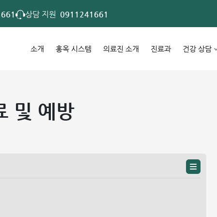
1661
상담 지원
0911241661
소개
홍옥 시스템
의료진 소개
진료과
건강 상담
료 및 예방