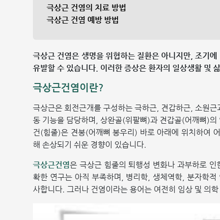
극상근 건염의 치료 방법
극상근 건염 예방 방법
극상근 건염은 생명을 위협하는 질환은 아니지만, 조기에
유발할 수 있습니다. 이러한 증상은 환자의 일상생활 및 
극상근건염이란?
극상근은 회전근개를 구성하는 극하근, 견갑하근, 소원근과
동 기능을 담당하며, 상완골(위팔뼈)과 견갑골(어깨뼈)의
건(힘줄)은 견봉(어깨뼈 봉우리) 바로 아래에 위치하여 어
해 손상되기 쉬운 경향이 있습니다.
극상근건염
은 극상근 힘줄의 퇴행성 변화나 과부하로 인
확한 연구는 아직 부족하며, 병리학, 생체역학, 분자학적
사합니다. 그러나 건염이라는 용어는 여전히 임상 및 의