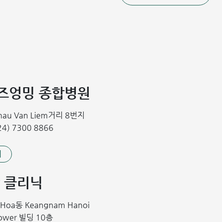
 건염의 구조
게 발생하며, 특히 농구, 수영, 체조 등 어깨를 반복적으로 움직
적으로 과도하게 활동할 경우, 회전근개 힘줄이 견봉(어깨뼈 봉우
푹즈엉밍 종합병원
 손상을 일으킬 수 있습니다. 이 외에도 다음과 같은 여러 요인들
Chau Van Liem거리 8번지
는 경우.
4) 7300 8866
기
 클리닉
키는 요인으로 작용할 수 있습니다.
n Hoa동 Keangnam Hanoi
Tower 빌딩 10층