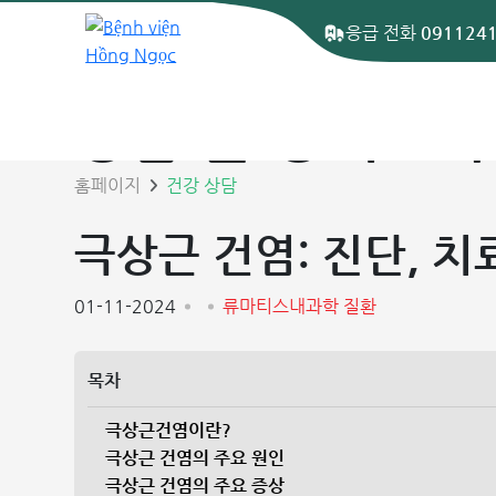
응급 전화
091124
상담 글 상세보기
홈페이지
건강 상담
극상근 건염: 진단, 치
01-11-2024
류마티스내과학 질환
목차
극상근건염이란?
극상근 건염의 주요 원인
극상근 건염의 주요 증상