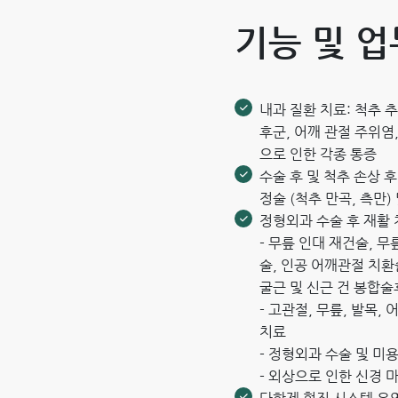
기능 및 업
내과 질환 치료: 척추 
후군, 어깨 관절 주위염
으로 인한 각종 통증
수술 후 및 척추 손상 후
정술 (척추 만곡, 측만)
정형외과 수술 후 재활 
- 무릎 인대 재건술, 
술, 인공 어깨관절 치환
굴근 및 신근 건 봉합술
- 고관절, 무릎, 발목,
치료
- 정형외과 수술 및 미용
- 외상으로 인한 신경 