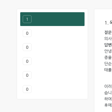
1
1.
질문
0
의사
답변
0
안녕
증을
0
단순
태를
0
이러
0
습니
하여
후에