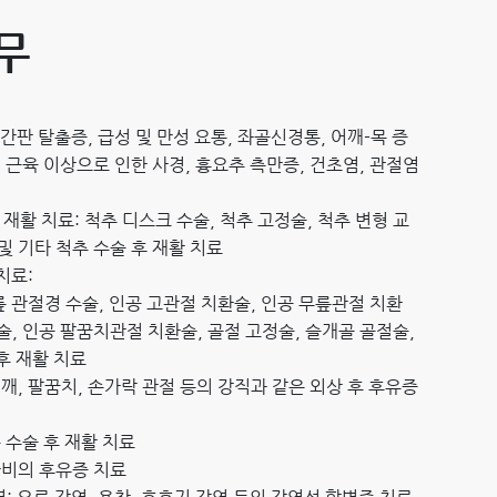
무
추간판 탈출증, 급성 및 만성 요통, 좌골신경통, 어깨-목 증
, 근육 이상으로 인한 사경, 흉요추 측만증, 건초염, 관절염
 재활 치료: 척추 디스크 수술, 척추 고정술, 척추 변형 교
 및 기타 척추 수술 후 재활 치료
치료:
무릎 관절경 수술, 인공 고관절 치환술, 인공 무릎관절 치환
술, 인공 팔꿈치관절 치환술, 골절 고정술, 슬개골 골절술,
후 재활 치료
 어깨, 팔꿈치, 손가락 관절 등의 강직과 같은 외상 후 후유증
 수술 후 재활 치료
마비의 후유증 치료