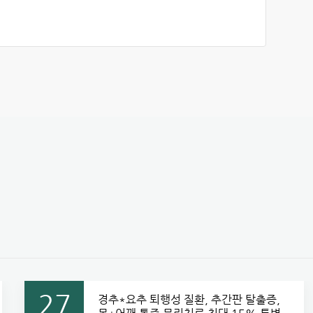
27
경추*요추 퇴행성 질환, 추간판 탈출증,