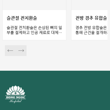
슬관절 전치환술
전방 경추 유합술
슬관절 전치환술은 손상된 뼈의 일
경추 전방 유합술은 
부를 절제하고 인공 재료로 대체하
통해 근건을 절개하지
는 기술입니다. 이로 인해 운동 시
는 수술입니다. 이 
뼈의 끝 부분이 직접 접촉하지 않
제거하고 추간판 탈
아 통증을 최대한 줄일 수 있습니
며, 경추 고정 플레이
다. 동시에, 이 수술은 관절 변형과
사용하여 경추를 고정
사지 정렬을 교정하는 데 도움이
술을 통해 환자는 경
됩니다.
저림 증상을 줄일 수 
시에, 경추의 구조와
하여 삶의 질을 향상