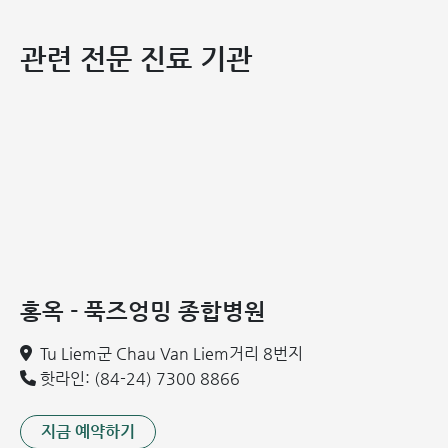
호흡기 환자를 위한 호흡법 훈련
골반저 및 비뇨생식기: 자연 분만 후 골반저 재활, 유선염 치
관련 전문 진료 기관
료, 요실금을 유발하는 과민성 방광(OAB) 치료
생식 건강 지원: 남성 체력 증진을 위한 물리치료 및 체외수
정(IVF) 과정에 있는 부부 지원
특수 질환: 이명, 돌발성 난청, 일산화탄소 중독 후유증, 평
형 장애 치료
2. 외국인 환자들이 홍옥 종합병원 물리치료과를 선택하는 이
유
2.1. 해외 연수 파견 의료진과 전문성을 갖춘 하노이 물리치료
센터
홍옥 - 푹즈엉밍 종합병원
의료진은 해외에서 심도 있는 연수와 교육을 받았으며, 국제
표준에 따른 선진 치료 프로토콜을 지속적으로 업데이트하고
Tu Liem군 Chau Van Liem거리 8번지
있습니다. 전담 의료진은 전문 외국어를 능통하게 구사하여 외
핫라인: (84-24) 7300 8866
국인 환자에게 직접 상담을 제공하며, 이를 통해 정확하고 효
과적이며 편리한 진료 과정을 지원합니다.
지금 예약하기