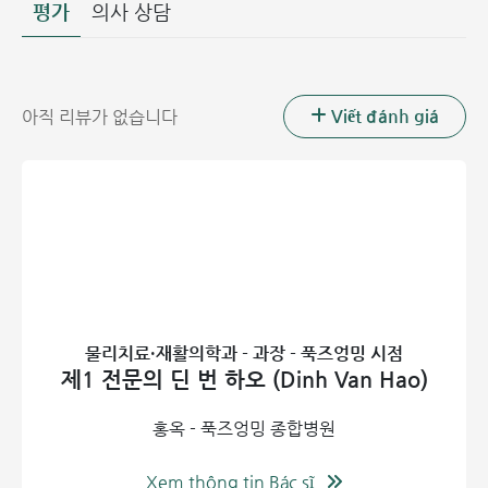
평가
의사 상담
홍옥 푹즈엉밍(Phuc Truong Minh) 종합병원 - 물리치료 및
재활의학과
이를 위해 본원은 대표적인 하노이 물리치료 센터로서 다음과
Viết đánh giá
아직 리뷰가 없습니다
같이 다양한 질환군에 대해 전문적인 진료와 물리치료를 제공
하고 있습니다.
근골격계 질환 근골격계 문제는 종종 지속적인 통증과 운동 제
한을 유발합니다. 본원에서는 다음 상태를 효과적으로 치료합
니다.
척추 부위:
급성 근육 경직으로 인한 통증, 척추 퇴행성 질
환,
팽윤 및 추간판 탈출증(허리디스크)
, 강직성 척추염, 척
추 측만증
물리치료·재활의학과 - 과장 - 푹즈엉밍 시점
제1 전문의 딘 번 하오 (Dinh Van Hao)
둔부 및 꼬리뼈 부위:
이상근 증후군, 천장관절염
대관절:
무릎 관절염
, 무릎 관절 삼출액, 견관절 주위염, 유
홍옥 - 푹즈엉밍 종합병원
착성 관절낭염(오십견)
기타 세부 부위:
발목 및 발 통증, 외측/내측 상과염(테니스
Xem thông tin Bác sĩ