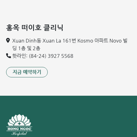
도 치 흥 의학박사 - 홍옥 푹즈엉밍 종합병원 물리치료 및 재활
의학과
홍옥 떠이호 클리닉
레 주이(Le Duy) 의학석사 및 레지던트 (물리치료·재활의
Xuan Dinh동 Xuan La 161번 Kosmo 아파트 Novo 빌
학과장):
뇌졸중 후 신경 재활에 대한 심층 교육(베트남-오
딩 1층 및 2층
스트리아 협력 프로그램)을 이수했으며, 포괄적 복합 부종
핫라인: (84-24) 3927 5568
치료(CDT) 국제 자격증을 보유하고 있습니다. 신경 손상 후
'골든 타임'에 집중하여, 환자가 이동 능력을 완전히 상실한
상태에서도 언어 및 운동 능력 회복을 최적화할 수 있도록
지금 예약하기
돕습니다.