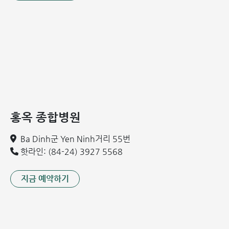
딘 반 하오(Dinh Van Hao) 전문의 1과 (푹즈엉밍 지점 물
리치료·재활의학과장):
오스트리아와 한국에서 심도 있는
연수를 받은 약 15년 경력의 전문의입니다. 경두개 자기자
극술(TMS), 고압산소치료(HBOT) 등 첨단 기술을 응용하
여 뇌졸중, 사지 마비, 익수 및 스포츠 손상 환자를 성공적으
로 치료하는 것으로 명성이 높습니다.
홍옥 종합병원
Ba Dinh군 Yen Ninh거리 55번
핫라인: (84-24) 3927 5568
지금 예약하기
딘 반 하오 전문의 - 홍옥 푹즈엉밍 종합병원 물리치료 및 재활