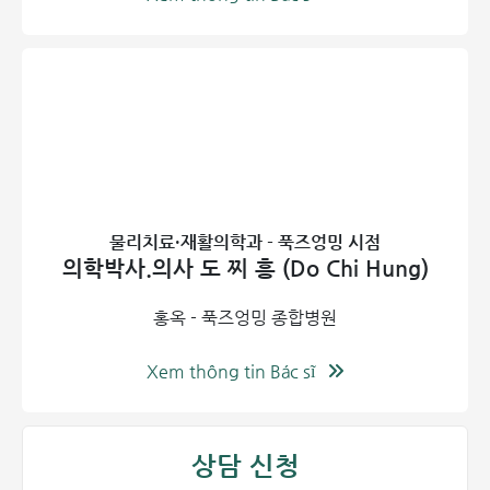
엘보 및 골프 엘보), 요골 경상돌기염, 소아 흉쇄유돌근 섬
유화증(소아 사경)
신경 손상 및 뇌졸중 후 재활 인내심과 고도의 전문적인 치료
기술이 요구되는 질환군입니다.
좌골신경통, 삼차신경통, 대상포진 후 신경통, 두통, 불면
증, 뇌혈류 부전 치료
뇌혈관 질환(뇌졸중), 외상성 뇌손상, 척수 마비 후 재활
물리치료·재활의학과 - 푹즈엉밍 시점
말초신경 마비 치료: 제7 뇌신경 마비(안면 마비), 수근관
의학박사.의사 도 찌 흥 (Do Chi Hung)
증후군, 척골관 증후군
홍옥 - 푹즈엉밍 종합병원
외과적 재활 (외상 및 수술 후)
탈구 정복 후:
근육 및 건의 경직, 통증 및 운동 제한, 장기
Xem thông tin Bác sĩ
부동으로 인한 근위축 해결
골절 후:
깁스 또는 골절 내고정술 후 자유 관절의 조기 재활
운동
상담 신청
대수술 후:
고관절 및 슬관절 인공관절 치환술, 인대 재건술