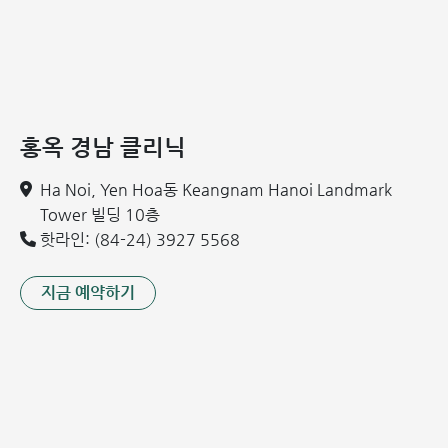
의학과장
도 치 흥(Do Chi Hung) 의학박사:
일본에서 연수한 바 있
는 약 40년 경력의 베테랑 전문가입니다. 직접적인 환자 치
료뿐만 아니라 여러 의과대학에서 재활의학을 연구하고 교
육하고 있습니다. 파킨슨병, 외상성 뇌손상, 척수 손상 환자
홍옥 경남 클리닉
의 재활을 도와 일상생활의 독립성을 되찾아주는 분야에 강
점이 있습니다.
Ha Noi, Yen Hoa동 Keangnam Hanoi Landmark
Tower 빌딩 10층
핫라인: (84-24) 3927 5568
지금 예약하기