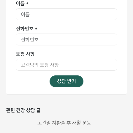
이름 *
또는 복합 연부조직 손상 후 재활
전화번호 *
요청 사항
상담 받기
홍옥 종합병원 전문의와 함께하는 목·어깨 통증 치료
기타 특수 분야 근골격계 및 신경계 질환 외에도 진료 영역을
관련 건강 상담 글
확장하고 있습니다.
고관절 치환술 후 재활 운동
호흡기 질환: 객담 배출을 위한 진동 타격(흉부 물리치료),