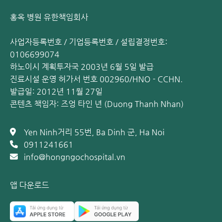
홍옥 병원 유한책임회사
사업자등록번호 / 기업등록번호 / 설립결정번호:
0106699074
레 주이 의학석사 - 홍옥 종합병원 물리치료 및 재활의학과장
하노이시 계획투자국 2003년 6월 5일 발급
전문의들과 함께 헌신적인 물리치료사 팀이 환자의 회복 과정
진료시설 운영 허가서 번호 002960/HNO - CCHN.
을 단계별로 면밀히 모니터링하여 운동 프로그램을 적시에 세
발급일: 2012년 11월 27일
밀하게 조정합니다.
콘텐츠 책임자: 즈엉 타인 년 (Duong Thanh Nhan)
2.2. 유럽 표준 장비 시스템과 맞춤형 치료 프로토콜을 결합한
Yen Ninh거리 55번, Ba Dinh 군, Ha Noi
하노이 물리치료 센터
0911241661
홍옥 종합병원에서는 엄격한 검사 단계를 통해 하노이 물리치
info@hongngochospital.vn
료 센터에서의 모든 치료 과정을 환자 개인에게 100% 맞춤
형으로 제공합니다.
앱 다운로드
심층 기능 평가 전문의는 통증 정도, 관절 가동 범위, 근력, 보
행 및 자세를 상세히 평가합니다. 이와 함께 타 진료과의 임상