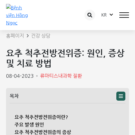
KR
상담 글 상세보기
홈페이지
건강 상담
요추 척추전방전위증: 원인, 증상
및 치료 방법
08-04-2023
류마티스내과학 질환
목차
요추 척추전방전위증이란?
주요 발생 원인
요추 척추전방전위증의 증상