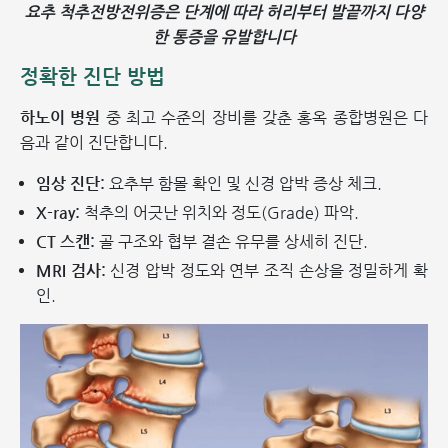
요추 척추전방전위증은 단계에 따라 허리부터 발끝까지 다양
한 통증을 유발합니다
정확한 진단 방법
하노이 병원
중 최고 수준의 장비를 갖춘 홍옥 종합병원은 다
음과 같이 진단합니다.
임상 진단:
요추부 함몰 확인 및 신경 압박 증상 체크.
X-ray:
척추의 어긋난 위치와 정도(Grade) 파악.
CT 스캔:
골 구조와 협부 결손 유무를 상세히 진단.
MRI 검사:
신경 압박 정도와 연부 조직 손상을 정밀하게 확
인.