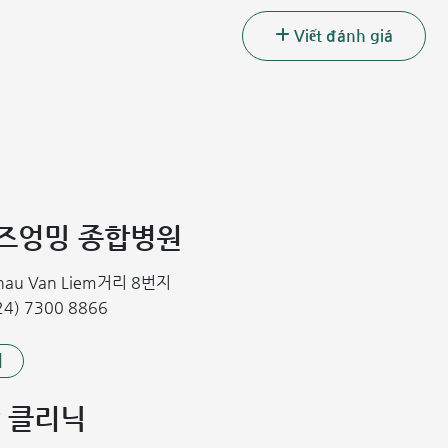
Viết đánh giá
내에 위치한 악성 종양
증상이 없어 조기 발견이 어렵습니다. 질병이 진행됨에 따라 다음
져보면 딱딱하게 느껴집니다.
주변 조직을 압박하여 삼키거나 숨쉬기 어려워지고 통증을 유발합니
푹즈엉밍 종합병원
 쉬거나 변형될 수 있습니다.
Chau Van Liem거리 8번지
히 발생하며, 딱딱하고 통증이 없으며 침범 전에는 움직입니다. 환
4) 7300 8866
까지 전이될 수 있습니다.
기
혀지지 않았습니다. 그러나 여러 의학 문헌에 따르면, 일부 요인들
 클리닉