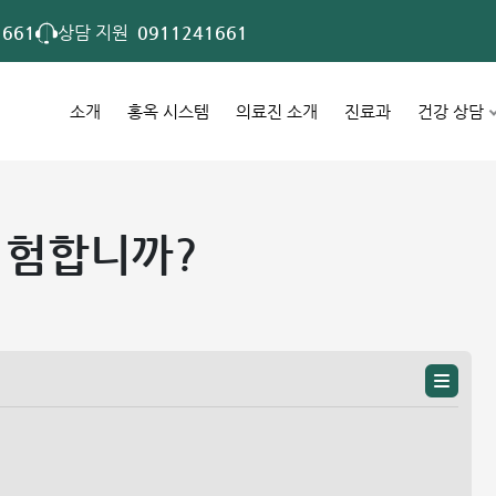
1661
상담 지원
0911241661
소개
홍옥 시스템
의료진 소개
진료과
건강 상담
위험합니까?