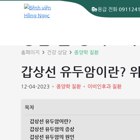
응급 전화
091124
상담 글 상세보기
홈페이지
건강 상담
종양학 질환
갑상선 유두암이란? 
12-04-2023
종양학 질환
이비인후과 질환
목차
갑상선 유두암이란?
갑상선 유두암의 증상
갑상선 유두암의 원인