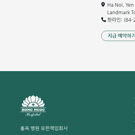
Ha Noi, Ye
- 유전적 요인: RET 증후군(MEN), 티로글로불린 유전자 
Landmark 
험을 높일 수 있습니다. 실제로 PTC 환자의 약 5%는 
핫라인: (84-2
- 환경적 요인: 방사선 노출, 공기 오염, 요오드가 포함된
환경적 요인입니다.
지금 예약하
- 갑상선 손상 및 질환: 갑상선에 생긴 손상, 특히 결절
세포 종양과 같은 다른 갑상선 질환도 위험 요인으로 작용
갑상선 유두암은 위험합니까?
55세 미만 환자의 경우, 초기 단계에 진단받으면 예후가
목 림프절로 전이되는 경우가 있습니다. 최근 수십 년간
MRI, CT, PET 등 정기 검진 중 우연히 작은 암이 발
홍옥 병원 유한책임회사