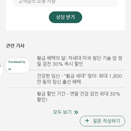
또한, 신장 감소, 척추 후만(등굽음), 평소보다 허리가 굽은
자세로 걷기, 뼈 끝 부위 통증, 바늘로 찌르는 듯한 통증, 긴
상담 받기
뼈를 따라 나타나는 피로감 등의 증상이 있는 경우에도 골다
공증 가능성을 의심할 수 있습니다.
골다공증은 뼈의 강도를 약화시키고 골절 위험을 증가시키는
관련 기사
심각한 근골격계 질환입니다. 따라서 앞서 언급한 고위험군에
해당하는 경우, 골다공증 문제를 조기에 발견하고 신속하게 대
황금 혜택의 달: 차세대 미국 첨단 기술 암 정
응하기 위해 1년에 한 번 정기적인 골밀도 검사를 받는 것이
밀 검진 30% 즉시 할인
좋습니다.
건강한 임신 - “황금 세대” 맞이: 최대 1,800
만 동의 임신 출산 혜택
황금 할인 기간 – 연말 건강 검진 최대 30%
할인!
모두 보기
질문 작성하기
의