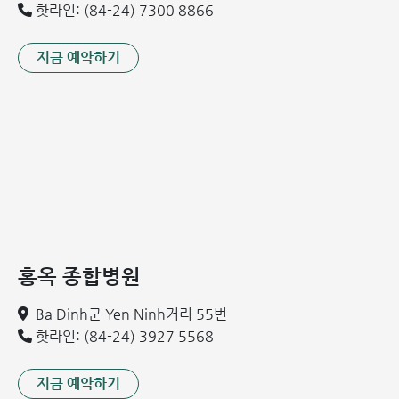
핫라인: (84-24) 7300 8866
겪고 있습니다. 전문가들은 2050년까지 아시아 국가들, 특히
베트남을 포함하여 약 50%의 골절 환자가 장애를 입거나 생
지금 예약하기
명을 위협받을 것으로 예측하고 있습니다. 따라서 골다공증 선
별검사는 매우 중요한 의미를 가지며, 질병 치료 효과에 직접
적인 영향을 미칩니다. 골다공증 선별검사는 뼈 구조 이상(얇
고 약한 뼈) 및 골소실 (골량 감소)와 같은 문제를 조기에 발견
하는 최선의 방법입니다. 이를 통해 척추 압박 골절, 마비, 장
애 등 심각한 합병증을 예방할 수 있습니다.
홍 응옥 종합병원에서는 모든 대상에게 적합하도록 과학적으
로 설계된 골다공증 질환 선별검사 패키지를 제공하고 있습니
다. 구체적인 내용은 다음과 같습니다:
홍옥 종합병원
홍 응옥 종합병원 골다공증 질환 선별검진 패키지
Ba Dinh군 Yen Ninh거리 55번
핫라인: (84-24) 3927 5568
골다공증 질환 선별검진 패키지는 다음과 같은 뛰어난 장점을
제공합니다:
지금 예약하기
시간 절약