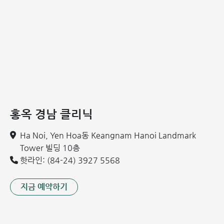
높은 정확도
미국산 Hologic Discovery 전신 골밀도 측정기를 기반으
로 향후 10년 내 골절 또는 뼈 손상 위험도를 예측할 수 있
음
"3T" 심화 치료 계획 - 국제골다공증재단(IOF)
기준에 따른 합병증 “부드럽게 해결”
3T 치료 계획은 다음 세 가지 핵심 요소를 기반으로 골다공증
홍옥 경남 클리닉
을 치료합니다:
Ha Noi, Yen Hoa동 Keangnam Hanoi Landmark
골밀도 증가
Tower 빌딩 10층
뼈 강도 및 운동 기능 강화
핫라인: (84-24) 3927 5568
합병증 근본 치료
지금 예약하기
이에 따라, Aclasta(Zoledronic acid) 골다공증 주사 치료와
생체 골시멘트 주입술 두 가지 방법이 "3T" 치료 계획에 적용
되어, 다양한 뛰어난 치료 효과를 제공합니다.