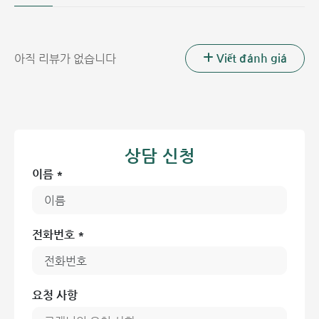
폐경 전후(갱년기) 단계에 있는 여성
골다공증으로 인한 골절 병력 또는 가족력이 있는 사람
칼슘과 비타민 D 섭취가 부족하거나, 신체 활동이 적고, 음
Viết đánh giá
아직 리뷰가 없습니다
주 및 흡연 습관이 있는 사람
질병 관련 그룹:
- 만성 신부전 환자
- 만성 근골격계 질환 환자: 류마티스 관절염, 강직성 척추염,
상담 신청
전신 홍반성 루푸스, 자가면역 근염, 전신성 경화증 등
이름 *
- 내분비 질환 환자: 부갑상선 기능 항진증, 갑상선 기능 항진
증, 부신피질 기능 항진증, 당뇨병 등
전화번호 *
- 생식선 기능 저하 남성 및 여성: 난소 기능 저하, 조기 폐경,
난소 절제술, 고환 기능 저하
- 약물 복용한 환자: 항경련제(디하이단), 항응고제(헤파린),
요청 사항
특히 코르티코이드 계열의 항염증제를 3개월 이상 장기