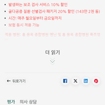
발생하는 보조 검사 서비스 10% 할인
골다공증 질환 선별검사 패키지 20% 할인 (143만 2천 동)
시간: 매주 월요일부터 금요일까지
보험 동시 적용 가능
적용 병원: 홍 응옥 종합병원 옌닌 및 홍 응옥 종합병원 푹쯔엉
밍
***주의사항: 본 혜택은 사전 예약 고객에 한하여 적용됩니
더 읽기
다.
누가 골다공증에 걸릴 수 있습니까?
골다공증은 대사 이상 상태로 인해 뼈가 점점 얇아지고, 밀도
가 감소하며, 부서지기 쉬워지는 질환입니다. 대부분의 사람
뒤로가기
들이 골다공증에 걸릴 수 있으며, 특히 다음과 같은 경우에 위
험이 높습니다:
평가
의사 상담
50세 이상의 여성 및 65세 이상의 남성