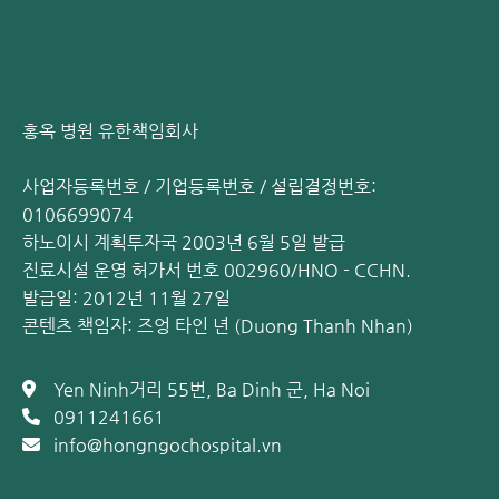
그러나, Aclasta (Zoledronic acid)는 정맥 주사 형태로 개발
되어 이러한 단점을 모두 보완할 수 있습니다. 또한, 약물 주입
시간은 약 15분에 불과하지만, 효과는 12개월 동안 지속됩니
다.
1년에 1회만 투여하면 되기 때문에, 약 복용이 어려운 환
자나 약 복용 일정을 자주 잊는 환자에게 특히 적합합니다.
홍옥 병원 유한책임회사
홍 응옥 종합병원 골다공증 치료 – 아클라스타(Aclasta) 주사
사업자등록번호 / 기업등록번호 / 설립결정번호:
요법
0106699074
하노이시 계획투자국 2003년 6월 5일 발급
홍 응옥 종합병원 - 근골격계센터 판티씬 (Phan Thi Sinh) 전
진료시설 운영 허가서 번호 002960/HNO - CCHN.
문의에 따르면:
발급일: 2012년 11월 27일
콘텐츠 책임자: 즈엉 타인 년 (Duong Thanh Nhan)
“골다공증 치료는 경구 약물 치료보다 아클라스타
(Zonedronic acid) 주사 요법으로 투여하는 것이 더 효과적
입니다.
이것은 다음 두 가지 지표를 통해 명확히 입증되었습
Yen Ninh거리 55번, Ba Dinh 군, Ha Noi
니다:
0911241661
info@hongngochospital.vn
12개월 후 골밀도 11% 증가, 48개월 후 20.7% 증가
척추 골절 위험 70%, 대퇴골 골절 위험 44% 감소