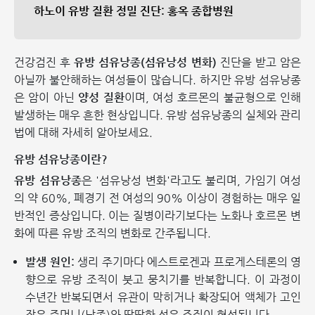
하노이 유방 질환 정밀 진단: 홍옥 종합병원
건강검진 후
유방 섬유낭종(섬유낭성 변화)
진단을 받고 암은
아닐까 불안해하는 여성들이 많습니다. 하지만 유방 섬유낭종
은 암이 아닌
양성 질환
이며, 여성 호르몬의 불균형으로 인해
발생하는 매우 흔한 현상입니다. 유방 섬유낭종의 실체와 관리
법에 대해 자세히 알아보세요.
유방 섬유낭종이란?
유방 섬유낭종
은 '섬유낭성 변화'라고도 불리며, 가임기 여성
의 약 60%, 폐경기 전 여성의 90% 이상이 경험하는 매우 일
반적인 증상입니다. 이는 질병이라기보다는 노화나 호르몬 변
화에 따른 유방 조직의 변화로 간주됩니다.
발생 원인:
생리 주기마다 에스트로겐과 프로게스테론의 영
향으로 유방 조직이 붓고 뭉치기를 반복합니다. 이 과정이
수년간 반복되면서 유관이 막히거나 확장되어 액체가 고인
작은 주머니(낭종)와 딱딱한 섬유 조직이 형성됩니다.