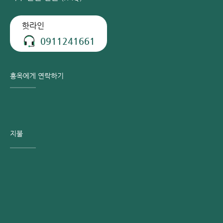
자주 묻는 질문 (FAQ)
핫라인
0911241661
홍옥에게 연락하기
지불