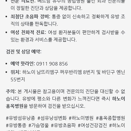
전문 의료진:
베트남 유수의 공립병원 출신 외과 전문의들
이 정밀한 진단과 상담을 제공합니다.
최첨단 초음파 장비:
통증 없이 신속하고 정확하게 유방 조
직의 상태를 판독합니다.
여성 친화적 진료:
여성 환자분들이 편안하게 검사받을 수
있는 환경과 서비스를 제공합니다.
검진 및 상담 예약:
예약 핫라인:
0911 908 856
위치:
하노이 남뜨리엠구 쩌우반리엠 8번지 및 바딘구 옌닌
55번지
주의:
본 게시물은 참고용이며 전문의의 진단을 대신할 수 없
습니다. 유방에 평소와 다른 변화가 느껴진다면 즉시
하노이
홍옥병원
을 방문하여 검진을 받으십시오.
#유방섬유낭종 #섬유낭성변화 #하노이병원 #홍옥종합병원
#유방통증 #가슴멍울 #유방초음파 #여성건강검진 #하노이