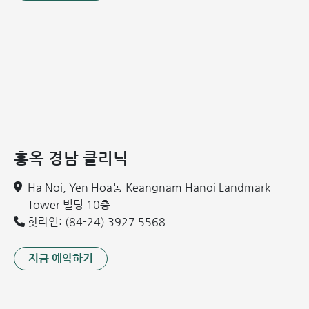
기에 발견하는 데 있어 매우 중요한 역할을 합니다."
- 레 득 히
엡 전문의가 강조했습니다.
N. 씨는 심장 초음파를 통해 동맥관 개존증을 조기에 발견하
고 치료할 수 있었습니다. 따라서 의사는 가슴 통증, 호흡 곤
란, 심장 박동 이상과 같은 일시적인 증상이라도 가볍게 여기
지 말고, 이상 징후가 있을 때 심장 전문의의 조기 검진을 받는
것이 심장 건강을 지키는 가장 간단하고 효과적인 방법이라고
조언합니다.
홍옥 경남 클리닉
홍옥 종합병원 심장내과/심장 중재 시술센터는 필립스
Ha Noi, Yen Hoa동 Keangnam Hanoi Landmark
(Philips, 네덜란드)의 최신형 도플러 심장 초음파 장비를 사용
Tower 빌딩 10층
하여 선명하고 상세한 이미지를 제공합니다. 이를 통해 심장
핫라인: (84-24) 3927 5568
구조와 기능을 정확하게 평가하고, 이상을 조기에 발견하며,
환자 개개인에게 최적화된 맞춤형 치료 계획을 수립합니다.
지금 예약하기
주소: Tu Liem군 Chau Van Liem거리 8번지 / Ba Dinh군
Yen Ninh거리 55번