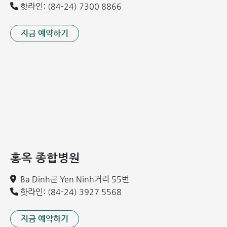
구하고 선천성 심장 기형을 발견할 수 있었던 것은 심장 초음
핫라인: (84-24) 7300 8866
파(Echocardiography)의 역할이 컸습니다.
지금 예약하기
홍옥 종합병원
심장 초음파는 선천성 심장 기형을 조기에 정확하게 발견하는
Ba Dinh군 Yen Ninh거리 55번
데 도움을 줍니다.
핫라인: (84-24) 3927 5568
"심장 초음파는 비침습적인 방식으로, 단순한 것부터 복잡한
것까지 심장의 구조적 이상을 명확히 식별할 수 있는 선천성
지금 예약하기
심장 기형 진단의 가장 기본적인 도구입니다. 이는 이상을 조