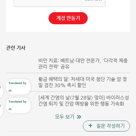
특수 기구를 삽입하여 동맥관을 막는 최소 침습적 시술입니다.
안전성이 높고 회복이 빠르다는 장점이 있습니다.
계정 만들기
"이 시술의 성공은 환자에게 적합한 크기의 폐쇄 장치
(Amplatzer Duct Occluder 등)를 정확하게 선택하는 것에
달려 있습니다. 완벽한 폐쇄를 달성하여 합병증을 최소화하고
장기적인 효과를 보장하는 것이 핵심입니다."
- 레 득 히엡 전
관련 기사
문의의 설명입니다.
비만 치료: 베트남·대만 전문가, '다각적 체중
관리 전략' 공유
1시간도 채 되지 않아, 홍옥 종합병원 심장 중재 시술팀은 환
자의 동맥관을 완전히 폐쇄하는 데 성공했습니다. 시술 후 초
황금 혜택의 달: 차세대 미국 첨단 기술 암 정
음파 영상에서는 비정상적인 혈류 흐름이 사라졌고, 장치는 안
밀 검진 30% 즉시 할인
정적으로 고정된 것이 확인되었습니다. N.T.N 씨는 증상이 빠
[세계 간염의 날(7월 28일) 맞이] 바이러스성
르게 호전되어 단 2일 만에 건강하게 퇴원할 수 있었습니다.
간염 퇴치 및 간암 예방을 위한 행동 가속화
모두 보기
질문 작성하기
의