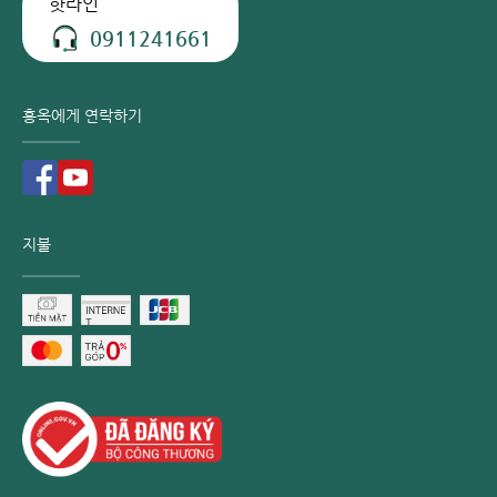
핫라인
0911241661
홍옥에게 연락하기
지불