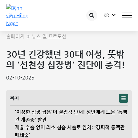
KR
뉴스 상세보기
홈페이지
뉴스 및 프로모션
30년 건강했던 30대 여성, 뜻밖
의 '선천성 심장병' 진단에 충격!
02-10-2025
목차
'이상한 심장 잡음'이 결정적 단서! 성인에게 드문 '동맥
관 개존증' 발견
개흉 수술 없이 최소 침습 시술로 완치: '경피적 동맥관
폐쇄술'