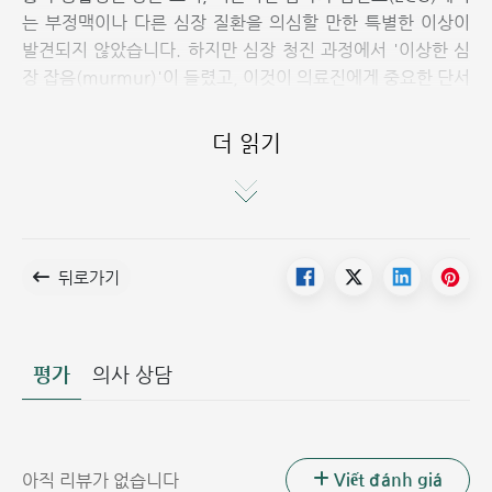
는 부정맥이나 다른 심장 질환을 의심할 만한 특별한 이상이
발견되지 않았습니다. 하지만 심장 청진 과정에서 '이상한 심
장 잡음(murmur)'이 들렸고, 이것이 의료진에게 중요한 단서
가 되었습니다.
더 읽기
뒤로가기
평가
의사 상담
동맥관 개존증이 확인된 초음파 영상
Viết đánh giá
아직 리뷰가 없습니다
즉시 시행된 심장 초음파 검사 결과, N.T.N 씨는 '동맥관 개존