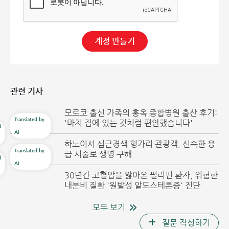
계정 만들기
관련 기사
모로코 출신 가족의 홍옥 종합병원 출산 후기:
'마치 집에 있는 것처럼 편안했습니다'
하노이서 심근경색 헝가리 관광객, 신속한 응
급 시술로 생명 구해
30년간 고혈압을 앓아온 필리핀 환자, 위험한
내분비 질환 '원발성 알도스테론증' 진단
모두 보기
질문 작성하기
의