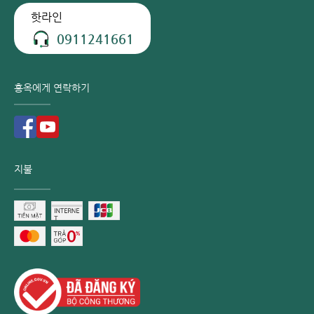
핫라인
0911241661
홍옥에게 연락하기
지불