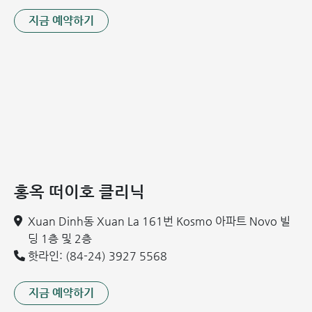
균형 잡힌 식단 관리:
칼슘과 비타민 D가 풍부한 음식을 섭
취하고, 음주와 흡연을 멀리합니다.
지금 예약하기
유해 환경 노출 최소화:
독성 물질이나 환경 오염 물질과의
접촉을 피합니다.
정기 검진 실천:
6개월에 한 번씩 정기적인 건강검진을 통해
건강 상태를 점검하고 류마티스 관절염의 위험 요소를 조기
에 발견합니다.
홍옥 떠이호 클리닉
Xuan Dinh동 Xuan La 161번 Kosmo 아파트 Novo 빌
딩 1층 및 2층
핫라인: (84-24) 3927 5568
지금 예약하기