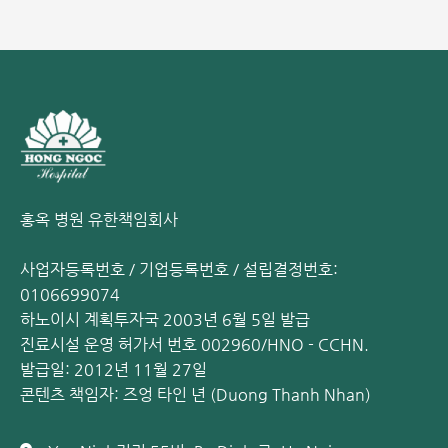
류마티스 관절염 예방을 위한 과학적인 식단 구성
류마티스 관절염은 완치가 어려운 만성 질환이므로, 관절 손상
과 합병증을 최소화하기 위해 조기 치료가 무엇보다 중요합니
다. 관절 부위에 이상 증상이 느껴진다면 즉시 전문의를 찾아
정확한 상태를 진단받고 적절한 치료 방법을 결정하는 것이 좋
습니다.
관련 정보:
홍옥 병원 유한책임회사
건선성 관절염은 완치될 수 있습니까?
사업자등록번호 / 기업등록번호 / 설립결정번호:
슬개골 골절: 원인, 증상 및 효과적인 치료 방법
0106699074
극상근 건염: 진단, 치료 및 예방
하노이시 계획투자국 2003년 6월 5일 발급
진료시설 운영 허가서 번호 002960/HNO - CCHN.
홍옥 종합병원 근골격계 센터에서는 백마이(Bach Mai) 병원,
발급일: 2012년 11월 27일
비엣득(Viet Duc) 병원, 호주 로열 노스 쇼어(Royal North
콘텐츠 책임자: 즈엉 타인 년 (Duong Thanh Nhan)
Shore) 병원 등 국내외 유수의 대형 병원에서 근무한 풍부한
경험의 전문 의료진이 진료를 담당합니다.