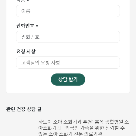
과체중 및 비만:
과도한 체지방은 세포에서 사이토카인
(Cytokine) 분비를 촉진하여 염증 반응을 유발합니다. 특히
55세 미만의 비만 여성 환자의 경우 운동 능력이 급격히 저
하되거나 관절 가동 범위가 더 빠르게 제한될 수 있습니다.
전화번호 *
요청 사항
상담 받기
관련 건강 상담 글
류마티스 관절염의 원인은 유전적 요인일 수 있습니다
하노이 소아 소화기과 추천: 홍옥 종합병원 소
아소화기과 - 외국인 가족을 위한 신뢰할 수
있는 소아 소화기 전문 의료기관
류마티스 관절염의 병태생리 기전