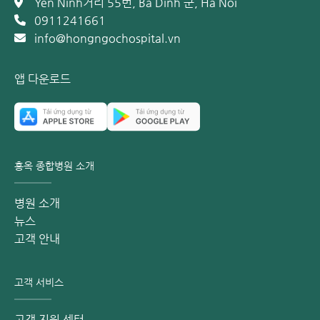
Yen Ninh거리 55번, Ba Dinh 군, Ha Noi
환자의 상태에 따라 약물 요법, 수술적 치료, 물리 치료 등 가
0911241661
장 효과적인 맞춤형 치료를 제공합니다. 또한, 쾌적하고 청결
info@hongngochospital.vn
한 병원 환경은 환자들이 보다 편안하게 진료와 치료에 집중할
수 있도록 돕습니다.
앱 다운로드
류마티스 관절염 치료에 관한 심층 상담이 필요하신 분은 홍옥
종합병원 근골격계 센터(핫라인: 0889621046)로 연락해 주
시면 신속하게 도와드리겠습니다.
**주의사항: 홍옥 종합병원에서 제공하는 정보는 참고용이며
홍옥 종합병원 소개
의학적 진단 또는 치료를 대체할 수 없습니다. 환자께서는 임
의로 약을 구매하여 치료해서는 안 됩니다. 정확한 의학적 상
병원 소개
태를 파악하기 위해서는 병원에 방문하여 의사의 직접적인 진
뉴스
찰과 진단을 받고 적절한 치료 계획을 상담하는 것이 좋습니
고객 안내
다. 더 유익한 정보를 원하시면 홍 응옥 종합병원 페이스북 페
이지를 팔로우해주세요:
고객 서비스
https://www.facebook.com/BenhvienHongNgoc
고객 지원 센터