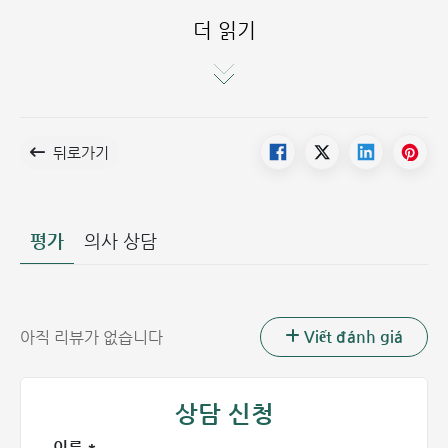
에게서 발병하는 경우는 매우 드뭅니다.
더 읽기
유전적 요인:
가족 중 류마티스 관절염 환자가 있는 경우, 일
반인보다 발병 위험이 더 높습니다.
흡연:
연구에 따르면 흡연은 발병 위험을 높일 뿐만 아니라
증상과 질병의 진행을 악화시킵니다. 특히 유전적 소인이
있는 흡연자는 비흡연자에 비해 발병 시기가 약 10년 정도
뒤로가기
앞당겨질 수 있습니다. 담배의 니코틴 성분이 면역 반응을
자극하여 질환을 유발하기 때문입니다.
유해 물질 노출:
아스베스트(석면)나 실리카(규소)와 같은
평가
의사 상담
물질에 노출될 경우 발병 위험이 높아지는 것으로 입증되었
습니다. 산업 단지, 광산, 제강 공장 등 유해 환경에서 근무
하는 경우 발병에 취약할 수 있습니다.
세균 및 바이러스 감염:
엡스타인-바 바이러스(EBV), 파르
Viết đánh giá
아직 리뷰가 없습니다
보 바이러스, 마이코플라스마, 장내 세균 등에 감염된 경우
에도 위험이 증가합니다.
거주 환경:
춥고 습한 날씨가 지속되는 환경에서 거주하는
상담 신청
경우 영향을 줄 수 있습니다.
이름 *