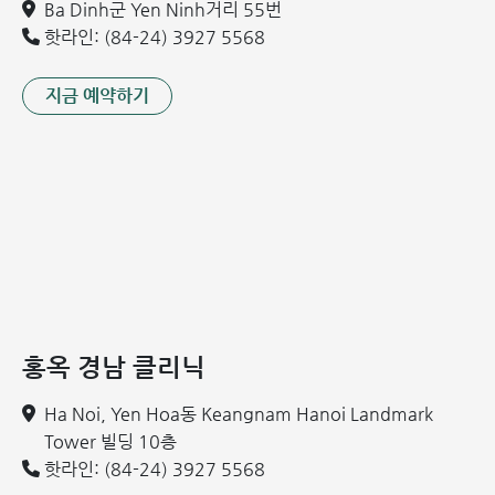
Ba Dinh군 Yen Ninh거리 55번
류마티스 관절염 환자를 위한 주의사항
핫라인: (84-24) 3927 5568
류마티스 관절염을 예방하고 증상을 완화하기 위해 다음 사항
에 유의하시기 바랍니다:
지금 예약하기
적정 체중 유지:
과체중 및 비만을 방지하여 관절에 가해지
는 부담을 줄입니다.
규칙적이고 올바른 운동:
적절한 강도의 운동을 꾸준히 실
천하되, 관절에 무리를 주는 과도한 운동은 피합니다.
올바른 자세 유지:
서 있거나 앉을 때 바른 자세를 유지하며,
한 자세로 너무 오래 머무르지 않도록 합니다.
관절에 무리를 주는 행동 금지:
손가락 마디 꺾기, 다리 꼬고
앉기 등 관절 건강을 해치는 습관을 버립니다.
홍옥 경남 클리닉
손목 보호:
손목을 움직일 때 손바닥이 한쪽으로 치우치거
나 뒤틀리지 않도록 주의합니다.
Ha Noi, Yen Hoa동 Keangnam Hanoi Landmark
정기적인 관절 마사지:
부드러운 마사지를 통해 관절 주변
Tower 빌딩 10층
의 긴장을 풀어줍니다.
핫라인: (84-24) 3927 5568