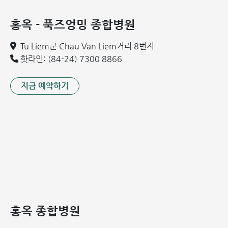
기형적 변형과 함께 운동 기능 상실로 이어질 수 있습니다. 이
는 환자의 삶의 질을 심각하게 저하시킬 뿐만 아니라 높은 장
홍옥 - 푹즈엉밍 종합병원
애 위험과 자기 주도적인 삶의 능력 상실을 야기할 수 있습니
다.
Tu Liem군 Chau Van Liem거리 8번지
핫라인: (84-24) 7300 8866
지금 예약하기
류마티스 관절염은 관절의 변형과 부종, 극심한 통증을 유발할
홍옥 종합병원
수 있습니다.