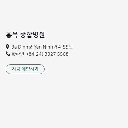
부모는 아동 모세기관지염의 초기 단계부터 상태를 면밀히 관
찰하는 것이 좋습니다.
홍옥 종합병원
소아 모세기관지염은 전염성이 있습니까?
Ba Dinh군 Yen Ninh거리 55번
핫라인: (84-24) 3927 5568
소아 모세기관지염은 두 가지 경로를 통해 전염될 수 있습니
다.
지금 예약하기
직접 전염: 환자와 대화, 놀이, 뺨에 뽀뽀하거나 가까이 접촉
할 때 침을 통해 직접 감염될 수 있습니다.
간접 전염: 바이러스는 물건 표면에 일정 시간 동안 생존할
수 있습니다. 아이가 이 물건들을 눈, 코, 입으로 만지면 감
염될 위험이 매우 높습니다.
관련 정보:
소아 기관지염: 조기 발견 및 올바른 치료법