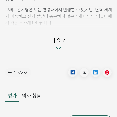
모세기관지염은 모든 연령대에서 발생할 수 있지만, 면역 체계
가 미숙하고 신체 발달이 충분하지 않은 1세 미만의 영유아에
게 가장 흔하게 나타납니다.
또한 미숙아, 저체중아 또는 면역력이 저하된 어린이에게서도
흔히 발생합니다. 선천성 질환을 가진 아이, 담배 연기, 먼지,
더 읽기
곰팡이에 자주 노출되거나 밀집된 환경에 사는 아이들은 발병
위험이 더 높습니다.
소아 모세기관지염의 원인
뒤로가기
소아 모세기관지염의 약 80~90%는 호흡기 바이러스에 의해
발생합니다. 그중 호흡기세포융합바이러스(RSV)가
30~50%를 차지하며, 라이노바이러스(Rhinovirus)와 인플
루엔자 바이러스는 약 25%, 아데노바이러스는 약 10%를 차
평가
의사 상담
지합니다. 그 외에도 파라인플루엔자 바이러스, 엔테로바이러
스, 단순포진 바이러스 등이 원인이 됩니다.