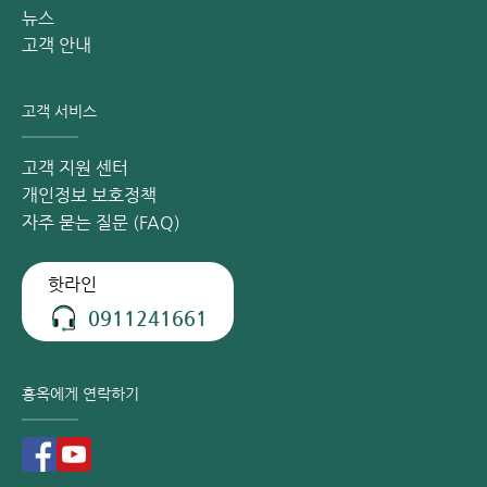
뉴스
고객 안내
고객 서비스
고객 지원 센터
개인정보 보호정책
자주 묻는 질문 (FAQ)
홍옥 병원은 아동 모세기관지염 치료에 WHO 표준 치료 계획
핫라인
을 우선적으로 적용합니다.
0911241661
초기 단계에 모세기관지염 증상이 나타나면 부모는 즉시 소아
과 전문의에게 데려가는 것이 좋습니다. 조기 진단 및 치료는
홍옥에게 연락하기
폐렴 또는 호흡 부전과 같은 심각한 합병증을 예방하는 데 도
움이 됩니다.
홍옥 종합병원 소아청소년과 - 소아 세기관지염 진단 및 치료