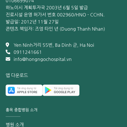
0106699074
0.9% 생리식염수 점안액으로 코를 세척합니다.
하노이시 계획투자국 2003년 6월 5일 발급
따뜻한 물수건으로 몸 전체를 닦아 열을 내립니다. 올바른
진료시설 운영 허가서 번호 002960/HNO - CCHN.
방법으로 닦아주면 체온을 약 1% 낮출 수 있습니다.
발급일: 2012년 11월 27일
아동의 체온이 38.5°C 이상일 경우, 의사 지시에 따라 파라
콘텐츠 책임자: 즈엉 타인 년 (Duong Thanh Nhan)
세타몰을 사용합니다.
가래를 묽게 하고 배출을 돕는 약을 사용합니다. 기침은 가
Yen Ninh거리 55번, Ba Dinh 군, Ha Noi
래를 밖으로 배출시켜 회복에 도움이 되므로, 기침을 빠르
0911241661
게 멈추게 하는 약은 사용하지 않습니다.
info@hongngochospital.vn
영유아 또는 스스로 가래를 뱉지 못하는 아동의 경우, 가래
배출을 돕는 물리 치료(가래 빼기, 코 흡입, 네뷸라이저 등)
앱 다운로드
를 적용해야 합니다.
주변 공간을 깨끗하고 따뜻하게 유지하며, 담배 연기가 없
도록 해야 합니다.
세균성 세기관지염의 경우:
의사의 처방과 지시에 따라 적절한
홍옥 종합병원 소개
용량의 항생제로 치료합니다.
병원 소개