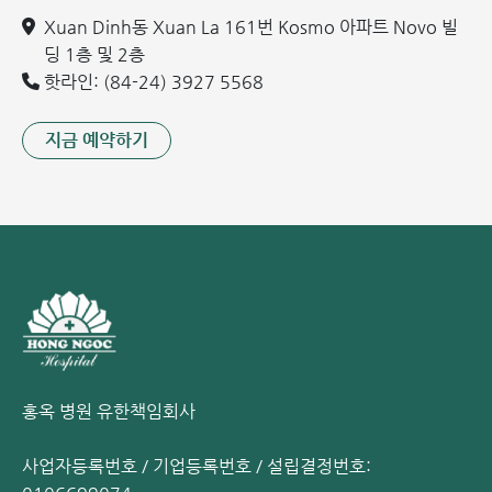
증가를 보일 수 있습니다.
Xuan Dinh동 Xuan La 161번 Kosmo 아파트 Novo 빌
동맥혈 가스 검사: SaO2 < 92%, PaO2 < 60 mmHg,
딩 1층 및 2층
PaCO2 증가 소견을 보입니다.
핫라인: (84-24) 3927 5568
PCR 또는 신속 검사: 코 인두 분비물, 기관내 분비물, 비강
세척액, 비강 흡인액 또는 소아의 코에서 채취한 면봉 검체
지금 예약하기
에서 질병 유발 바이러스를 분리합니다.
홍옥 종합병원에서의 아동 세기관지염 안전하고
효과적인 진료 및 치료
현재 아동 세기관지염에 대한 특효약은 없습니다. 주된 치료
원칙은 증상을 완화하는 것입니다. 아동은 질병을 앓는 동안
부족해진 수분, 전해질 및 영양분을 보충해야 하며, 충분한 산
소를 공급받아야 합니다.
바이러스성 세기관지염의 경우:
항생제를 사용하지 않습니다.
홍옥 병원 유한책임회사
따뜻한 물을 마시게 하여 아동의 체온을 따뜻하게 유지합니
사업자등록번호 / 기업등록번호 / 설립결정번호:
다.