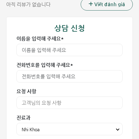
바이러스 외에 일부 세균도 소아 모세기관지염을 유발할 수 있
Viết đánh giá
아직 리뷰가 없습니다
습니다. 대표적으로 연쇄상 구균, 폐렴 구균, 마이코플라스마
폐렴균, 헤모필루스 인플루엔자 등이 있습니다. 그러나 세균
으로 인한 경우는 바이러스성보다 드뭅니다.
상담 신청
바이러스와 세균은 주로 직접적인 접촉을 통해 전파됩니다. 병
이름을 입력해 주세요*
원균이 포함된 콧물과 침이 주요 감염원이며, 쉽게 확산되어
유행을 일으킬 수 있습니다. 이로 인해 2차 감염률도 높습니
다.
전화번호를 입력해 주세요*
요청 사항
진료과
Nhi Khoa
바이러스는 아동 모세기관지염의 주요 원인입니다. 