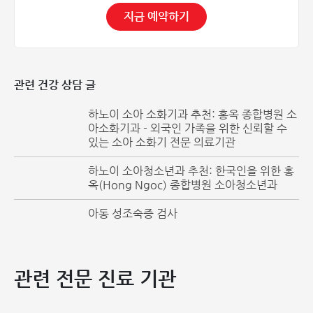
지금 예약하기
소아 모세기관지염의 증상
발병 초기:
상기도 감염 증상과 유사합니다.
콧물, 코막힘, 재채기
관련 건강 상담 글
가벼운 기침, 특히 밤과 아침에 더 심해지는 기침
하노이 소아 소화기과 추천: 홍옥 종합병원 소
무기력, 보챔, 수유 거부, 식욕 부진
아소화기과 - 외국인 가족을 위한 신뢰할 수
미열
있는 소아 소화기 전문 의료기관
증상 악화 단계:
증상이 더 심해집니다.
하노이 소아청소년과 추천: 한국인을 위한 홍
옥(Hong Ngoc) 종합병원 소아청소년과
호흡 곤란, 빠른 호흡 (분당 60회 초과), 천명음, 흉부 함몰,
아동 성조숙증 검사
청색증
심한 기침, 발작성 기침, 흉부 압박감을 동반한 기침, 밤에
심해지는 기침
관련 전문 진료 기관
심한 코막힘, 콧구멍 벌렁거림
고열 (39°C 초과), 구토, 무기력, 보챔