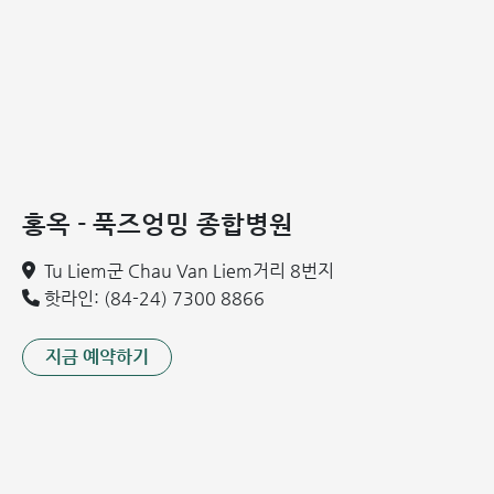
창백한 피부
중증 단계:
다음과 같은 증상이 나타나면 즉시 병원을 방문하
여 치료를 받는 것이 좋습니다.
빠르고 힘든 호흡, 흉부 함몰 현상
기면 상태, 깨우기 힘든 상태
청색증, 무호흡
39°C 이상의 고열이 해열제에 반응하지 않음
홍옥 - 푹즈엉밍 종합병원
탈수 증상, 식사량 감소, 수유 거부
Tu Liem군 Chau Van Liem거리 8번지
핫라인: (84-24) 7300 8866
지금 예약하기