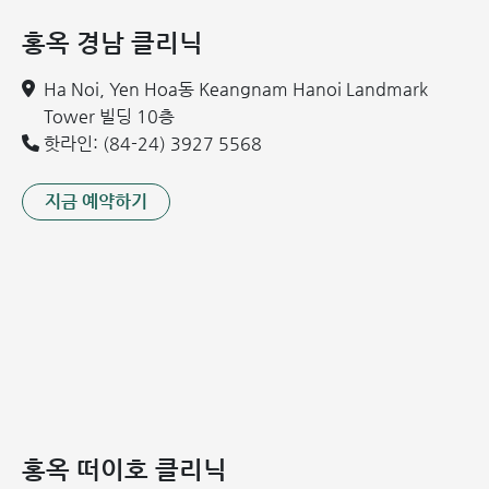
소아 급성 천식 발작: 증상 및 대처 방법
홍옥 경남 클리닉
소아 모세기관지염 진단
Ha Noi, Yen Hoa동 Keangnam Hanoi Landmark
1. 임상 진단
Tower 빌딩 10층
핫라인: (84-24) 3927 5568
의사는 환아의 증상을 살피고 질병의 단계(초기, 진행기, 심각
한 합병증 단계)를 확인합니다. 청진을 통해 폐에서 비정상적
지금 예약하기
인 소리가 나는지 확인합니다.
2. 진단 검사
산소포화도 측정: 맥박 산소 측정법을 통해 혈중 산소포화
도를 측정합니다.
폐 X-ray: 폐기종(emphysema) 소견이 보이거나 폐가 정
상보다 밝게 보일 수 있습니다. 중증인 경우, 공기 흐름 장
애, 공기 정체 또는 부분적인 폐허탈로 인해 흐릿한 부분이
나타날 수 있습니다.
홍옥 떠이호 클리닉
전혈구 검사(CBC): 백혈구 수치가 정상, 감소 또는 림프구